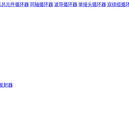
集总元件循环器
同轴循环器
波导循环器
单接头循环器
双绕组循
发射器