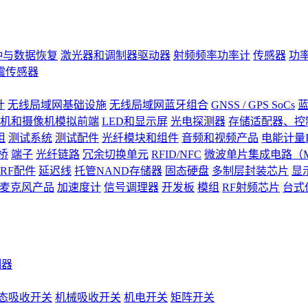
钟与数据恢复
激光器和调制器驱动器
射频频率功率计
传感器
功
震传感器
计
无线局域网基础设施
无线局域网蓝牙组合
GNSS / GPS SoCs
蓝
机和摄像机模拟前端
LED和显示屏
光电探测器
存储适配器、控制
阻
测试系统
测试配件
光纤模块和组件
音频和视频产品
电能计量I
桥
端子
光纤链路
冗余切换单元
RFID/NFC
微波单片集成电路（M
RF配件
延迟线
托管NAND存储器
固态硬盘
多制层封装芯片
显
S)麦克风产品
加速度计
信号调理器
开发板
模组
RF射频芯片
台式
测器
态吸收开关
机械吸收开关
机电开关
矩阵开关