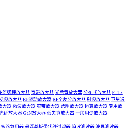
多倍频程放大器
宽带放大器
光后置放大器
分布式放大器
FTTx
视频放大器
RF驱动放大器
RF全差分放大器
射频放大器
卫星通
放大器
微波放大器
窄带放大器
跨阻放大器
运算放大器
专用放
光纤放大器
GaN放大器
低失真放大器
一般用途放大器
多路复用器
悬浮基板带状线过滤器
陷波滤波器
波导滤波器