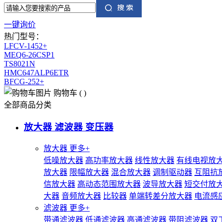
一键询价
热门型号：
LFCV-1452+
MEQ6-26CSP1
TS8021N
HMC647ALP6ETR
BFCG-252+
购物车
(
)
全部商品分类
放大器 滤波器 变压器
放大器
更多+
低噪放大器
高功率放大器
线性放大器
有线电视放
放大器
限幅放大器
混合放大器
调制驱动器
互阻抗
信放大器
高动态范围放大器
波导放大器
短交付放
大器
音频放大器
比较器
单端转差分放大器
电流感
滤波器
更多+
带通滤波器
低通滤波器
高通滤波器
带阻滤波器
双