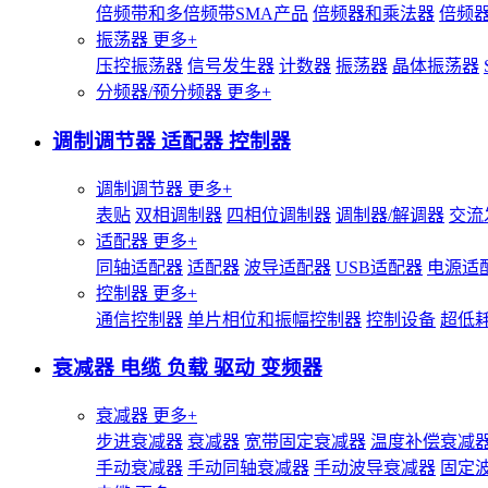
倍频带和多倍频带SMA产品
倍频器和乘法器
倍频
振荡器
更多+
压控振荡器
信号发生器
计数器
振荡器
晶体振荡器
分频器/预分频器
更多+
调制调节器 适配器 控制器
调制调节器
更多+
表贴
双相调制器
四相位调制器
调制器/解调器
交流
适配器
更多+
同轴适配器
适配器
波导适配器
USB适配器
电源适
控制器
更多+
通信控制器
单片相位和振幅控制器
控制设备
超低
衰减器 电缆 负载 驱动 变频器
衰减器
更多+
步进衰减器
衰减器
宽带固定衰减器
温度补偿衰减
手动衰减器
手动同轴衰减器
手动波导衰减器
固定