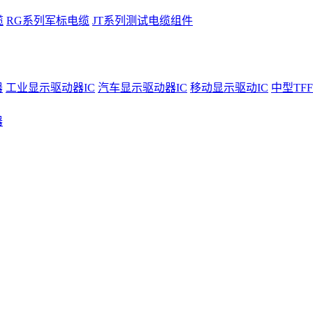
缆
RG系列军标电缆
JT系列测试电缆组件
器
工业显示驱动器IC
汽车显示驱动器IC
移动显示驱动IC
中型TFF
器