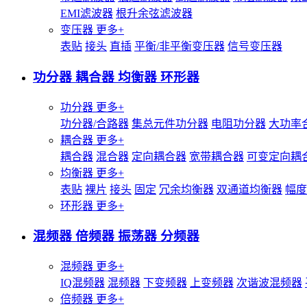
EMI滤波器
根升余弦滤波器
变压器
更多+
表贴
接头
直插
平衡/非平衡变压器
信号变压器
功分器 耦合器 均衡器 环形器
功分器
更多+
功分器/合路器
集总元件功分器
电阻功分器
大功率
耦合器
更多+
耦合器
混合器
定向耦合器
宽带耦合器
可变定向耦
均衡器
更多+
表贴
裸片
接头
固定
冗余均衡器
双通道均衡器
幅度
环形器
更多+
混频器 倍频器 振荡器 分频器
混频器
更多+
IQ混频器
混频器
下变频器
上变频器
次谐波混频器
倍频器
更多+