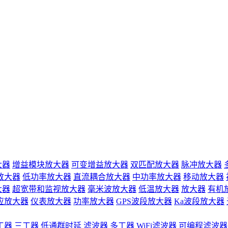
大器
增益模块放大器
可变增益放大器
双匹配放大器
脉冲放大器
放大器
低功率放大器
直流耦合放大器
中功率放大器
移动放大器
大器
超宽带和监视放大器
毫米波放大器
低温放大器
放大器
有机
应放大器
仪表放大器
功率放大器
GPS波段放大器
Ka波段放大器
工器
三工器
低通群时延
滤波器
多工器
WiFi滤波器
可编程滤波器