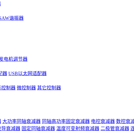
器
SAW谐振器
发电机调节器
配器
USB以太网适配器
耗控制器
微控制器
其它控制器
器
大功率同轴衰减器
同轴高功率固定衰减器
电控衰减器
数控衰
波导衰减器
固定同轴衰减器
温度可变射频衰减器
二极管衰减器