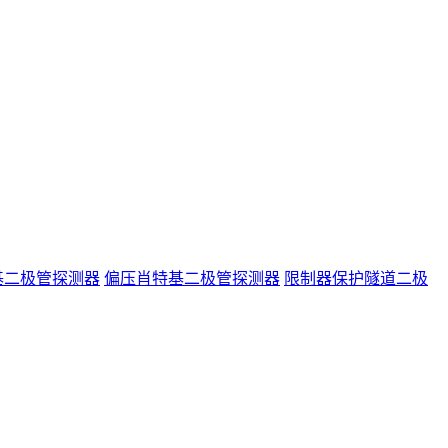
基二极管探测器
偏压肖特基二极管探测器
限制器保护隧道二极