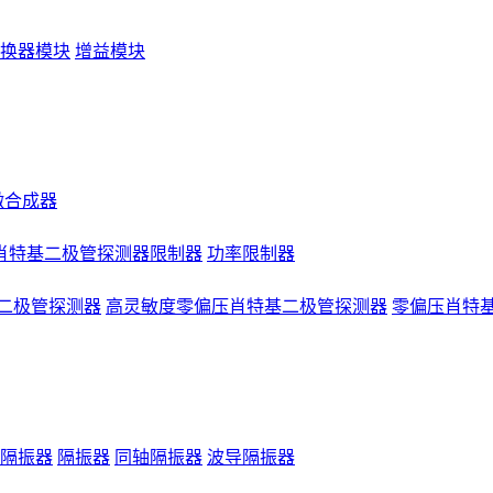
换器模块
增益模块
微合成器
肖特基二极管探测器限制器
功率限制器
二极管探测器
高灵敏度零偏压肖特基二极管探测器
零偏压肖特
隔振器
隔振器
同轴隔振器
波导隔振器