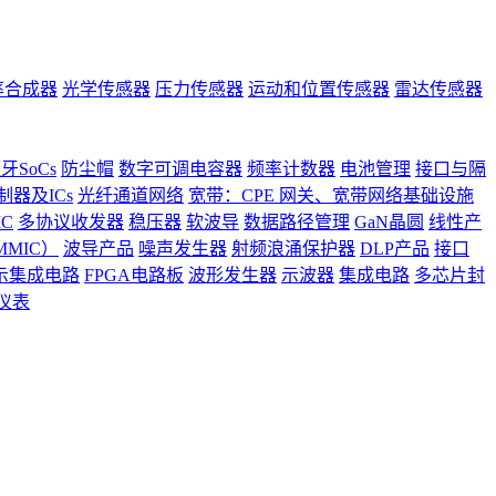
率合成器
光学传感器
压力传感器
运动和位置传感器
雷达传感器
牙SoCs
防尘帽
数字可调电容器
频率计数器
电池管理
接口与隔
器及ICs
光纤通道网络
宽带：CPE 网关、宽带网络基础设施
C
多协议收发器
稳压器
软波导
数据路径管理
GaN晶圆
线性产
MIC）
波导产品
噪声发生器
射频浪涌保护器
DLP产品
接口
示集成电路
FPGA电路板
波形发生器
示波器
集成电路
多芯片封
仪表