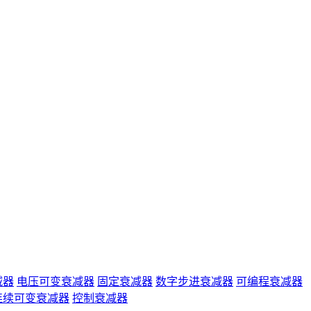
减器
电压可变衰减器
固定衰减器
数字步进衰减器
可编程衰减器
连续可变衰减器
控制衰减器