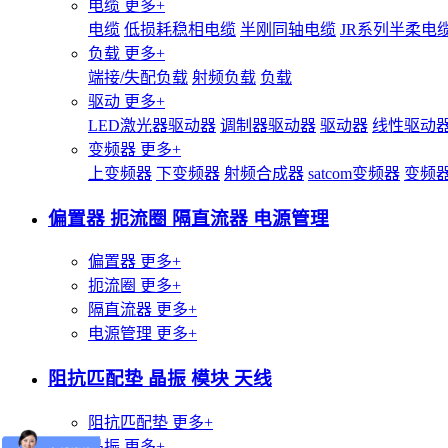
电缆
更多+
电缆
低损耗稳相电缆
半刚同轴电缆
JR系列半柔电
负载
更多+
端接/失配负载
射频负载
负载
驱动
更多+
LED激光器驱动器
调制器驱动器
驱动器
线性驱动
变频器
更多+
上变频器
下变频器
射频合成器
satcom变频器
变频
偏置器 扼流圈 隔直流器 电源管理
偏置器
更多+
扼流圈
更多+
隔直流器
更多+
电源管理
更多+
阻抗匹配垫 晶振 模块 天线
阻抗匹配垫
更多+
晶振
更多+