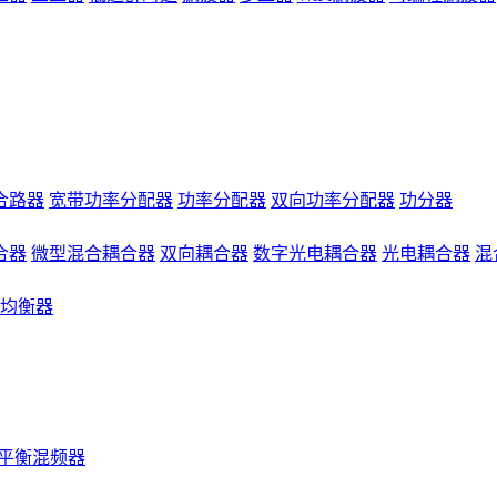
合路器
宽带功率分配器
功率分配器
双向功率分配器
功分器
合器
微型混合耦合器
双向耦合器
数字光电耦合器
光电耦合器
混
均衡器
平衡混频器