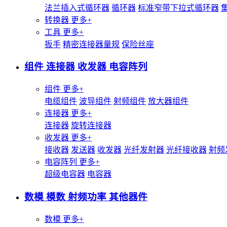
法兰插入式循环器
循环器
标准窄带下拉式循环器
转换器
更多+
工具
更多+
扳手
精密连接器量规
保险丝座
组件 连接器 收发器 电容阵列
组件
更多+
电缆组件
波导组件
射频组件
放大器组件
连接器
更多+
连接器
旋转连接器
收发器
更多+
接收器
发送器
收发器
光纤发射器
光纤接收器
射频
电容阵列
更多+
超级电容器
电容器
数模 模数 射频功率 其他器件
数模
更多+