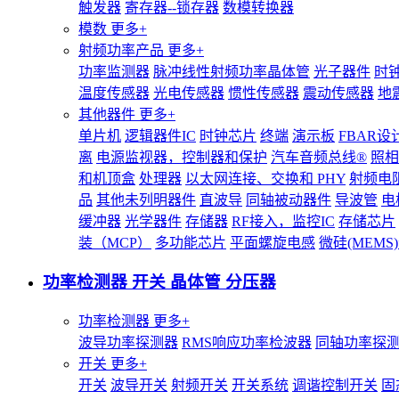
触发器
寄存器--锁存器
数模转换器
模数
更多+
射频功率产品
更多+
功率监测器
脉冲线性射频功率晶体管
光子器件
时
温度传感器
光电传感器
惯性传感器
震动传感器
地
其他器件
更多+
单片机
逻辑器件IC
时钟芯片
终端
演示板
FBAR设
离
电源监视器，控制器和保护
汽车音频总线®
照相
和机顶盒
处理器
以太网连接、交换和 PHY
射频电
品
其他未列明器件
直波导
同轴被动器件
导波管
电
缓冲器
光学器件
存储器
RF接入，监控IC
存储芯片
装（MCP）
多功能芯片
平面螺旋电感
微硅(MEM
功率检测器 开关 晶体管 分压器
功率检测器
更多+
波导功率探测器
RMS响应功率检波器
同轴功率探
开关
更多+
开关
波导开关
射频开关
开关系统
调谐控制开关
固