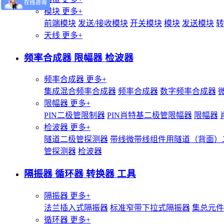
模块
更多+
前端模块
发送/接收模块
开关模块
模块
发送模块
转
天线
更多+
频率合成器 限幅器 检波器
频率合成器
更多+
集成混合频率合成器
频率合成器
数字频率合成器
限幅器
更多+
PIN二极管限制器
PIN肖特基二极管限幅器
限幅器
检波器
更多+
隧道二极管探测器
带线微带线组件用隧道（背面）
管探测器
检波器
隔振器 循环器 转换器 工具
隔振器
更多+
法兰插入式隔振器
标准窄带下拉式隔振器
集总元件
循环器
更多+