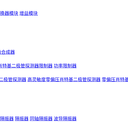
换器模块
增益模块
微合成器
肖特基二极管探测器限制器
功率限制器
二极管探测器
高灵敏度零偏压肖特基二极管探测器
零偏压肖特
隔振器
隔振器
同轴隔振器
波导隔振器