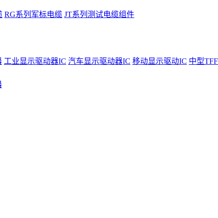
缆
RG系列军标电缆
JT系列测试电缆组件
器
工业显示驱动器IC
汽车显示驱动器IC
移动显示驱动IC
中型TFF
器