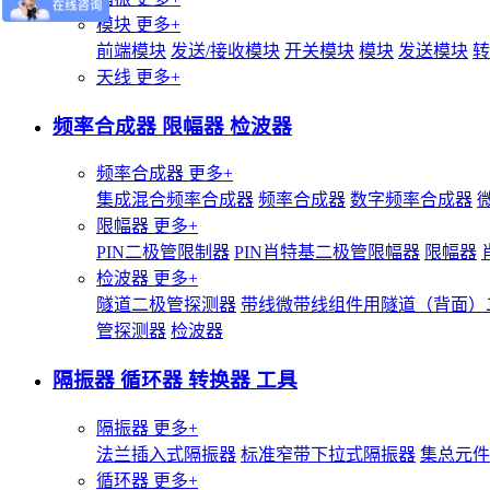
模块
更多+
前端模块
发送/接收模块
开关模块
模块
发送模块
转
天线
更多+
频率合成器 限幅器 检波器
频率合成器
更多+
集成混合频率合成器
频率合成器
数字频率合成器
限幅器
更多+
PIN二极管限制器
PIN肖特基二极管限幅器
限幅器
检波器
更多+
隧道二极管探测器
带线微带线组件用隧道（背面）
管探测器
检波器
隔振器 循环器 转换器 工具
隔振器
更多+
法兰插入式隔振器
标准窄带下拉式隔振器
集总元件
循环器
更多+