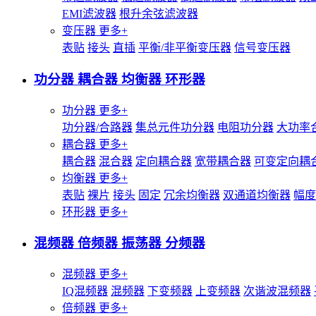
EMI滤波器
根升余弦滤波器
变压器
更多+
表贴
接头
直插
平衡/非平衡变压器
信号变压器
功分器 耦合器 均衡器 环形器
功分器
更多+
功分器/合路器
集总元件功分器
电阻功分器
大功率
耦合器
更多+
耦合器
混合器
定向耦合器
宽带耦合器
可变定向耦
均衡器
更多+
表贴
裸片
接头
固定
冗余均衡器
双通道均衡器
幅度
环形器
更多+
混频器 倍频器 振荡器 分频器
混频器
更多+
IQ混频器
混频器
下变频器
上变频器
次谐波混频器
倍频器
更多+