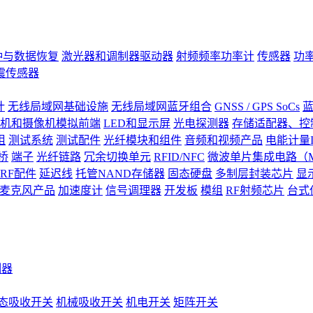
钟与数据恢复
激光器和调制器驱动器
射频频率功率计
传感器
功
震传感器
计
无线局域网基础设施
无线局域网蓝牙组合
GNSS / GPS SoCs
蓝
机和摄像机模拟前端
LED和显示屏
光电探测器
存储适配器、控制
阻
测试系统
测试配件
光纤模块和组件
音频和视频产品
电能计量I
桥
端子
光纤链路
冗余切换单元
RFID/NFC
微波单片集成电路（M
RF配件
延迟线
托管NAND存储器
固态硬盘
多制层封装芯片
显
S)麦克风产品
加速度计
信号调理器
开发板
模组
RF射频芯片
台式
测器
态吸收开关
机械吸收开关
机电开关
矩阵开关