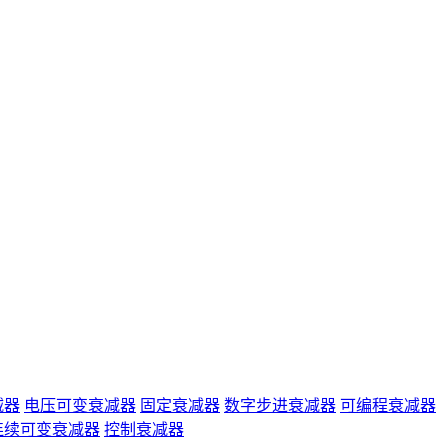
减器
电压可变衰减器
固定衰减器
数字步进衰减器
可编程衰减器
连续可变衰减器
控制衰减器