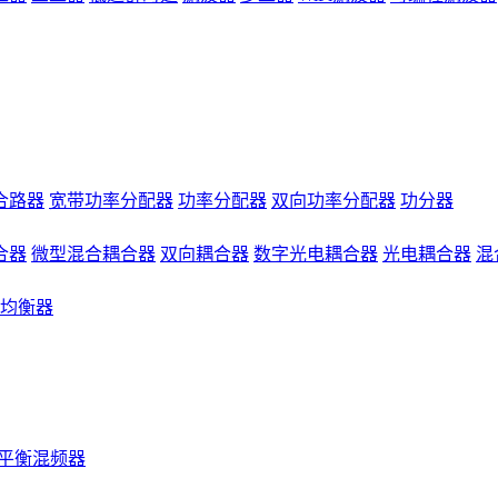
合路器
宽带功率分配器
功率分配器
双向功率分配器
功分器
合器
微型混合耦合器
双向耦合器
数字光电耦合器
光电耦合器
混
均衡器
平衡混频器