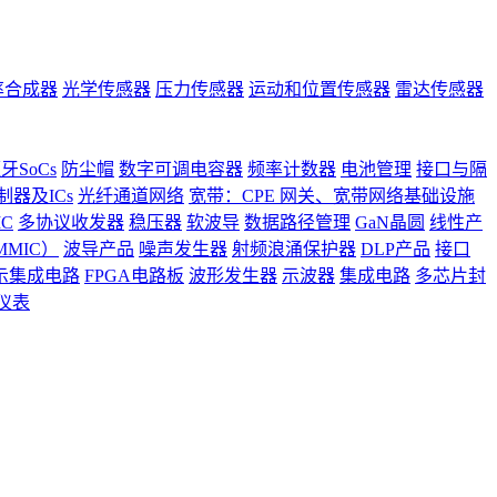
率合成器
光学传感器
压力传感器
运动和位置传感器
雷达传感器
牙SoCs
防尘帽
数字可调电容器
频率计数器
电池管理
接口与隔
器及ICs
光纤通道网络
宽带：CPE 网关、宽带网络基础设施
C
多协议收发器
稳压器
软波导
数据路径管理
GaN晶圆
线性产
MIC）
波导产品
噪声发生器
射频浪涌保护器
DLP产品
接口
示集成电路
FPGA电路板
波形发生器
示波器
集成电路
多芯片封
仪表