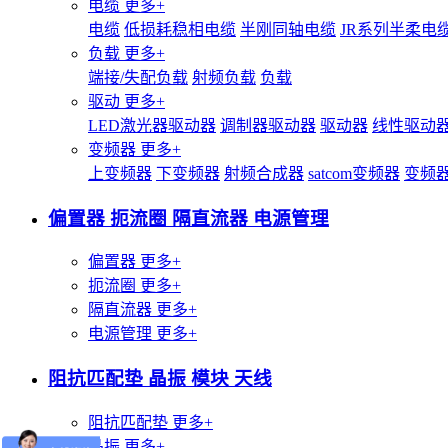
电缆
更多+
电缆
低损耗稳相电缆
半刚同轴电缆
JR系列半柔电
负载
更多+
端接/失配负载
射频负载
负载
驱动
更多+
LED激光器驱动器
调制器驱动器
驱动器
线性驱动
变频器
更多+
上变频器
下变频器
射频合成器
satcom变频器
变频
偏置器 扼流圈 隔直流器 电源管理
偏置器
更多+
扼流圈
更多+
隔直流器
更多+
电源管理
更多+
阻抗匹配垫 晶振 模块 天线
阻抗匹配垫
更多+
晶振
更多+