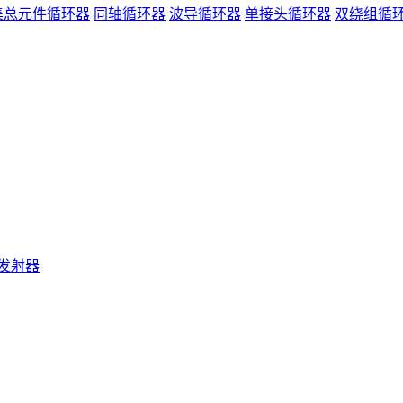
集总元件循环器
同轴循环器
波导循环器
单接头循环器
双绕组循
发射器