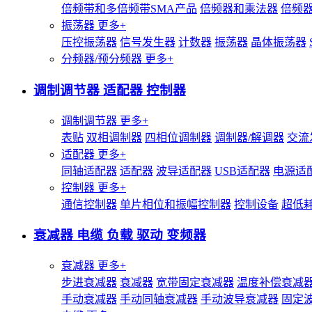
倍频带和多倍频带SMA产品
倍频器和乘法器
倍频
振荡器
更多+
压控振荡器
信号发生器
计数器
振荡器
晶体振荡器
分频器/预分频器
更多+
调制调节器 适配器 控制器
调制调节器
更多+
表贴
双相调制器
四相位调制器
调制器/解调器
交流
适配器
更多+
同轴适配器
适配器
波导适配器
USB适配器
电源适
控制器
更多+
通信控制器
单片相位和振幅控制器
控制设备
超低
衰减器 电缆 负载 驱动 变频器
衰减器
更多+
步进衰减器
衰减器
宽带固定衰减器
温度补偿衰减
手动衰减器
手动同轴衰减器
手动波导衰减器
固定