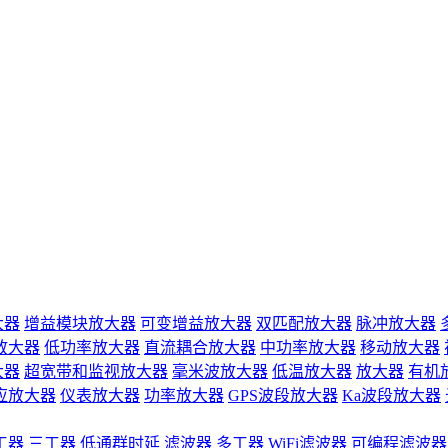
大器
增益模块放大器
可变增益放大器
双匹配放大器
脉冲放大器
放大器
低功率放大器
直流耦合放大器
中功率放大器
移动放大器
大器
超宽带和监视放大器
毫米波放大器
低温放大器
放大器
有机
应放大器
仪表放大器
功率放大器
GPS波段放大器
Ka波段放大器
工器
三工器
低通群时延
滤波器
多工器
WiFi滤波器
可编程滤波器