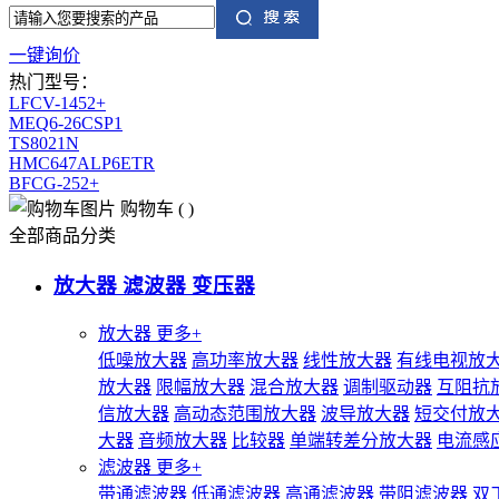
一键询价
热门型号：
LFCV-1452+
MEQ6-26CSP1
TS8021N
HMC647ALP6ETR
BFCG-252+
购物车
(
)
全部商品分类
放大器 滤波器 变压器
放大器
更多+
低噪放大器
高功率放大器
线性放大器
有线电视放
放大器
限幅放大器
混合放大器
调制驱动器
互阻抗
信放大器
高动态范围放大器
波导放大器
短交付放
大器
音频放大器
比较器
单端转差分放大器
电流感
滤波器
更多+
带通滤波器
低通滤波器
高通滤波器
带阻滤波器
双