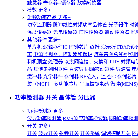
触发器
寄存器--锁存器
数模转换器
模数
更多+
射频功率产品
更多+
功率监测器
脉冲线性射频功率晶体管
光子器件
时
温度传感器
光电传感器
惯性传感器
震动传感器
地
其他器件
更多+
单片机
逻辑器件IC
时钟芯片
终端
演示板
FBAR设
离
电源监视器，控制器和保护
汽车音频总线®
照相
和机顶盒
处理器
以太网连接、交换和 PHY
射频电
品
其他未列明器件
直波导
同轴被动器件
导波管
电
缓冲器
光学器件
存储器
RF接入，监控IC
存储芯片
装（MCP）
多功能芯片
平面螺旋电感
微硅(MEM
功率检测器 开关 晶体管 分压器
功率检测器
更多+
波导功率探测器
RMS响应功率检波器
同轴功率探
开关
更多+
开关
波导开关
射频开关
开关系统
调谐控制开关
固