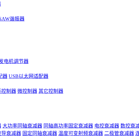
器
SAW谐振器
发电机调节器
配器
USB以太网适配器
耗控制器
微控制器
其它控制器
器
大功率同轴衰减器
同轴高功率固定衰减器
电控衰减器
数控衰
波导衰减器
固定同轴衰减器
温度可变射频衰减器
二极管衰减器