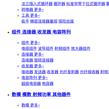
法兰插入式循环器
循环器
标准窄带下拉式循环器
转换器
更多+
工具
更多+
扳手
精密连接器量规
保险丝座
组件 连接器 收发器 电容阵列
组件
更多+
电缆组件
波导组件
射频组件
放大器组件
连接器
更多+
连接器
旋转连接器
收发器
更多+
接收器
发送器
收发器
光纤发射器
光纤接收器
射频
电容阵列
更多+
超级电容器
电容器
数模 模数 射频功率 其他器件
数模
更多+