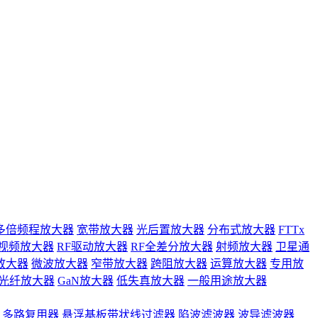
多倍频程放大器
宽带放大器
光后置放大器
分布式放大器
FTTx
视频放大器
RF驱动放大器
RF全差分放大器
射频放大器
卫星通
放大器
微波放大器
窄带放大器
跨阻放大器
运算放大器
专用放
光纤放大器
GaN放大器
低失真放大器
一般用途放大器
多路复用器
悬浮基板带状线过滤器
陷波滤波器
波导滤波器