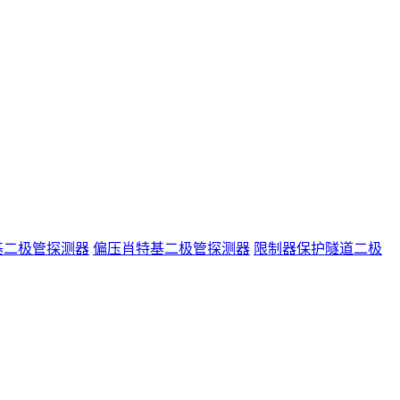
基二极管探测器
偏压肖特基二极管探测器
限制器保护隧道二极