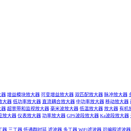
大器
增益模块放大器
可变增益放大器
双匹配放大器
脉冲放大器
放大器
低功率放大器
直流耦合放大器
中功率放大器
移动放大器
大器
超宽带和监视放大器
毫米波放大器
低温放大器
放大器
有机
应放大器
仪表放大器
功率放大器
GPS波段放大器
Ka波段放大器
工器
三工器
低通群时延
滤波器
多工器
WiFi滤波器
可编程滤波器