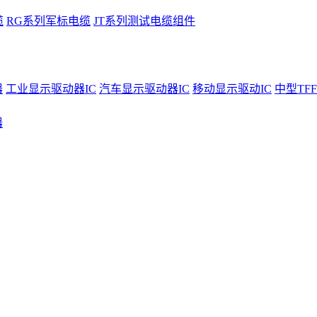
缆
RG系列军标电缆
JT系列测试电缆组件
器
工业显示驱动器IC
汽车显示驱动器IC
移动显示驱动IC
中型TFF
器