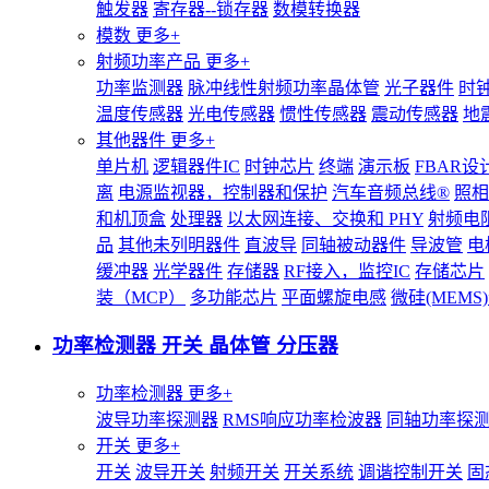
触发器
寄存器--锁存器
数模转换器
模数
更多+
射频功率产品
更多+
功率监测器
脉冲线性射频功率晶体管
光子器件
时
温度传感器
光电传感器
惯性传感器
震动传感器
地
其他器件
更多+
单片机
逻辑器件IC
时钟芯片
终端
演示板
FBAR设
离
电源监视器，控制器和保护
汽车音频总线®
照相
和机顶盒
处理器
以太网连接、交换和 PHY
射频电
品
其他未列明器件
直波导
同轴被动器件
导波管
电
缓冲器
光学器件
存储器
RF接入，监控IC
存储芯片
装（MCP）
多功能芯片
平面螺旋电感
微硅(MEM
功率检测器 开关 晶体管 分压器
功率检测器
更多+
波导功率探测器
RMS响应功率检波器
同轴功率探
开关
更多+
开关
波导开关
射频开关
开关系统
调谐控制开关
固