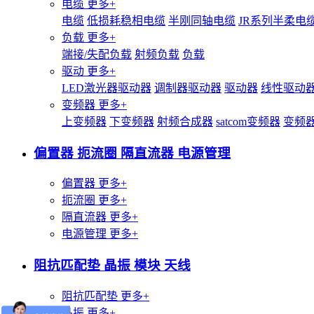
电缆
更多+
电缆
低损耗稳相电缆
半刚同轴电缆
JR系列半柔电
负载
更多+
端接/失配负载
射频负载
负载
驱动
更多+
LED激光器驱动器
调制器驱动器
驱动器
线性驱动
变频器
更多+
上变频器
下变频器
射频合成器
satcom变频器
变频
偏置器 扼流圈 隔直流器 电源管理
偏置器
更多+
扼流圈
更多+
隔直流器
更多+
电源管理
更多+
阻抗匹配垫 晶振 模块 天线
阻抗匹配垫
更多+
晶振
更多+