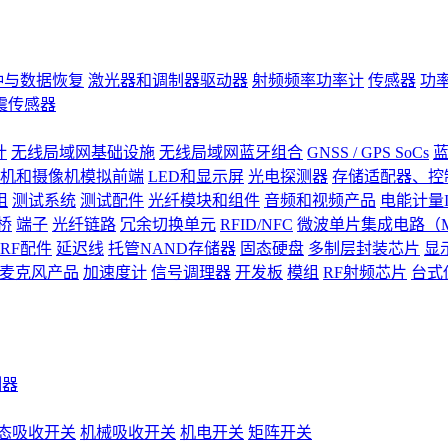
钟与数据恢复
激光器和调制器驱动器
射频频率功率计
传感器
功
震传感器
计
无线局域网基础设施
无线局域网蓝牙组合
GNSS / GPS SoCs
蓝
机和摄像机模拟前端
LED和显示屏
光电探测器
存储适配器、控制
阻
测试系统
测试配件
光纤模块和组件
音频和视频产品
电能计量I
桥
端子
光纤链路
冗余切换单元
RFID/NFC
微波单片集成电路（M
RF配件
延迟线
托管NAND存储器
固态硬盘
多制层封装芯片
显
S)麦克风产品
加速度计
信号调理器
开发板
模组
RF射频芯片
台式
测器
态吸收开关
机械吸收开关
机电开关
矩阵开关