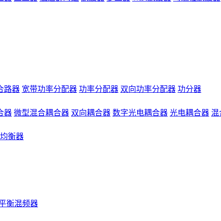
合路器
宽带功率分配器
功率分配器
双向功率分配器
功分器
合器
微型混合耦合器
双向耦合器
数字光电耦合器
光电耦合器
混
均衡器
平衡混频器