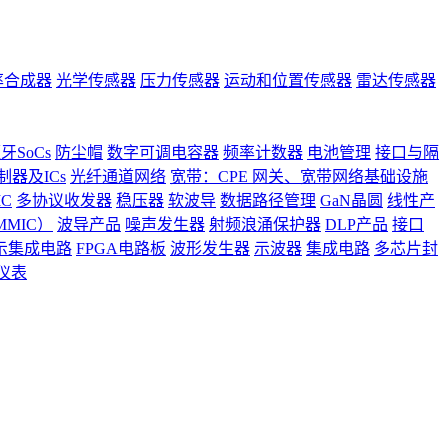
率合成器
光学传感器
压力传感器
运动和位置传感器
雷达传感器
牙SoCs
防尘帽
数字可调电容器
频率计数器
电池管理
接口与隔
器及ICs
光纤通道网络
宽带：CPE 网关、宽带网络基础设施
C
多协议收发器
稳压器
软波导
数据路径管理
GaN晶圆
线性产
MIC）
波导产品
噪声发生器
射频浪涌保护器
DLP产品
接口
示集成电路
FPGA电路板
波形发生器
示波器
集成电路
多芯片封
仪表