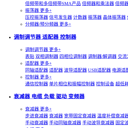
倍频带和多倍频带SMA产品
倍频器和乘法器
倍频
振荡器
更多+
压控振荡器
信号发生器
计数器
振荡器
晶体振荡器
分频器/预分频器
更多+
调制调节器 适配器 控制器
调制调节器
更多+
表贴
双相调制器
四相位调制器
调制器/解调器
交流
适配器
更多+
同轴适配器
适配器
波导适配器
USB适配器
电源适
控制器
更多+
通信控制器
单片相位和振幅控制器
控制设备
超低
衰减器 电缆 负载 驱动 变频器
衰减器
更多+
步进衰减器
衰减器
宽带固定衰减器
温度补偿衰减
手动衰减器
手动同轴衰减器
手动波导衰减器
固定