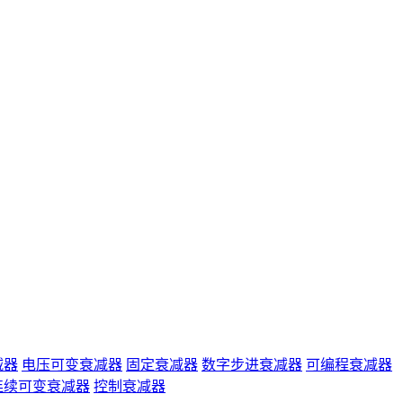
减器
电压可变衰减器
固定衰减器
数字步进衰减器
可编程衰减器
连续可变衰减器
控制衰减器