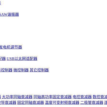
器
SAW谐振器
发电机调节器
配器
USB以太网适配器
耗控制器
微控制器
其它控制器
器
大功率同轴衰减器
同轴高功率固定衰减器
电控衰减器
数控衰
波导衰减器
固定同轴衰减器
温度可变射频衰减器
二极管衰减器