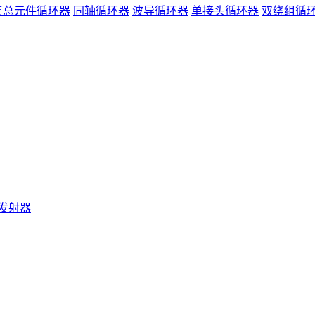
集总元件循环器
同轴循环器
波导循环器
单接头循环器
双绕组循
发射器