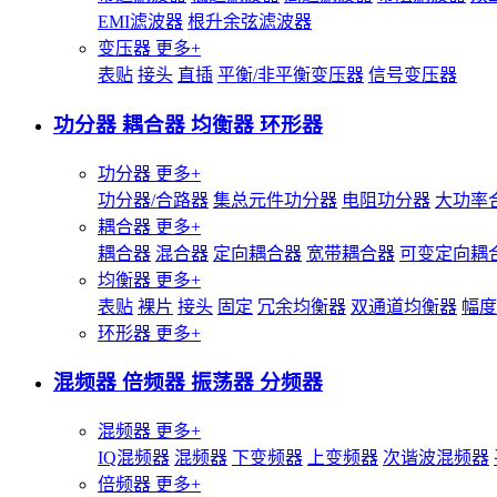
EMI滤波器
根升余弦滤波器
变压器
更多+
表贴
接头
直插
平衡/非平衡变压器
信号变压器
功分器 耦合器 均衡器 环形器
功分器
更多+
功分器/合路器
集总元件功分器
电阻功分器
大功率
耦合器
更多+
耦合器
混合器
定向耦合器
宽带耦合器
可变定向耦
均衡器
更多+
表贴
裸片
接头
固定
冗余均衡器
双通道均衡器
幅度
环形器
更多+
混频器 倍频器 振荡器 分频器
混频器
更多+
IQ混频器
混频器
下变频器
上变频器
次谐波混频器
倍频器
更多+