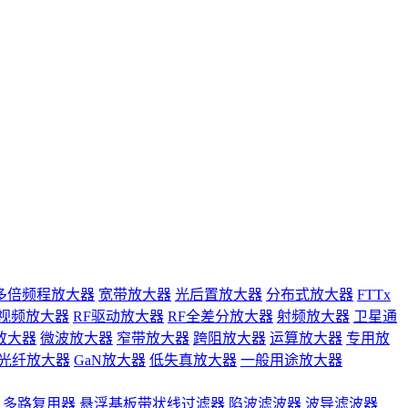
多倍频程放大器
宽带放大器
光后置放大器
分布式放大器
FTTx
视频放大器
RF驱动放大器
RF全差分放大器
射频放大器
卫星通
放大器
微波放大器
窄带放大器
跨阻放大器
运算放大器
专用放
光纤放大器
GaN放大器
低失真放大器
一般用途放大器
多路复用器
悬浮基板带状线过滤器
陷波滤波器
波导滤波器