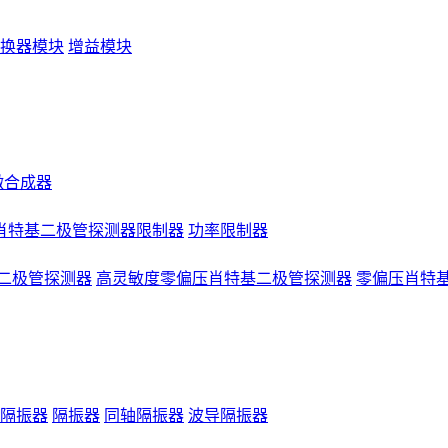
换器模块
增益模块
微合成器
肖特基二极管探测器限制器
功率限制器
二极管探测器
高灵敏度零偏压肖特基二极管探测器
零偏压肖特
隔振器
隔振器
同轴隔振器
波导隔振器