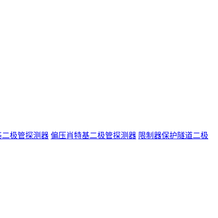
基二极管探测器
偏压肖特基二极管探测器
限制器保护隧道二极