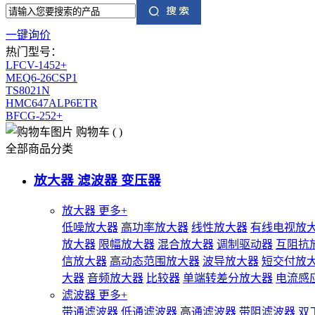
一键询价
热门型号：
LFCV-1452+
MEQ6-26CSP1
TS8021N
HMC647ALP6ETR
BFCG-252+
购物车
(
)
全部商品分类
放大器 滤波器 变压器
放大器
更多+
低噪放大器
高功率放大器
线性放大器
有线电视放
放大器
限幅放大器
混合放大器
调制驱动器
互阻抗
信放大器
高动态范围放大器
波导放大器
短交付放
大器
音频放大器
比较器
单端转差分放大器
电流感
滤波器
更多+
带通滤波器
低通滤波器
高通滤波器
带阻滤波器
双