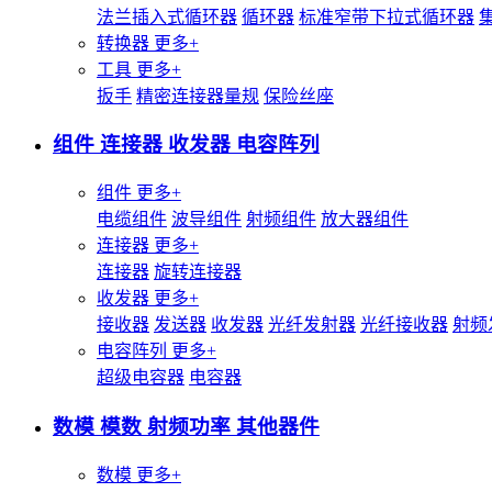
法兰插入式循环器
循环器
标准窄带下拉式循环器
转换器
更多+
工具
更多+
扳手
精密连接器量规
保险丝座
组件 连接器 收发器 电容阵列
组件
更多+
电缆组件
波导组件
射频组件
放大器组件
连接器
更多+
连接器
旋转连接器
收发器
更多+
接收器
发送器
收发器
光纤发射器
光纤接收器
射频
电容阵列
更多+
超级电容器
电容器
数模 模数 射频功率 其他器件
数模
更多+