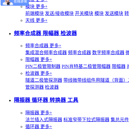
模块
更多+
前端模块
发送/接收模块
开关模块
模块
发送模块
转
天线
更多+
频率合成器 限幅器 检波器
频率合成器
更多+
集成混合频率合成器
频率合成器
数字频率合成器
限幅器
更多+
PIN二极管限制器
PIN肖特基二极管限幅器
限幅器
检波器
更多+
隧道二极管探测器
带线微带线组件用隧道（背面）
管探测器
检波器
隔振器 循环器 转换器 工具
隔振器
更多+
法兰插入式隔振器
标准窄带下拉式隔振器
集总元件
循环器
更多+