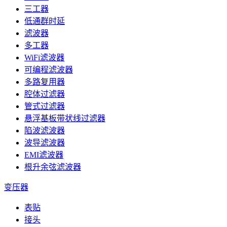
三工器
低通群时延
滤波器
多工器
WiFi滤波器
可编程滤波器
多路复用器
腔体过滤器
管式过滤器
悬浮基板带状线过滤器
陷波滤波器
波导滤波器
EMI滤波器
根升余弦滤波器
变压器
表贴
接头