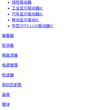
线性驱动器
工业显示驱动器IC
汽车显示驱动器IC
移动显示驱动IC
中型TFFT-LCD驱动器IC
偏置器
扼流圈
隔直流器
电源管理
检波器
阻抗匹配垫
晶振
模块