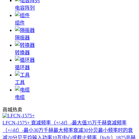
电容阵列
组件
隔振器
转换器
循环器
工具
电缆
商城热卖
LFCN-1575+
衰减频率（+/-δf）-最大值35万千赫衰减频率
（+/-δf）-最小30万千赫最大频率衰减30分贝最小频率时的衰
减20分贝平均输入功率10瓦中心或截止频率（fo/fc）1875兆赫