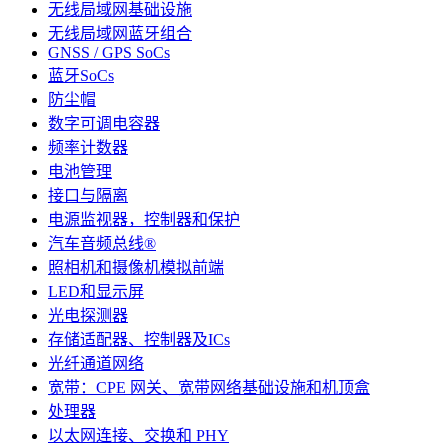
无线局域网基础设施
无线局域网蓝牙组合
GNSS / GPS SoCs
蓝牙SoCs
防尘帽
数字可调电容器
频率计数器
电池管理
接口与隔离
电源监视器，控制器和保护
汽车音频总线®
照相机和摄像机模拟前端
LED和显示屏
光电探测器
存储适配器、控制器及ICs
光纤通道网络
宽带：CPE 网关、宽带网络基础设施和机顶盒
处理器
以太网连接、交换和 PHY