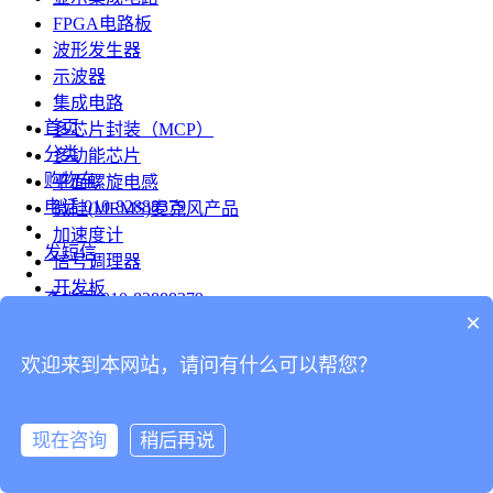
FPGA电路板
波形发生器
示波器
集成电路
首页
多芯片封装（MCP）
分类
多功能芯片
购物车
平面螺旋电感
电话
010-82888379
微硅(MEMS)麦克风产品
加速度计
发短信
信号调理器
开发板
查地图
010-82888379
模组
×
RF射频芯片
发邮件
欢迎来到本网站，请问有什么可以帮您？
台式仪表
留言
连接器
分享
现在咨询
稍后再说
连接器
我的
旋转连接器