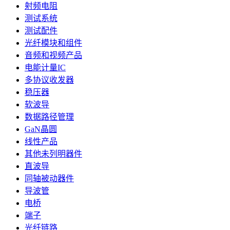
射频电阻
测试系统
测试配件
光纤模块和组件
音频和视频产品
电能计量IC
多协议收发器
稳压器
软波导
数据路径管理
GaN晶圆
线性产品
其他未列明器件
直波导
同轴被动器件
导波管
电桥
端子
光纤链路