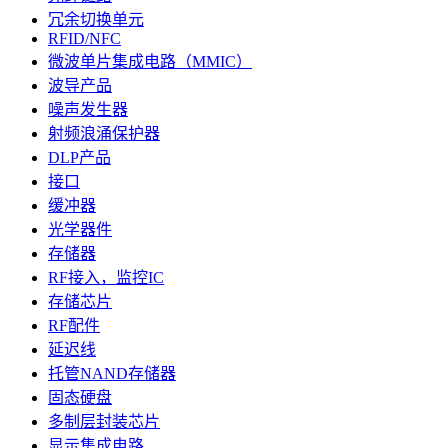
冗余切换单元
RFID/NFC
微波单片集成电路（MMIC）
波导产品
噪声发生器
射频浪涌保护器
DLP产品
接口
缓冲器
光学器件
存储器
RF接入，监控IC
存储芯片
RF配件
延迟线
托管NAND存储器
固态硬盘
多制层封装芯片
显示集成电路