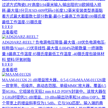
过滤方式陶瓷LPF高度0.94毫米输入/输出阻抗50欧姆插入损
耗-最大值3分贝JESD-609代码e3长度3.2毫米安装类型表面黏
着方式最大截面数七部分数量-最小七最高工作温度100摄氏度
最低工作温度-55摄氏度
¥
0
¥
0
去看看吧
AD620ARZ-REEL7
负电源电压限值-最大值 -18伏负电源电压-
标称值(Vsup) -15伏非线性-最大值 0.004%功能数量 一终端数
量 8最高工作温度 85摄氏度最低工作温度 -40摄氏度包装体材
料 塑料/环氧树脂
¥
0
¥
0
去看看吧
MAAM-011326
21 dB增益放大器，0.5-6 GHzMAAM-011326是
一款宽带、低噪声、高动态范围、单级MMIC放大器，覆盖0.5
至6GHz。它组装在无铅2 mm 8-LD PDFN封装中。该放大器在
3 GHz时提供21 dB增益、19 dBm输出功率和34 dBm OIP3。整
个带宽上的增益斜率仅为1.5dB。它与50Ω匹配，输入端的典