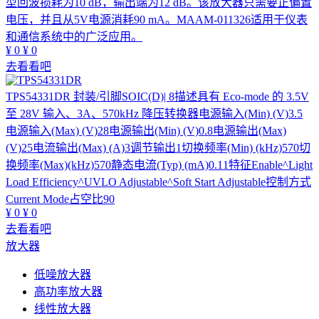
型回波损耗为10 dB，输出端为12 dB。该放大器只需要正偏置
电压，并且从5V电源消耗90 mA。MAAM-011326适用于仪表
和通信系统中的广泛应用。
¥
0
¥
0
去看看吧
TPS54331DR
封装/引脚SOIC(D)| 8描述具有 Eco-mode 的 3.5V
至 28V 输入、3A、570kHz 降压转换器电源输入(Min) (V)3.5
电源输入(Max) (V)28电源输出(Min) (V)0.8电源输出(Max)
(V)25电流输出(Max) (A)3调节输出1切换频率(Min) (kHz)570切
换频率(Max)(kHz)570静态电流(Typ) (mA)0.11特征Enable^Light
Load Efficiency^UVLO Adjustable^Soft Start Adjustable控制方式
Current Mode占空比90
¥
0
¥
0
去看看吧
放大器
低噪放大器
高功率放大器
线性放大器