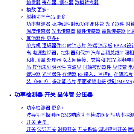
触发器
寄存器--锁存器
数模转换器
模数
更多+
射频功率产品
更多+
功率监测器
脉冲线性射频功率晶体管
光子器件
时
温度传感器
光电传感器
惯性传感器
震动传感器
地
其他器件
更多+
单片机
逻辑器件IC
时钟芯片
终端
演示板
FBAR设
离
电源监视器，控制器和保护
汽车音频总线®
照相
和机顶盒
处理器
以太网连接、交换和 PHY
射频电
品
其他未列明器件
直波导
同轴被动器件
导波管
电
缓冲器
光学器件
存储器
RF接入，监控IC
存储芯片
装（MCP）
多功能芯片
平面螺旋电感
微硅(MEM
功率检测器 开关 晶体管 分压器
功率检测器
更多+
波导功率探测器
RMS响应功率检波器
同轴功率探
开关
更多+
开关
波导开关
射频开关
开关系统
调谐控制开关
固