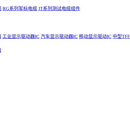
缆
RG系列军标电缆
JT系列测试电缆组件
器
工业显示驱动器IC
汽车显示驱动器IC
移动显示驱动IC
中型TFF
器