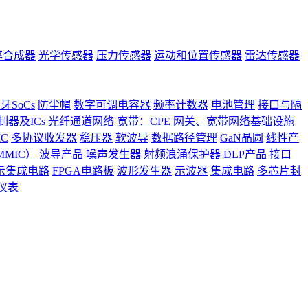
率合成器
光学传感器
压力传感器
运动和位置传感器
雷达传感器
牙SoCs
防尘帽
数字可调电容器
频率计数器
电池管理
接口与隔
器及ICs
光纤通道网络
宽带：CPE 网关、宽带网络基础设施
C
多协议收发器
稳压器
软波导
数据路径管理
GaN晶圆
线性产
MIC）
波导产品
噪声发生器
射频浪涌保护器
DLP产品
接口
示集成电路
FPGA电路板
波形发生器
示波器
集成电路
多芯片封
仪表