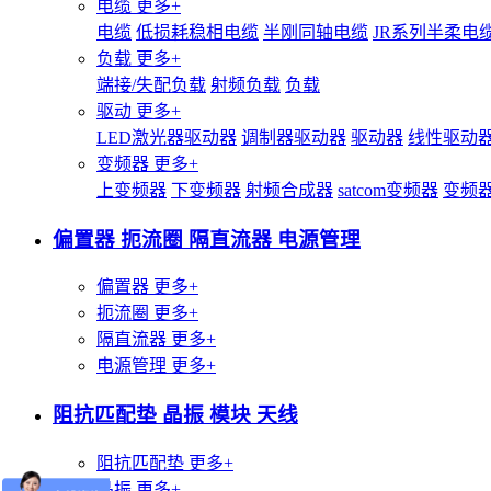
电缆
更多+
电缆
低损耗稳相电缆
半刚同轴电缆
JR系列半柔电
负载
更多+
端接/失配负载
射频负载
负载
驱动
更多+
LED激光器驱动器
调制器驱动器
驱动器
线性驱动
变频器
更多+
上变频器
下变频器
射频合成器
satcom变频器
变频
偏置器 扼流圈 隔直流器 电源管理
偏置器
更多+
扼流圈
更多+
隔直流器
更多+
电源管理
更多+
阻抗匹配垫 晶振 模块 天线
阻抗匹配垫
更多+
晶振
更多+