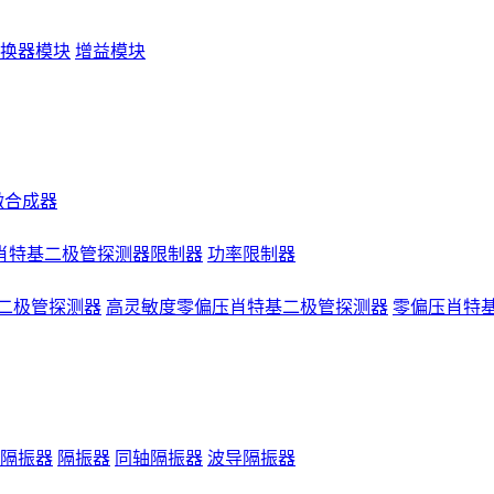
换器模块
增益模块
微合成器
肖特基二极管探测器限制器
功率限制器
二极管探测器
高灵敏度零偏压肖特基二极管探测器
零偏压肖特
隔振器
隔振器
同轴隔振器
波导隔振器