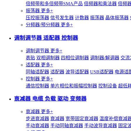
倍频带和多倍频带SMA产品
倍频器和乘法器
倍频
振荡器
更多+
压控振荡器
信号发生器
计数器
振荡器
晶体振荡器
分频器/预分频器
更多+
调制调节器 适配器 控制器
调制调节器
更多+
表贴
双相调制器
四相位调制器
调制器/解调器
交流
适配器
更多+
同轴适配器
适配器
波导适配器
USB适配器
电源适
控制器
更多+
通信控制器
单片相位和振幅控制器
控制设备
超低
衰减器 电缆 负载 驱动 变频器
衰减器
更多+
步进衰减器
衰减器
宽带固定衰减器
温度补偿衰减
手动衰减器
手动同轴衰减器
手动波导衰减器
固定