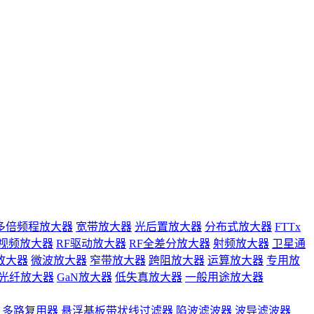
多倍频程放大器
宽带放大器
光后置放大器
分布式放大器
FTTx
视频放大器
RF驱动放大器
RF全差分放大器
射频放大器
卫星通
放大器
微波放大器
窄带放大器
跨阻放大器
运算放大器
专用放
光纤放大器
GaN放大器
低失真放大器
一般用途放大器
多路复用器
悬浮基板带状线过滤器
陷波滤波器
波导滤波器