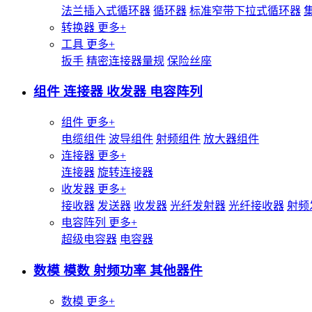
法兰插入式循环器
循环器
标准窄带下拉式循环器
转换器
更多+
工具
更多+
扳手
精密连接器量规
保险丝座
组件 连接器 收发器 电容阵列
组件
更多+
电缆组件
波导组件
射频组件
放大器组件
连接器
更多+
连接器
旋转连接器
收发器
更多+
接收器
发送器
收发器
光纤发射器
光纤接收器
射频
电容阵列
更多+
超级电容器
电容器
数模 模数 射频功率 其他器件
数模
更多+