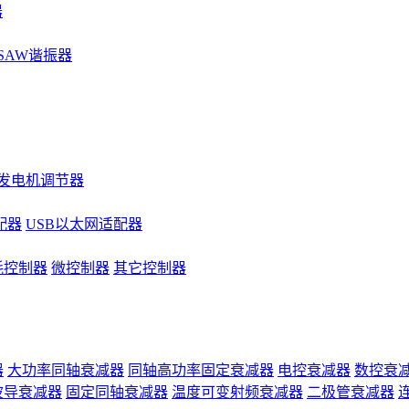
器
SAW谐振器
发电机调节器
配器
USB以太网适配器
耗控制器
微控制器
其它控制器
器
大功率同轴衰减器
同轴高功率固定衰减器
电控衰减器
数控衰
波导衰减器
固定同轴衰减器
温度可变射频衰减器
二极管衰减器