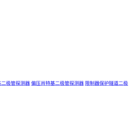
基二极管探测器
偏压肖特基二极管探测器
限制器保护隧道二极