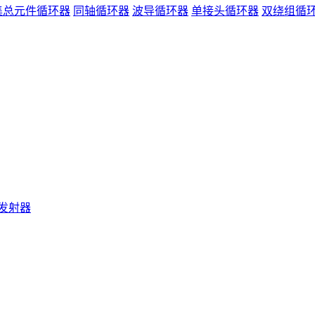
集总元件循环器
同轴循环器
波导循环器
单接头循环器
双绕组循
发射器