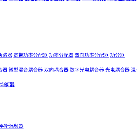
合路器
宽带功率分配器
功率分配器
双向功率分配器
功分器
合器
微型混合耦合器
双向耦合器
数字光电耦合器
光电耦合器
混
均衡器
平衡混频器