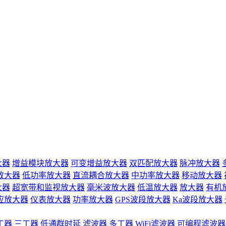
大器
增益模块放大器
可变增益放大器
双匹配放大器
脉冲放大器
放大器
低功率放大器
直流耦合放大器
中功率放大器
移动放大器
大器
超宽带和监视放大器
毫米波放大器
低温放大器
放大器
有机
应放大器
仪表放大器
功率放大器
GPS波段放大器
Ka波段放大器
工器
三工器
低通群时延
滤波器
多工器
WiFi滤波器
可编程滤波器