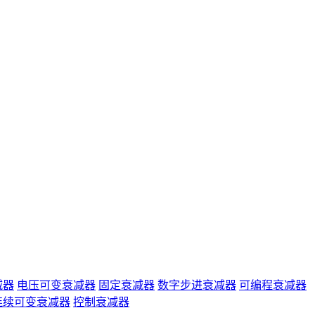
减器
电压可变衰减器
固定衰减器
数字步进衰减器
可编程衰减器
连续可变衰减器
控制衰减器