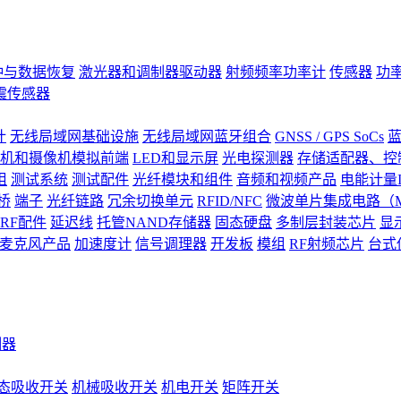
钟与数据恢复
激光器和调制器驱动器
射频频率功率计
传感器
功
震传感器
计
无线局域网基础设施
无线局域网蓝牙组合
GNSS / GPS SoCs
蓝
机和摄像机模拟前端
LED和显示屏
光电探测器
存储适配器、控制
阻
测试系统
测试配件
光纤模块和组件
音频和视频产品
电能计量I
桥
端子
光纤链路
冗余切换单元
RFID/NFC
微波单片集成电路（M
RF配件
延迟线
托管NAND存储器
固态硬盘
多制层封装芯片
显
S)麦克风产品
加速度计
信号调理器
开发板
模组
RF射频芯片
台式
测器
态吸收开关
机械吸收开关
机电开关
矩阵开关