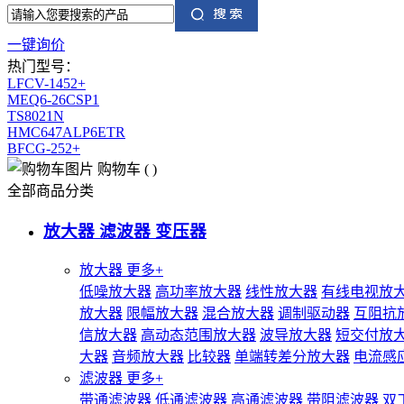
一键询价
热门型号：
LFCV-1452+
MEQ6-26CSP1
TS8021N
HMC647ALP6ETR
BFCG-252+
购物车
(
)
全部商品分类
放大器 滤波器 变压器
放大器
更多+
低噪放大器
高功率放大器
线性放大器
有线电视放
放大器
限幅放大器
混合放大器
调制驱动器
互阻抗
信放大器
高动态范围放大器
波导放大器
短交付放
大器
音频放大器
比较器
单端转差分放大器
电流感
滤波器
更多+
带通滤波器
低通滤波器
高通滤波器
带阻滤波器
双