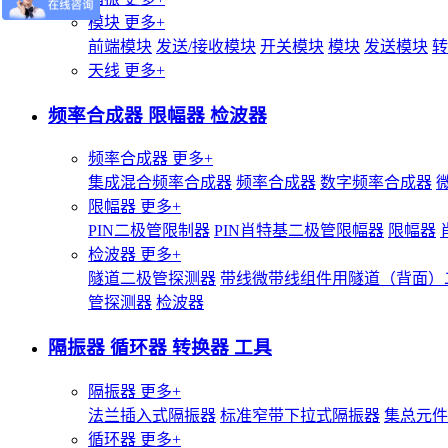
模块
更多+
前端模块
发送/接收模块
开关模块
模块
发送模块
转
天线
更多+
频率合成器 限幅器 检波器
频率合成器
更多+
集成混合频率合成器
频率合成器
数字频率合成器
限幅器
更多+
PIN二极管限制器
PIN肖特基二极管限幅器
限幅器
检波器
更多+
隧道二极管探测器
带线微带线组件用隧道（背面）
管探测器
检波器
隔振器 循环器 转换器 工具
隔振器
更多+
法兰插入式隔振器
标准窄带下拉式隔振器
集总元件
循环器
更多+