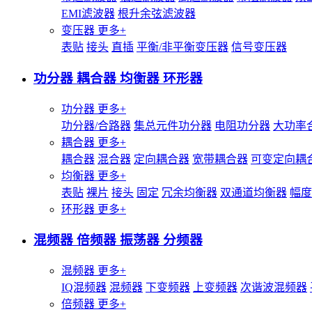
EMI滤波器
根升余弦滤波器
变压器
更多+
表贴
接头
直插
平衡/非平衡变压器
信号变压器
功分器 耦合器 均衡器 环形器
功分器
更多+
功分器/合路器
集总元件功分器
电阻功分器
大功率
耦合器
更多+
耦合器
混合器
定向耦合器
宽带耦合器
可变定向耦
均衡器
更多+
表贴
裸片
接头
固定
冗余均衡器
双通道均衡器
幅度
环形器
更多+
混频器 倍频器 振荡器 分频器
混频器
更多+
IQ混频器
混频器
下变频器
上变频器
次谐波混频器
倍频器
更多+