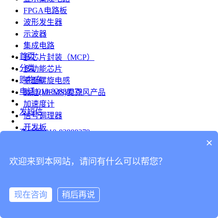
FPGA电路板
波形发生器
示波器
集成电路
首页
多芯片封装（MCP）
分类
多功能芯片
购物车
平面螺旋电感
电话
010-82888379
微硅(MEMS)麦克风产品
加速度计
发短信
信号调理器
开发板
查地图
010-82888379
模组
×
RF射频芯片
发邮件
欢迎来到本网站，请问有什么可以帮您？
台式仪表
留言
连接器
分享
现在咨询
稍后再说
连接器
我的
旋转连接器