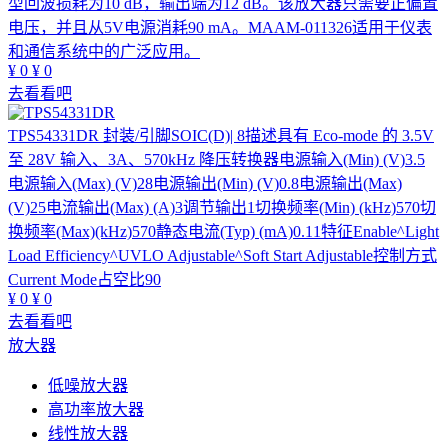
型回波损耗为10 dB，输出端为12 dB。该放大器只需要正偏置
电压，并且从5V电源消耗90 mA。MAAM-011326适用于仪表
和通信系统中的广泛应用。
¥
0
¥
0
去看看吧
TPS54331DR
封装/引脚SOIC(D)| 8描述具有 Eco-mode 的 3.5V
至 28V 输入、3A、570kHz 降压转换器电源输入(Min) (V)3.5
电源输入(Max) (V)28电源输出(Min) (V)0.8电源输出(Max)
(V)25电流输出(Max) (A)3调节输出1切换频率(Min) (kHz)570切
换频率(Max)(kHz)570静态电流(Typ) (mA)0.11特征Enable^Light
Load Efficiency^UVLO Adjustable^Soft Start Adjustable控制方式
Current Mode占空比90
¥
0
¥
0
去看看吧
放大器
低噪放大器
高功率放大器
线性放大器