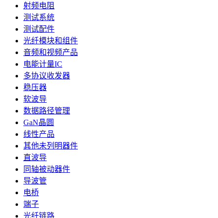
射频电阻
测试系统
测试配件
光纤模块和组件
音频和视频产品
电能计量IC
多协议收发器
稳压器
软波导
数据路径管理
GaN晶圆
线性产品
其他未列明器件
直波导
同轴被动器件
导波管
电桥
端子
光纤链路