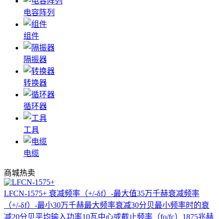
电容阵列
组件
隔振器
转换器
循环器
工具
电缆
商城热卖
LFCN-1575+
衰减频率（+/-δf）-最大值35万千赫衰减频率
（+/-δf）-最小30万千赫最大频率衰减30分贝最小频率时的衰
减20分贝平均输入功率10瓦中心或截止频率（fo/fc）1875兆赫