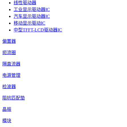
线性驱动器
工业显示驱动器IC
汽车显示驱动器IC
移动显示驱动IC
中型TFFT-LCD驱动器IC
偏置器
扼流圈
隔直流器
电源管理
检波器
阻抗匹配垫
晶振
模块