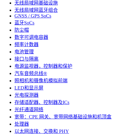
无线局域网基础设施
无线局域网蓝牙组合
GNSS / GPS SoCs
蓝牙SoCs
防尘帽
数字可调电容器
频率计数器
电池管理
接口与隔离
电源监视器，控制器和保护
汽车音频总线®
照相机和摄像机模拟前端
LED和显示屏
光电探测器
存储适配器、控制器及ICs
光纤通道网络
宽带：CPE 网关、宽带网络基础设施和机顶盒
处理器
以太网连接、交换和 PHY