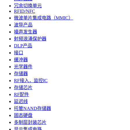
冗余切换单元
RFID/NFC
微波单片集成电路（MMIC）
波导产品
噪声发生器
射频浪涌保护器
DLP产品
接口
缓冲器
光学器件
存储器
RF接入，监控IC
存储芯片
RF配件
延迟线
托管NAND存储器
固态硬盘
多制层封装芯片
显示集成电路