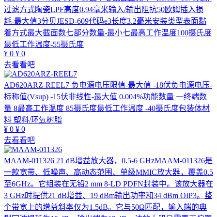
过滤方式陶瓷LPF高度0.94毫米输入/输出阻抗50欧姆插入损
耗-最大值3分贝JESD-609代码e3长度3.2毫米安装类型表面黏
着方式最大截面数七部分数量-最小七最高工作温度100摄氏度
最低工作温度-55摄氏度
¥
0
¥
0
去看看吧
AD620ARZ-REEL7
负电源电压限值-最大值 -18伏负电源电压-
标称值(Vsup) -15伏非线性-最大值 0.004%功能数量 一终端数
量 8最高工作温度 85摄氏度最低工作温度 -40摄氏度包装体材
料 塑料/环氧树脂
¥
0
¥
0
去看看吧
MAAM-011326
21 dB增益放大器，0.5-6 GHzMAAM-011326是
一款宽带、低噪声、高动态范围、单级MMIC放大器，覆盖0.5
至6GHz。它组装在无铅2 mm 8-LD PDFN封装中。该放大器在
3 GHz时提供21 dB增益、19 dBm输出功率和34 dBm OIP3。整
个带宽上的增益斜率仅为1.5dB。它与50Ω匹配，输入端的典