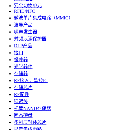
冗余切换单元
RFID/NFC
微波单片集成电路（MMIC）
波导产品
噪声发生器
射频浪涌保护器
DLP产品
接口
缓冲器
光学器件
存储器
RF接入，监控IC
存储芯片
RF配件
延迟线
托管NAND存储器
固态硬盘
多制层封装芯片
显示集成电路