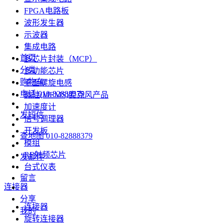
FPGA电路板
波形发生器
示波器
集成电路
首页
多芯片封装（MCP）
分类
多功能芯片
购物车
平面螺旋电感
电话
010-82888379
微硅(MEMS)麦克风产品
加速度计
发短信
信号调理器
开发板
查地图
010-82888379
模组
RF射频芯片
发邮件
台式仪表
留言
连接器
分享
连接器
我的
旋转连接器