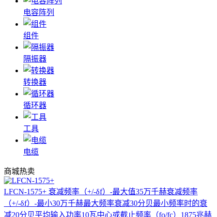
电容阵列
组件
隔振器
转换器
循环器
工具
电缆
商城热卖
LFCN-1575+
衰减频率（+/-δf）-最大值35万千赫衰减频率
（+/-δf）-最小30万千赫最大频率衰减30分贝最小频率时的衰
减20分贝平均输入功率10瓦中心或截止频率（fo/fc）1875兆赫