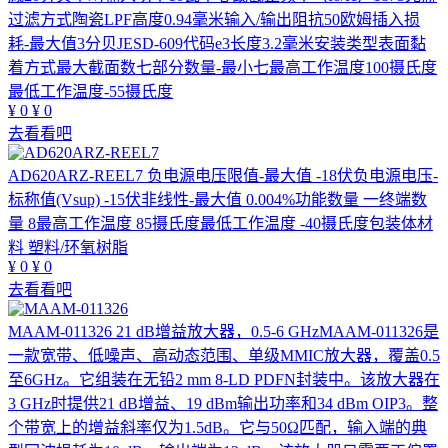
过滤方式陶瓷LPF高度0.94毫米输入/输出阻抗50欧姆插入损
耗-最大值3分贝JESD-609代码e3长度3.2毫米安装类型表面黏
着方式最大截面数七部分数量-最小七最高工作温度100摄氏度
最低工作温度-55摄氏度
¥
0
¥
0
去看看吧
AD620ARZ-REEL7
负电源电压限值-最大值 -18伏负电源电压-
标称值(Vsup) -15伏非线性-最大值 0.004%功能数量 一终端数
量 8最高工作温度 85摄氏度最低工作温度 -40摄氏度包装体材
料 塑料/环氧树脂
¥
0
¥
0
去看看吧
MAAM-011326
21 dB增益放大器，0.5-6 GHzMAAM-011326是
一款宽带、低噪声、高动态范围、单级MMIC放大器，覆盖0.5
至6GHz。它组装在无铅2 mm 8-LD PDFN封装中。该放大器在
3 GHz时提供21 dB增益、19 dBm输出功率和34 dBm OIP3。整
个带宽上的增益斜率仅为1.5dB。它与50Ω匹配，输入端的典