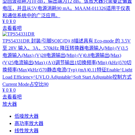
型回波损耗为10 dB，输出端为12 dB。该放大器只需要正偏置
电压，并且从5V电源消耗90 mA。MAAM-011326适用于仪表
和通信系统中的广泛应用。
¥
0
¥
0
去看看吧
TPS54331DR
封装/引脚SOIC(D)| 8描述具有 Eco-mode 的 3.5V
至 28V 输入、3A、570kHz 降压转换器电源输入(Min) (V)3.5
电源输入(Max) (V)28电源输出(Min) (V)0.8电源输出(Max)
(V)25电流输出(Max) (A)3调节输出1切换频率(Min) (kHz)570切
换频率(Max)(kHz)570静态电流(Typ) (mA)0.11特征Enable^Light
Load Efficiency^UVLO Adjustable^Soft Start Adjustable控制方式
Current Mode占空比90
¥
0
¥
0
去看看吧
放大器
低噪放大器
高功率放大器
线性放大器