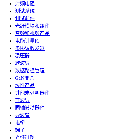
射频电阻
测试系统
测试配件
光纤模块和组件
音频和视频产品
电能计量IC
多协议收发器
稳压器
软波导
数据路径管理
GaN晶圆
线性产品
其他未列明器件
直波导
同轴被动器件
导波管
电桥
端子
光纤链路