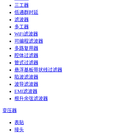
三工器
低通群时延
滤波器
多工器
WiFi滤波器
可编程滤波器
多路复用器
腔体过滤器
管式过滤器
悬浮基板带状线过滤器
陷波滤波器
波导滤波器
EMI滤波器
根升余弦滤波器
变压器
表贴
接头