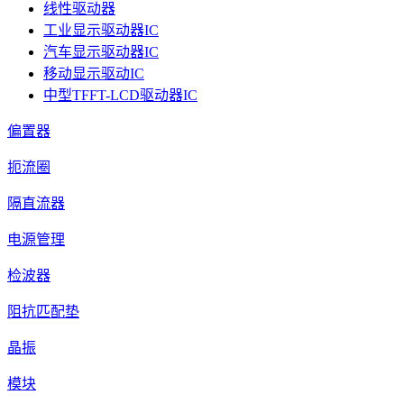
线性驱动器
工业显示驱动器IC
汽车显示驱动器IC
移动显示驱动IC
中型TFFT-LCD驱动器IC
偏置器
扼流圈
隔直流器
电源管理
检波器
阻抗匹配垫
晶振
模块