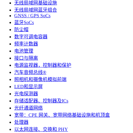
无线局域网基础设施
无线局域网蓝牙组合
GNSS / GPS SoCs
蓝牙SoCs
防尘帽
数字可调电容器
频率计数器
电池管理
接口与隔离
电源监视器，控制器和保护
汽车音频总线®
照相机和摄像机模拟前端
LED和显示屏
光电探测器
存储适配器、控制器及ICs
光纤通道网络
宽带：CPE 网关、宽带网络基础设施和机顶盒
处理器
以太网连接、交换和 PHY