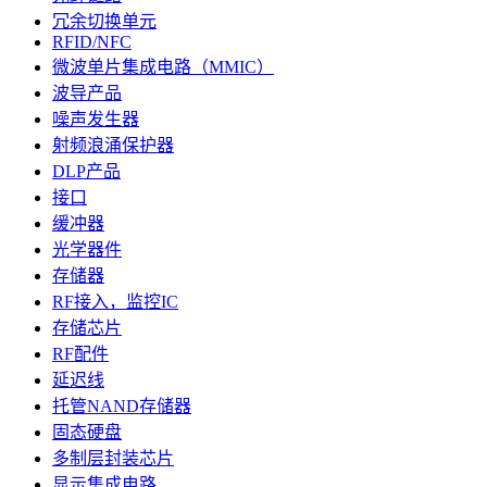
冗余切换单元
RFID/NFC
微波单片集成电路（MMIC）
波导产品
噪声发生器
射频浪涌保护器
DLP产品
接口
缓冲器
光学器件
存储器
RF接入，监控IC
存储芯片
RF配件
延迟线
托管NAND存储器
固态硬盘
多制层封装芯片
显示集成电路