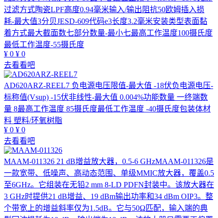
过滤方式陶瓷LPF高度0.94毫米输入/输出阻抗50欧姆插入损
耗-最大值3分贝JESD-609代码e3长度3.2毫米安装类型表面黏
着方式最大截面数七部分数量-最小七最高工作温度100摄氏度
最低工作温度-55摄氏度
¥
0
¥
0
去看看吧
AD620ARZ-REEL7
负电源电压限值-最大值 -18伏负电源电压-
标称值(Vsup) -15伏非线性-最大值 0.004%功能数量 一终端数
量 8最高工作温度 85摄氏度最低工作温度 -40摄氏度包装体材
料 塑料/环氧树脂
¥
0
¥
0
去看看吧
MAAM-011326
21 dB增益放大器，0.5-6 GHzMAAM-011326是
一款宽带、低噪声、高动态范围、单级MMIC放大器，覆盖0.5
至6GHz。它组装在无铅2 mm 8-LD PDFN封装中。该放大器在
3 GHz时提供21 dB增益、19 dBm输出功率和34 dBm OIP3。整
个带宽上的增益斜率仅为1.5dB。它与50Ω匹配，输入端的典