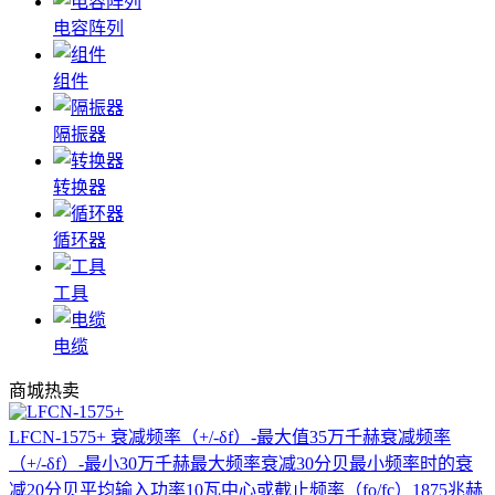
电容阵列
组件
隔振器
转换器
循环器
工具
电缆
商城热卖
LFCN-1575+
衰减频率（+/-δf）-最大值35万千赫衰减频率
（+/-δf）-最小30万千赫最大频率衰减30分贝最小频率时的衰
减20分贝平均输入功率10瓦中心或截止频率（fo/fc）1875兆赫