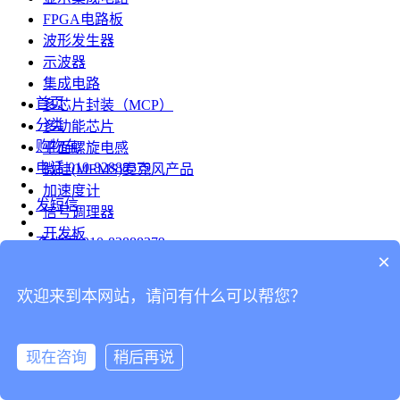
FPGA电路板
波形发生器
示波器
集成电路
首页
多芯片封装（MCP）
分类
多功能芯片
购物车
平面螺旋电感
电话
010-82888379
微硅(MEMS)麦克风产品
加速度计
发短信
信号调理器
开发板
查地图
010-82888379
模组
×
RF射频芯片
发邮件
欢迎来到本网站，请问有什么可以帮您？
台式仪表
留言
连接器
分享
现在咨询
稍后再说
连接器
我的
旋转连接器