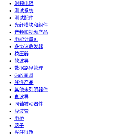
射频电阻
测试系统
测试配件
光纤模块和组件
音频和视频产品
电能计量IC
多协议收发器
稳压器
软波导
数据路径管理
GaN晶圆
线性产品
其他未列明器件
直波导
同轴被动器件
导波管
电桥
端子
光纤链路