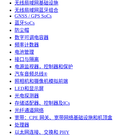
无线局域网基础设施
无线局域网蓝牙组合
GNSS / GPS SoCs
蓝牙SoCs
防尘帽
数字可调电容器
频率计数器
电池管理
接口与隔离
电源监视器，控制器和保护
汽车音频总线®
照相机和摄像机模拟前端
LED和显示屏
光电探测器
存储适配器、控制器及ICs
光纤通道网络
宽带：CPE 网关、宽带网络基础设施和机顶盒
处理器
以太网连接、交换和 PHY