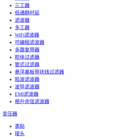
三工器
低通群时延
滤波器
多工器
WiFi滤波器
可编程滤波器
多路复用器
腔体过滤器
管式过滤器
悬浮基板带状线过滤器
陷波滤波器
波导滤波器
EMI滤波器
根升余弦滤波器
变压器
表贴
接头