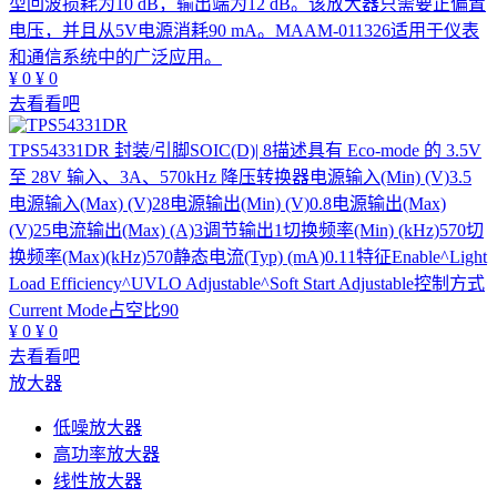
型回波损耗为10 dB，输出端为12 dB。该放大器只需要正偏置
电压，并且从5V电源消耗90 mA。MAAM-011326适用于仪表
和通信系统中的广泛应用。
¥
0
¥
0
去看看吧
TPS54331DR
封装/引脚SOIC(D)| 8描述具有 Eco-mode 的 3.5V
至 28V 输入、3A、570kHz 降压转换器电源输入(Min) (V)3.5
电源输入(Max) (V)28电源输出(Min) (V)0.8电源输出(Max)
(V)25电流输出(Max) (A)3调节输出1切换频率(Min) (kHz)570切
换频率(Max)(kHz)570静态电流(Typ) (mA)0.11特征Enable^Light
Load Efficiency^UVLO Adjustable^Soft Start Adjustable控制方式
Current Mode占空比90
¥
0
¥
0
去看看吧
放大器
低噪放大器
高功率放大器
线性放大器