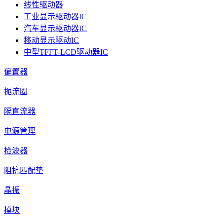
线性驱动器
工业显示驱动器IC
汽车显示驱动器IC
移动显示驱动IC
中型TFFT-LCD驱动器IC
偏置器
扼流圈
隔直流器
电源管理
检波器
阻抗匹配垫
晶振
模块