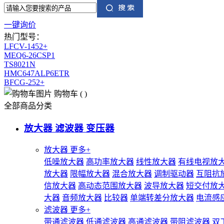
一键询价
热门型号：
LFCV-1452+
MEQ6-26CSP1
TS8021N
HMC647ALP6ETR
BFCG-252+
购物车
(
)
全部商品分类
放大器 滤波器 变压器
放大器
更多+
低噪放大器
高功率放大器
线性放大器
有线电视放
放大器
限幅放大器
混合放大器
调制驱动器
互阻抗
信放大器
高动态范围放大器
波导放大器
短交付放
大器
音频放大器
比较器
单端转差分放大器
电流感
滤波器
更多+
带通滤波器
低通滤波器
高通滤波器
带阻滤波器
双