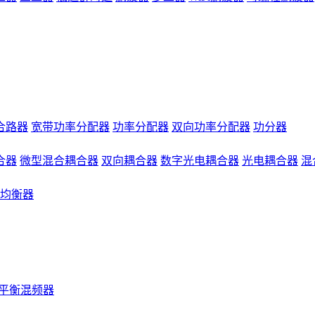
合路器
宽带功率分配器
功率分配器
双向功率分配器
功分器
合器
微型混合耦合器
双向耦合器
数字光电耦合器
光电耦合器
混
均衡器
平衡混频器