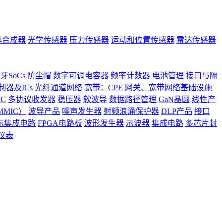
率合成器
光学传感器
压力传感器
运动和位置传感器
雷达传感器
牙SoCs
防尘帽
数字可调电容器
频率计数器
电池管理
接口与隔
器及ICs
光纤通道网络
宽带：CPE 网关、宽带网络基础设施
C
多协议收发器
稳压器
软波导
数据路径管理
GaN晶圆
线性产
MIC）
波导产品
噪声发生器
射频浪涌保护器
DLP产品
接口
示集成电路
FPGA电路板
波形发生器
示波器
集成电路
多芯片封
仪表