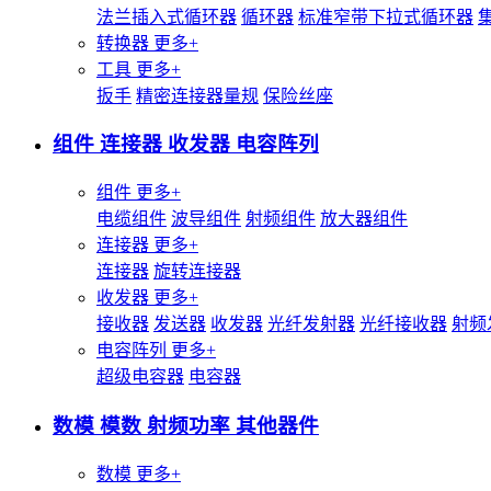
法兰插入式循环器
循环器
标准窄带下拉式循环器
转换器
更多+
工具
更多+
扳手
精密连接器量规
保险丝座
组件 连接器 收发器 电容阵列
组件
更多+
电缆组件
波导组件
射频组件
放大器组件
连接器
更多+
连接器
旋转连接器
收发器
更多+
接收器
发送器
收发器
光纤发射器
光纤接收器
射频
电容阵列
更多+
超级电容器
电容器
数模 模数 射频功率 其他器件
数模
更多+