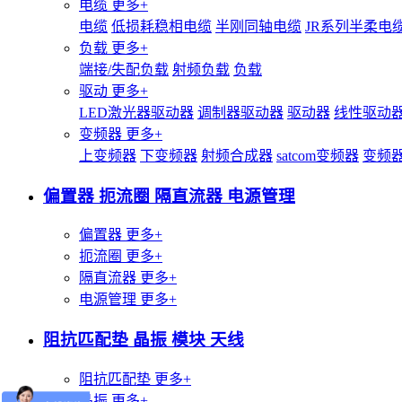
电缆
更多+
电缆
低损耗稳相电缆
半刚同轴电缆
JR系列半柔电
负载
更多+
端接/失配负载
射频负载
负载
驱动
更多+
LED激光器驱动器
调制器驱动器
驱动器
线性驱动
变频器
更多+
上变频器
下变频器
射频合成器
satcom变频器
变频
偏置器 扼流圈 隔直流器 电源管理
偏置器
更多+
扼流圈
更多+
隔直流器
更多+
电源管理
更多+
阻抗匹配垫 晶振 模块 天线
阻抗匹配垫
更多+
晶振
更多+