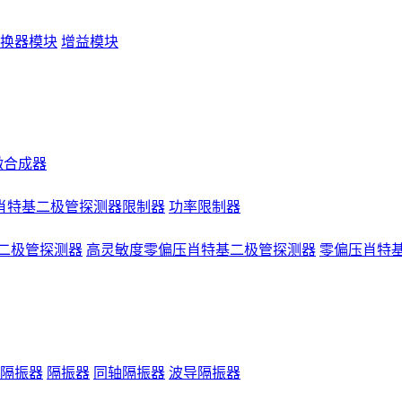
换器模块
增益模块
微合成器
肖特基二极管探测器限制器
功率限制器
二极管探测器
高灵敏度零偏压肖特基二极管探测器
零偏压肖特
隔振器
隔振器
同轴隔振器
波导隔振器