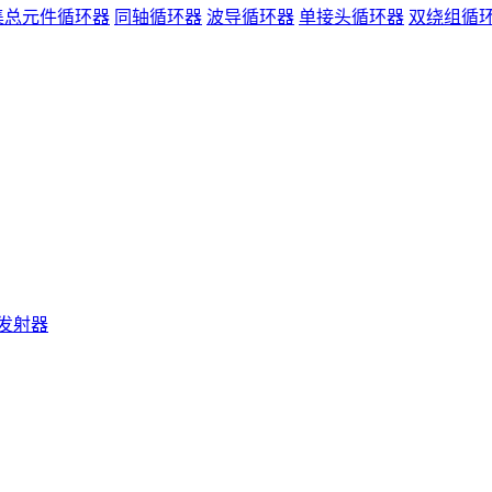
集总元件循环器
同轴循环器
波导循环器
单接头循环器
双绕组循
发射器