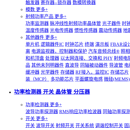
触发器
寄存器--锁存器
数模转换器
模数
更多+
射频功率产品
更多+
功率监测器
脉冲线性射频功率晶体管
光子器件
时
温度传感器
光电传感器
惯性传感器
震动传感器
地
其他器件
更多+
单片机
逻辑器件IC
时钟芯片
终端
演示板
FBAR设
离
电源监视器，控制器和保护
汽车音频总线®
照相
和机顶盒
处理器
以太网连接、交换和 PHY
射频电
品
其他未列明器件
直波导
同轴被动器件
导波管
电
缓冲器
光学器件
存储器
RF接入，监控IC
存储芯片
装（MCP）
多功能芯片
平面螺旋电感
微硅(MEM
功率检测器 开关 晶体管 分压器
功率检测器
更多+
波导功率探测器
RMS响应功率检波器
同轴功率探
开关
更多+
开关
波导开关
射频开关
开关系统
调谐控制开关
固