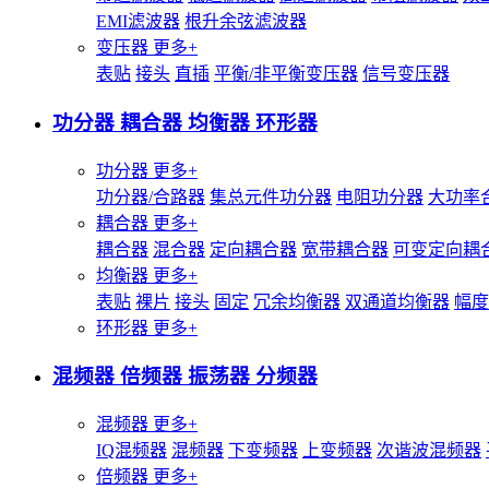
EMI滤波器
根升余弦滤波器
变压器
更多+
表贴
接头
直插
平衡/非平衡变压器
信号变压器
功分器 耦合器 均衡器 环形器
功分器
更多+
功分器/合路器
集总元件功分器
电阻功分器
大功率
耦合器
更多+
耦合器
混合器
定向耦合器
宽带耦合器
可变定向耦
均衡器
更多+
表贴
裸片
接头
固定
冗余均衡器
双通道均衡器
幅度
环形器
更多+
混频器 倍频器 振荡器 分频器
混频器
更多+
IQ混频器
混频器
下变频器
上变频器
次谐波混频器
倍频器
更多+