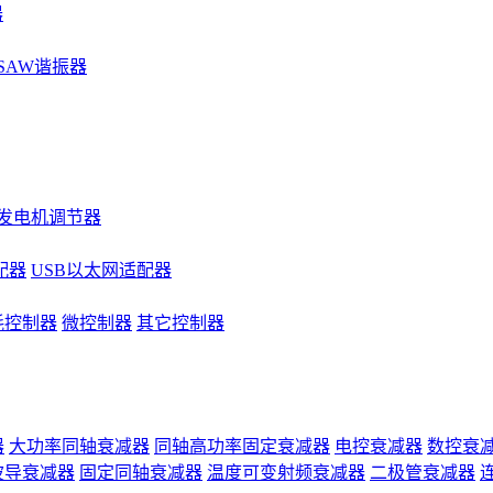
器
SAW谐振器
发电机调节器
配器
USB以太网适配器
耗控制器
微控制器
其它控制器
器
大功率同轴衰减器
同轴高功率固定衰减器
电控衰减器
数控衰
波导衰减器
固定同轴衰减器
温度可变射频衰减器
二极管衰减器