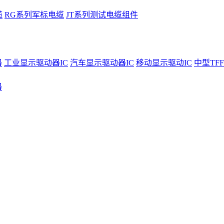
缆
RG系列军标电缆
JT系列测试电缆组件
器
工业显示驱动器IC
汽车显示驱动器IC
移动显示驱动IC
中型TFF
器