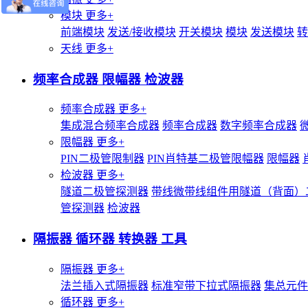
模块
更多+
前端模块
发送/接收模块
开关模块
模块
发送模块
转
天线
更多+
频率合成器 限幅器 检波器
频率合成器
更多+
集成混合频率合成器
频率合成器
数字频率合成器
限幅器
更多+
PIN二极管限制器
PIN肖特基二极管限幅器
限幅器
检波器
更多+
隧道二极管探测器
带线微带线组件用隧道（背面）
管探测器
检波器
隔振器 循环器 转换器 工具
隔振器
更多+
法兰插入式隔振器
标准窄带下拉式隔振器
集总元件
循环器
更多+