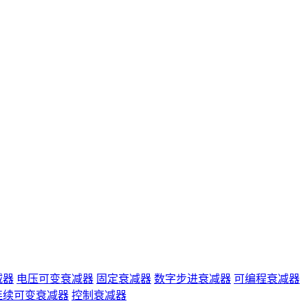
减器
电压可变衰减器
固定衰减器
数字步进衰减器
可编程衰减器
连续可变衰减器
控制衰减器