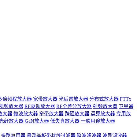
多倍频程放大器
宽带放大器
光后置放大器
分布式放大器
FTTx
视频放大器
RF驱动放大器
RF全差分放大器
射频放大器
卫星通
放大器
微波放大器
窄带放大器
跨阻放大器
运算放大器
专用放
光纤放大器
GaN放大器
低失真放大器
一般用途放大器
多路复用器
悬浮基板带状线过滤器
陷波滤波器
波导滤波器