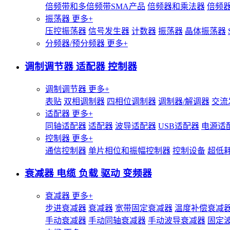
倍频带和多倍频带SMA产品
倍频器和乘法器
倍频
振荡器
更多+
压控振荡器
信号发生器
计数器
振荡器
晶体振荡器
分频器/预分频器
更多+
调制调节器 适配器 控制器
调制调节器
更多+
表贴
双相调制器
四相位调制器
调制器/解调器
交流
适配器
更多+
同轴适配器
适配器
波导适配器
USB适配器
电源适
控制器
更多+
通信控制器
单片相位和振幅控制器
控制设备
超低
衰减器 电缆 负载 驱动 变频器
衰减器
更多+
步进衰减器
衰减器
宽带固定衰减器
温度补偿衰减
手动衰减器
手动同轴衰减器
手动波导衰减器
固定