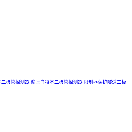
基二极管探测器
偏压肖特基二极管探测器
限制器保护隧道二极