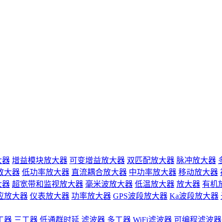
大器
增益模块放大器
可变增益放大器
双匹配放大器
脉冲放大器
放大器
低功率放大器
直流耦合放大器
中功率放大器
移动放大器
大器
超宽带和监视放大器
毫米波放大器
低温放大器
放大器
有机
应放大器
仪表放大器
功率放大器
GPS波段放大器
Ka波段放大器
工器
三工器
低通群时延
滤波器
多工器
WiFi滤波器
可编程滤波器