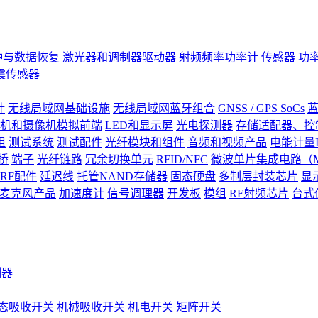
钟与数据恢复
激光器和调制器驱动器
射频频率功率计
传感器
功
震传感器
计
无线局域网基础设施
无线局域网蓝牙组合
GNSS / GPS SoCs
蓝
机和摄像机模拟前端
LED和显示屏
光电探测器
存储适配器、控制
阻
测试系统
测试配件
光纤模块和组件
音频和视频产品
电能计量I
桥
端子
光纤链路
冗余切换单元
RFID/NFC
微波单片集成电路（M
RF配件
延迟线
托管NAND存储器
固态硬盘
多制层封装芯片
显
S)麦克风产品
加速度计
信号调理器
开发板
模组
RF射频芯片
台式
测器
态吸收开关
机械吸收开关
机电开关
矩阵开关