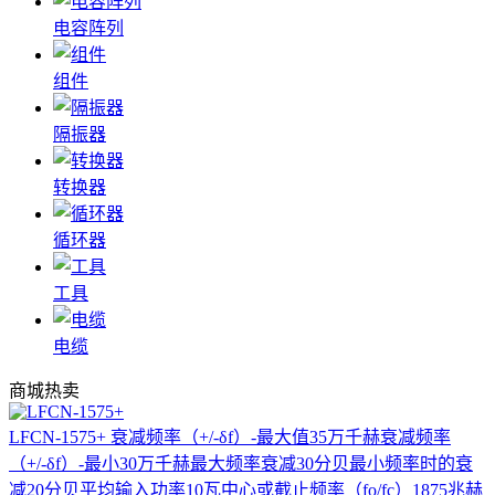
电容阵列
组件
隔振器
转换器
循环器
工具
电缆
商城热卖
LFCN-1575+
衰减频率（+/-δf）-最大值35万千赫衰减频率
（+/-δf）-最小30万千赫最大频率衰减30分贝最小频率时的衰
减20分贝平均输入功率10瓦中心或截止频率（fo/fc）1875兆赫