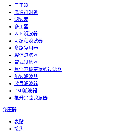
三工器
低通群时延
滤波器
多工器
WiFi滤波器
可编程滤波器
多路复用器
腔体过滤器
管式过滤器
悬浮基板带状线过滤器
陷波滤波器
波导滤波器
EMI滤波器
根升余弦滤波器
变压器
表贴
接头