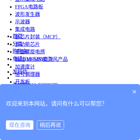
FPGA电路板
波形发生器
示波器
集成电路
首页
多芯片封装（MCP）
分类
多功能芯片
购物车
平面螺旋电感
电话
010-82888379
微硅(MEMS)麦克风产品
加速度计
发短信
信号调理器
开发板
查地图
010-82888379
模组
×
RF射频芯片
发邮件
欢迎来到本网站，请问有什么可以帮您？
台式仪表
留言
连接器
分享
现在咨询
稍后再说
连接器
我的
旋转连接器