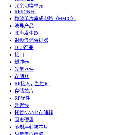
冗余切换单元
RFID/NFC
微波单片集成电路（MMIC）
波导产品
噪声发生器
射频浪涌保护器
DLP产品
接口
缓冲器
光学器件
存储器
RF接入，监控IC
存储芯片
RF配件
延迟线
托管NAND存储器
固态硬盘
多制层封装芯片
显示集成电路