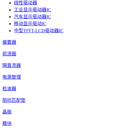
线性驱动器
工业显示驱动器IC
汽车显示驱动器IC
移动显示驱动IC
中型TFFT-LCD驱动器IC
偏置器
扼流圈
隔直流器
电源管理
检波器
阻抗匹配垫
晶振
模块