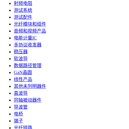
射频电阻
测试系统
测试配件
光纤模块和组件
音频和视频产品
电能计量IC
多协议收发器
稳压器
软波导
数据路径管理
GaN晶圆
线性产品
其他未列明器件
直波导
同轴被动器件
导波管
电桥
端子
光纤链路