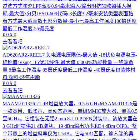
过滤方式陶瓷LPF高度0.94毫米输入/输出阻抗50欧姆插入损
耗-最大值3分贝JESD-609代码e3长度3.2毫米安装类型表面黏
着方式最大截面数七部分数量-最小七最高工作温度100摄氏度
最低工作温度-55摄氏度
¥
0
¥
0
去看看吧
AD620ARZ-REEL7
负电源电压限值-最大值 -18伏负电源电压-
标称值(Vsup) -15伏非线性-最大值 0.004%功能数量 一终端数
量 8最高工作温度 85摄氏度最低工作温度 -40摄氏度包装体材
料 塑料/环氧树脂
¥
0
¥
0
去看看吧
MAAM-011326
21 dB增益放大器，0.5-6 GHzMAAM-011326是
一款宽带、低噪声、高动态范围、单级MMIC放大器，覆盖0.5
至6GHz。它组装在无铅2 mm 8-LD PDFN封装中。该放大器在
3 GHz时提供21 dB增益、19 dBm输出功率和34 dBm OIP3。整
个带宽上的增益斜率仅为1.5dB。它与50Ω匹配，输入端的典