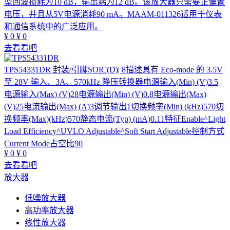
型回波损耗为10 dB，输出端为12 dB。该放大器只需要正偏置
电压，并且从5V电源消耗90 mA。MAAM-011326适用于仪表
和通信系统中的广泛应用。
¥
0
¥
0
去看看吧
TPS54331DR
封装/引脚SOIC(D)| 8描述具有 Eco-mode 的 3.5V
至 28V 输入、3A、570kHz 降压转换器电源输入(Min) (V)3.5
电源输入(Max) (V)28电源输出(Min) (V)0.8电源输出(Max)
(V)25电流输出(Max) (A)3调节输出1切换频率(Min) (kHz)570切
换频率(Max)(kHz)570静态电流(Typ) (mA)0.11特征Enable^Light
Load Efficiency^UVLO Adjustable^Soft Start Adjustable控制方式
Current Mode占空比90
¥
0
¥
0
去看看吧
放大器
低噪放大器
高功率放大器
线性放大器