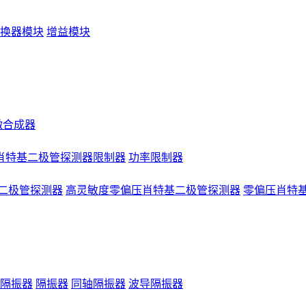
换器模块
增益模块
微合成器
肖特基二极管探测器限制器
功率限制器
二极管探测器
高灵敏度零偏压肖特基二极管探测器
零偏压肖特
隔振器
隔振器
同轴隔振器
波导隔振器