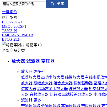
一键询价
热门型号：
LFCV-1452+
MEQ6-26CSP1
TS8021N
HMC647ALP6ETR
BFCG-252+
购物车
(
)
全部商品分类
放大器 滤波器 变压器
放大器
更多+
低噪放大器
高功率放大器
线性放大器
有线电视放
放大器
限幅放大器
混合放大器
调制驱动器
互阻抗
信放大器
高动态范围放大器
波导放大器
短交付放
大器
音频放大器
比较器
单端转差分放大器
电流感
滤波器
更多+
带通滤波器
低通滤波器
高通滤波器
带阻滤波器
双