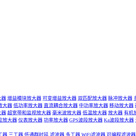
大器
增益模块放大器
可变增益放大器
双匹配放大器
脉冲放大器
放大器
低功率放大器
直流耦合放大器
中功率放大器
移动放大器
大器
超宽带和监视放大器
毫米波放大器
低温放大器
放大器
有机
应放大器
仪表放大器
功率放大器
GPS波段放大器
Ka波段放大器
工器
三工器
低通群时延
滤波器
多工器
WiFi滤波器
可编程滤波器