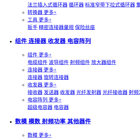
法兰插入式循环器
循环器
标准窄带下拉式循环器
转换器
更多+
工具
更多+
扳手
精密连接器量规
保险丝座
组件 连接器 收发器 电容阵列
组件
更多+
电缆组件
波导组件
射频组件
放大器组件
连接器
更多+
连接器
旋转连接器
收发器
更多+
接收器
发送器
收发器
光纤发射器
光纤接收器
射频
电容阵列
更多+
超级电容器
电容器
数模 模数 射频功率 其他器件
数模
更多+