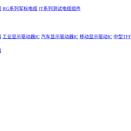
缆
RG系列军标电缆
JT系列测试电缆组件
器
工业显示驱动器IC
汽车显示驱动器IC
移动显示驱动IC
中型TFF
器