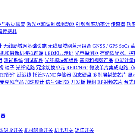
钟与数据恢复
激光器和调制器驱动器
射频频率功率计
传感器
功
震传感器
计
无线局域网基础设施
无线局域网蓝牙组合
GNSS / GPS SoCs
蓝
机和摄像机模拟前端
LED和显示屏
光电探测器
存储适配器、控制
阻
测试系统
测试配件
光纤模块和组件
音频和视频产品
电能计量I
桥
端子
光纤链路
冗余切换单元
RFID/NFC
微波单片集成电路（M
RF配件
延迟线
托管NAND存储器
固态硬盘
多制层封装芯片
显
S)麦克风产品
加速度计
信号调理器
开发板
模组
RF射频芯片
台式
测器
态吸收开关
机械吸收开关
机电开关
矩阵开关