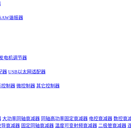
器
SAW谐振器
发电机调节器
配器
USB以太网适配器
耗控制器
微控制器
其它控制器
器
大功率同轴衰减器
同轴高功率固定衰减器
电控衰减器
数控衰
波导衰减器
固定同轴衰减器
温度可变射频衰减器
二极管衰减器