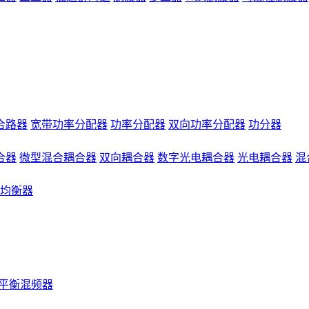
合路器
宽带功率分配器
功率分配器
双向功率分配器
功分器
合器
微型混合耦合器
双向耦合器
数字光电耦合器
光电耦合器
混
均衡器
平衡混频器