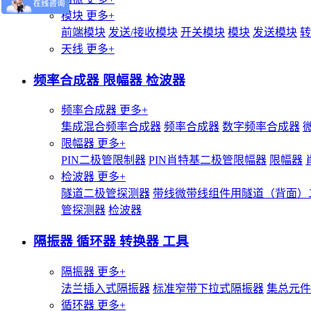
模块
更多+
前端模块
发送/接收模块
开关模块
模块
发送模块
转
天线
更多+
频率合成器 限幅器 检波器
频率合成器
更多+
集成混合频率合成器
频率合成器
数字频率合成器
限幅器
更多+
PIN二极管限制器
PIN肖特基二极管限幅器
限幅器
检波器
更多+
隧道二极管探测器
带线微带线组件用隧道（背面）
管探测器
检波器
隔振器 循环器 转换器 工具
隔振器
更多+
法兰插入式隔振器
标准窄带下拉式隔振器
集总元件
循环器
更多+