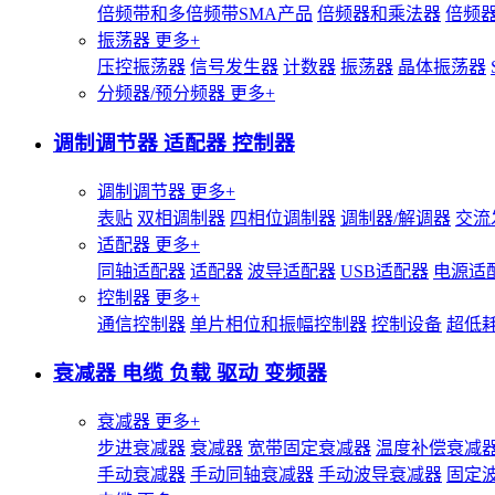
倍频带和多倍频带SMA产品
倍频器和乘法器
倍频
振荡器
更多+
压控振荡器
信号发生器
计数器
振荡器
晶体振荡器
分频器/预分频器
更多+
调制调节器 适配器 控制器
调制调节器
更多+
表贴
双相调制器
四相位调制器
调制器/解调器
交流
适配器
更多+
同轴适配器
适配器
波导适配器
USB适配器
电源适
控制器
更多+
通信控制器
单片相位和振幅控制器
控制设备
超低
衰减器 电缆 负载 驱动 变频器
衰减器
更多+
步进衰减器
衰减器
宽带固定衰减器
温度补偿衰减
手动衰减器
手动同轴衰减器
手动波导衰减器
固定