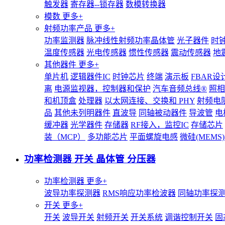
触发器
寄存器--锁存器
数模转换器
模数
更多+
射频功率产品
更多+
功率监测器
脉冲线性射频功率晶体管
光子器件
时
温度传感器
光电传感器
惯性传感器
震动传感器
地
其他器件
更多+
单片机
逻辑器件IC
时钟芯片
终端
演示板
FBAR设
离
电源监视器，控制器和保护
汽车音频总线®
照相
和机顶盒
处理器
以太网连接、交换和 PHY
射频电
品
其他未列明器件
直波导
同轴被动器件
导波管
电
缓冲器
光学器件
存储器
RF接入，监控IC
存储芯片
装（MCP）
多功能芯片
平面螺旋电感
微硅(MEM
功率检测器 开关 晶体管 分压器
功率检测器
更多+
波导功率探测器
RMS响应功率检波器
同轴功率探
开关
更多+
开关
波导开关
射频开关
开关系统
调谐控制开关
固