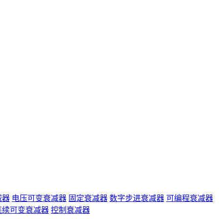
减器
电压可变衰减器
固定衰减器
数字步进衰减器
可编程衰减器
连续可变衰减器
控制衰减器