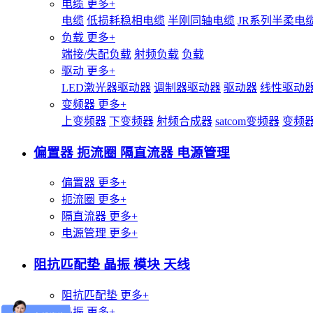
电缆
更多+
电缆
低损耗稳相电缆
半刚同轴电缆
JR系列半柔电
负载
更多+
端接/失配负载
射频负载
负载
驱动
更多+
LED激光器驱动器
调制器驱动器
驱动器
线性驱动
变频器
更多+
上变频器
下变频器
射频合成器
satcom变频器
变频
偏置器 扼流圈 隔直流器 电源管理
偏置器
更多+
扼流圈
更多+
隔直流器
更多+
电源管理
更多+
阻抗匹配垫 晶振 模块 天线
阻抗匹配垫
更多+
晶振
更多+