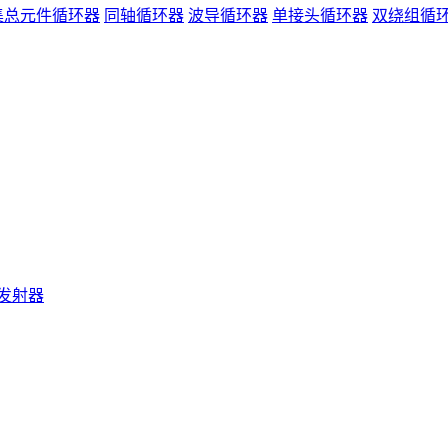
集总元件循环器
同轴循环器
波导循环器
单接头循环器
双绕组循
发射器