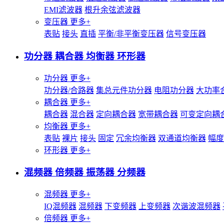
EMI滤波器
根升余弦滤波器
变压器
更多+
表贴
接头
直插
平衡/非平衡变压器
信号变压器
功分器 耦合器 均衡器 环形器
功分器
更多+
功分器/合路器
集总元件功分器
电阻功分器
大功率
耦合器
更多+
耦合器
混合器
定向耦合器
宽带耦合器
可变定向耦
均衡器
更多+
表贴
裸片
接头
固定
冗余均衡器
双通道均衡器
幅度
环形器
更多+
混频器 倍频器 振荡器 分频器
混频器
更多+
IQ混频器
混频器
下变频器
上变频器
次谐波混频器
倍频器
更多+