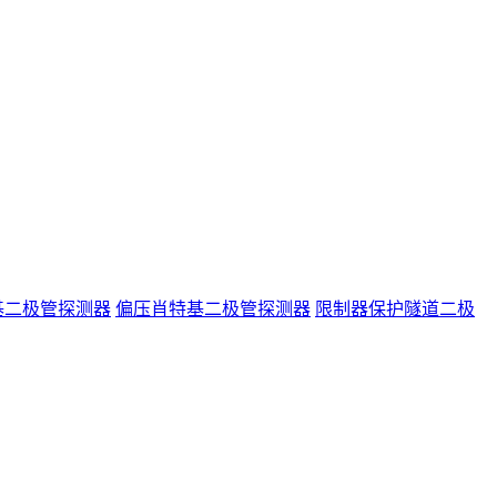
基二极管探测器
偏压肖特基二极管探测器
限制器保护隧道二极