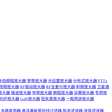
多倍频程放大器
宽带放大器
光后置放大器
分布式放大器
FTTx
视频放大器
RF驱动放大器
RF全差分放大器
射频放大器
卫星通
放大器
微波放大器
窄带放大器
跨阻放大器
运算放大器
专用放
光纤放大器
GaN放大器
低失真放大器
一般用途放大器
多路复用器
悬浮基板带状线过滤器
陷波滤波器
波导滤波器