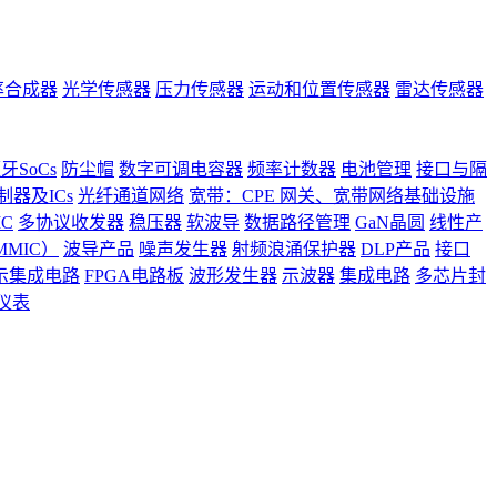
率合成器
光学传感器
压力传感器
运动和位置传感器
雷达传感器
牙SoCs
防尘帽
数字可调电容器
频率计数器
电池管理
接口与隔
器及ICs
光纤通道网络
宽带：CPE 网关、宽带网络基础设施
C
多协议收发器
稳压器
软波导
数据路径管理
GaN晶圆
线性产
MIC）
波导产品
噪声发生器
射频浪涌保护器
DLP产品
接口
示集成电路
FPGA电路板
波形发生器
示波器
集成电路
多芯片封
仪表