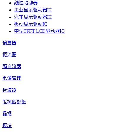
线性驱动器
工业显示驱动器IC
汽车显示驱动器IC
移动显示驱动IC
中型TFFT-LCD驱动器IC
偏置器
扼流圈
隔直流器
电源管理
检波器
阻抗匹配垫
晶振
模块