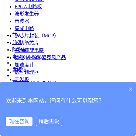
FPGA电路板
波形发生器
示波器
集成电路
首页
多芯片封装（MCP）
分类
多功能芯片
购物车
平面螺旋电感
电话
010-82888379
微硅(MEMS)麦克风产品
加速度计
发短信
信号调理器
开发板
查地图
010-82888379
模组
×
RF射频芯片
发邮件
欢迎来到本网站，请问有什么可以帮您？
台式仪表
留言
连接器
分享
现在咨询
稍后再说
连接器
我的
旋转连接器