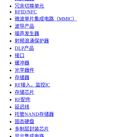
冗余切换单元
RFID/NFC
微波单片集成电路（MMIC）
波导产品
噪声发生器
射频浪涌保护器
DLP产品
接口
缓冲器
光学器件
存储器
RF接入，监控IC
存储芯片
RF配件
延迟线
托管NAND存储器
固态硬盘
多制层封装芯片
显示集成电路