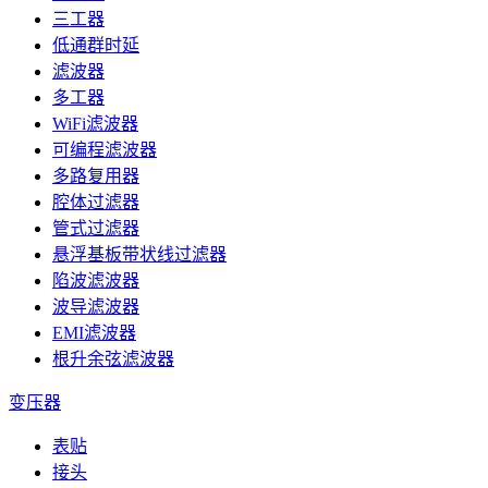
三工器
低通群时延
滤波器
多工器
WiFi滤波器
可编程滤波器
多路复用器
腔体过滤器
管式过滤器
悬浮基板带状线过滤器
陷波滤波器
波导滤波器
EMI滤波器
根升余弦滤波器
变压器
表贴
接头