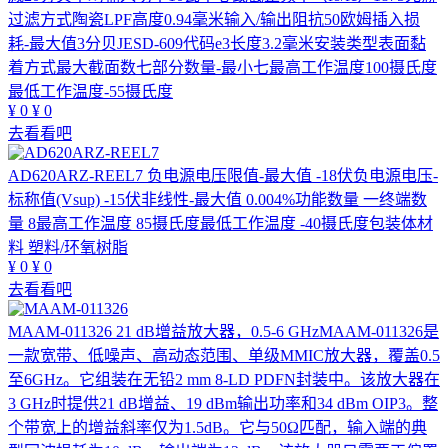
过滤方式陶瓷LPF高度0.94毫米输入/输出阻抗50欧姆插入损
耗-最大值3分贝JESD-609代码e3长度3.2毫米安装类型表面黏
着方式最大截面数七部分数量-最小七最高工作温度100摄氏度
最低工作温度-55摄氏度
¥
0
¥
0
去看看吧
AD620ARZ-REEL7
负电源电压限值-最大值 -18伏负电源电压-
标称值(Vsup) -15伏非线性-最大值 0.004%功能数量 一终端数
量 8最高工作温度 85摄氏度最低工作温度 -40摄氏度包装体材
料 塑料/环氧树脂
¥
0
¥
0
去看看吧
MAAM-011326
21 dB增益放大器，0.5-6 GHzMAAM-011326是
一款宽带、低噪声、高动态范围、单级MMIC放大器，覆盖0.5
至6GHz。它组装在无铅2 mm 8-LD PDFN封装中。该放大器在
3 GHz时提供21 dB增益、19 dBm输出功率和34 dBm OIP3。整
个带宽上的增益斜率仅为1.5dB。它与50Ω匹配，输入端的典