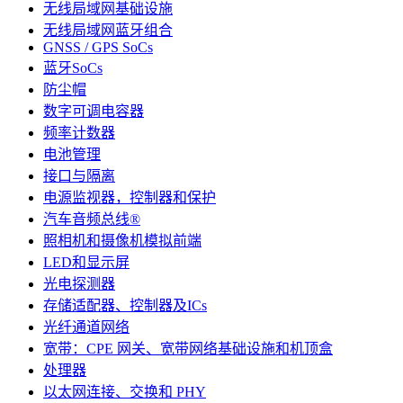
无线局域网基础设施
无线局域网蓝牙组合
GNSS / GPS SoCs
蓝牙SoCs
防尘帽
数字可调电容器
频率计数器
电池管理
接口与隔离
电源监视器，控制器和保护
汽车音频总线®
照相机和摄像机模拟前端
LED和显示屏
光电探测器
存储适配器、控制器及ICs
光纤通道网络
宽带：CPE 网关、宽带网络基础设施和机顶盒
处理器
以太网连接、交换和 PHY