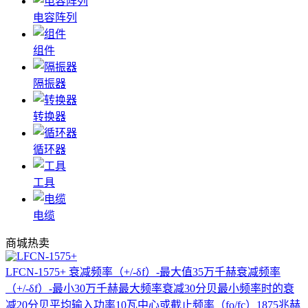
电容阵列
组件
隔振器
转换器
循环器
工具
电缆
商城热卖
LFCN-1575+
衰减频率（+/-δf）-最大值35万千赫衰减频率
（+/-δf）-最小30万千赫最大频率衰减30分贝最小频率时的衰
减20分贝平均输入功率10瓦中心或截止频率（fo/fc）1875兆赫