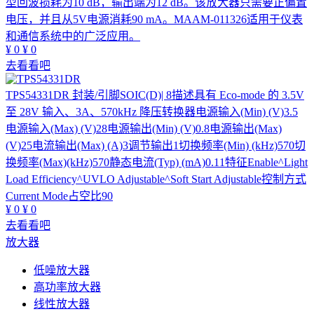
型回波损耗为10 dB，输出端为12 dB。该放大器只需要正偏置
电压，并且从5V电源消耗90 mA。MAAM-011326适用于仪表
和通信系统中的广泛应用。
¥
0
¥
0
去看看吧
TPS54331DR
封装/引脚SOIC(D)| 8描述具有 Eco-mode 的 3.5V
至 28V 输入、3A、570kHz 降压转换器电源输入(Min) (V)3.5
电源输入(Max) (V)28电源输出(Min) (V)0.8电源输出(Max)
(V)25电流输出(Max) (A)3调节输出1切换频率(Min) (kHz)570切
换频率(Max)(kHz)570静态电流(Typ) (mA)0.11特征Enable^Light
Load Efficiency^UVLO Adjustable^Soft Start Adjustable控制方式
Current Mode占空比90
¥
0
¥
0
去看看吧
放大器
低噪放大器
高功率放大器
线性放大器