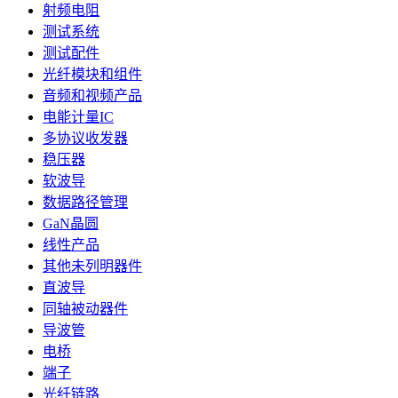
射频电阻
测试系统
测试配件
光纤模块和组件
音频和视频产品
电能计量IC
多协议收发器
稳压器
软波导
数据路径管理
GaN晶圆
线性产品
其他未列明器件
直波导
同轴被动器件
导波管
电桥
端子
光纤链路