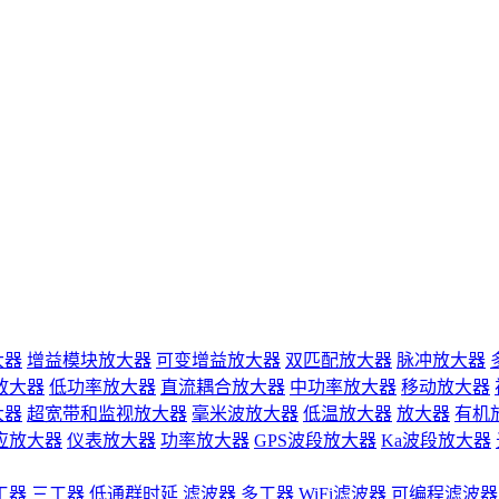
大器
增益模块放大器
可变增益放大器
双匹配放大器
脉冲放大器
放大器
低功率放大器
直流耦合放大器
中功率放大器
移动放大器
大器
超宽带和监视放大器
毫米波放大器
低温放大器
放大器
有机
应放大器
仪表放大器
功率放大器
GPS波段放大器
Ka波段放大器
工器
三工器
低通群时延
滤波器
多工器
WiFi滤波器
可编程滤波器