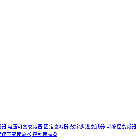
减器
电压可变衰减器
固定衰减器
数字步进衰减器
可编程衰减器
连续可变衰减器
控制衰减器