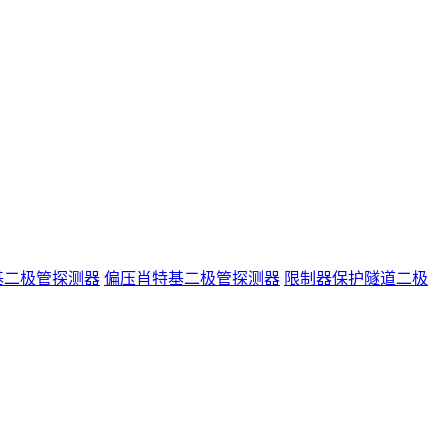
基二极管探测器
偏压肖特基二极管探测器
限制器保护隧道二极