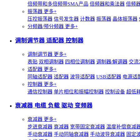
倍频带和多倍频带SMA产品
倍频器和乘法器
倍频
振荡器
更多+
压控振荡器
信号发生器
计数器
振荡器
晶体振荡器
分频器/预分频器
更多+
调制调节器 适配器 控制器
调制调节器
更多+
表贴
双相调制器
四相位调制器
调制器/解调器
交流
适配器
更多+
同轴适配器
适配器
波导适配器
USB适配器
电源适
控制器
更多+
通信控制器
单片相位和振幅控制器
控制设备
超低
衰减器 电缆 负载 驱动 变频器
衰减器
更多+
步进衰减器
衰减器
宽带固定衰减器
温度补偿衰减
手动衰减器
手动同轴衰减器
手动波导衰减器
固定