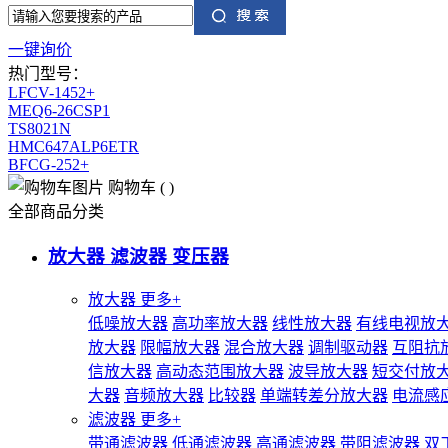
一键询价
热门型号：
LFCV-1452+
MEQ6-26CSP1
TS8021N
HMC647ALP6ETR
BFCG-252+
购物车
(
)
全部商品分类
放大器 滤波器 变压器
放大器
更多+
低噪放大器
高功率放大器
线性放大器
有线电视放
放大器
限幅放大器
混合放大器
调制驱动器
互阻抗
信放大器
高动态范围放大器
波导放大器
短交付放
大器
音频放大器
比较器
单端转差分放大器
电流感
滤波器
更多+
带通滤波器
低通滤波器
高通滤波器
带阻滤波器
双