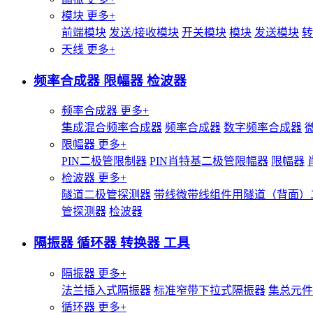
模块
更多+
前端模块
发送/接收模块
开关模块
模块
发送模块
转
天线
更多+
频率合成器 限幅器 检波器
频率合成器
更多+
集成混合频率合成器
频率合成器
数字频率合成器
限幅器
更多+
PIN二极管限制器
PIN肖特基二极管限幅器
限幅器
检波器
更多+
隧道二极管探测器
带线微带线组件用隧道（背面）
管探测器
检波器
隔振器 循环器 转换器 工具
隔振器
更多+
法兰插入式隔振器
标准窄带下拉式隔振器
集总元件
循环器
更多+