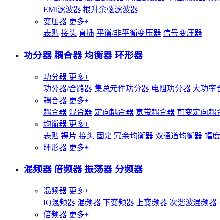
EMI滤波器
根升余弦滤波器
变压器
更多+
表贴
接头
直插
平衡/非平衡变压器
信号变压器
功分器 耦合器 均衡器 环形器
功分器
更多+
功分器/合路器
集总元件功分器
电阻功分器
大功率
耦合器
更多+
耦合器
混合器
定向耦合器
宽带耦合器
可变定向耦
均衡器
更多+
表贴
裸片
接头
固定
冗余均衡器
双通道均衡器
幅度
环形器
更多+
混频器 倍频器 振荡器 分频器
混频器
更多+
IQ混频器
混频器
下变频器
上变频器
次谐波混频器
倍频器
更多+