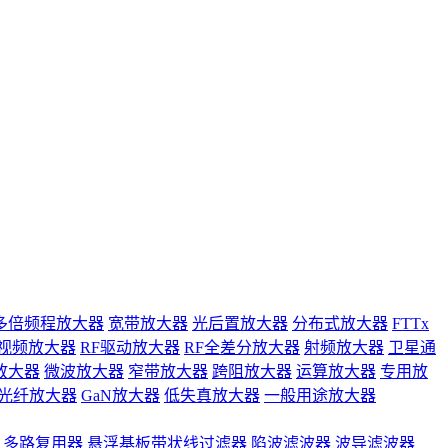
多倍频程放大器
宽带放大器
光后置放大器
分布式放大器
FTTx
视频放大器
RF驱动放大器
RF全差分放大器
射频放大器
卫星通
放大器
微波放大器
窄带放大器
跨阻放大器
运算放大器
专用放
光纤放大器
GaN放大器
低失真放大器
一般用途放大器
多路复用器
悬浮基板带状线过滤器
陷波滤波器
波导滤波器