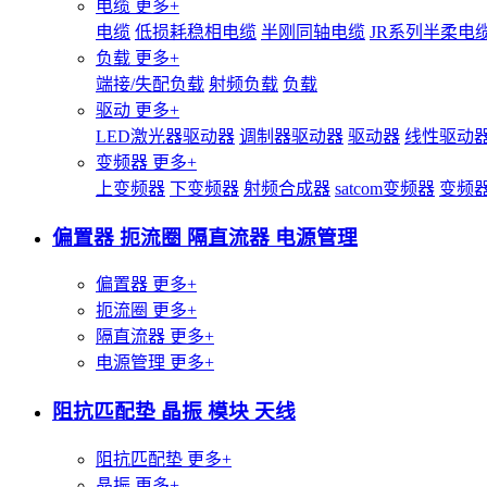
电缆
更多+
电缆
低损耗稳相电缆
半刚同轴电缆
JR系列半柔电
负载
更多+
端接/失配负载
射频负载
负载
驱动
更多+
LED激光器驱动器
调制器驱动器
驱动器
线性驱动
变频器
更多+
上变频器
下变频器
射频合成器
satcom变频器
变频
偏置器 扼流圈 隔直流器 电源管理
偏置器
更多+
扼流圈
更多+
隔直流器
更多+
电源管理
更多+
阻抗匹配垫 晶振 模块 天线
阻抗匹配垫
更多+
晶振
更多+