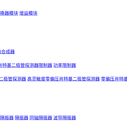
换器模块
增益模块
微合成器
肖特基二极管探测器限制器
功率限制器
二极管探测器
高灵敏度零偏压肖特基二极管探测器
零偏压肖特
隔振器
隔振器
同轴隔振器
波导隔振器