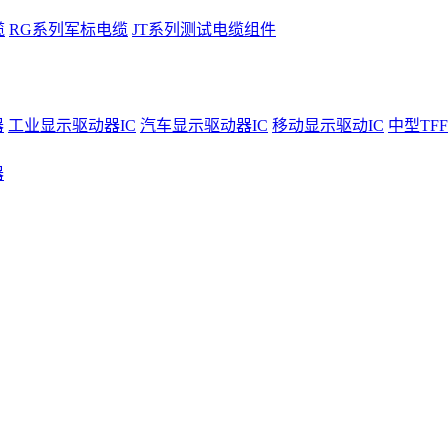
缆
RG系列军标电缆
JT系列测试电缆组件
器
工业显示驱动器IC
汽车显示驱动器IC
移动显示驱动IC
中型TFF
器