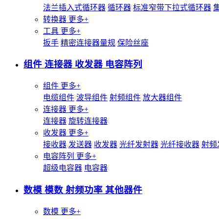
法兰插入式循环器
循环器
标准窄带下拉式循环器
转换器
更多+
工具
更多+
扳手
精密连接器量规
保险丝座
组件 连接器 收发器 电容阵列
组件
更多+
电缆组件
波导组件
射频组件
放大器组件
连接器
更多+
连接器
旋转连接器
收发器
更多+
接收器
发送器
收发器
光纤发射器
光纤接收器
射频
电容阵列
更多+
超级电容器
电容器
数模 模数 射频功率 其他器件
数模
更多+