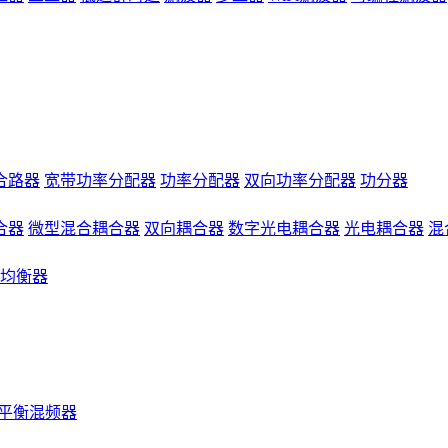
合路器
宽带功率分配器
功率分配器
双向功率分配器
功分器
合器
微型混合耦合器
双向耦合器
数字光电耦合器
光电耦合器
混
均衡器
平衡混频器