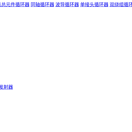
集总元件循环器
同轴循环器
波导循环器
单接头循环器
双绕组循
发射器