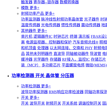
触发器
寄存器--锁存器
数模转换器
模数
更多+
射频功率产品
更多+
功率监测器
脉冲线性射频功率晶体管
光子器件
时
温度传感器
光电传感器
惯性传感器
震动传感器
地
其他器件
更多+
单片机
逻辑器件IC
时钟芯片
终端
演示板
FBAR设
离
电源监视器，控制器和保护
汽车音频总线®
照相
和机顶盒
处理器
以太网连接、交换和 PHY
射频电
品
其他未列明器件
直波导
同轴被动器件
导波管
电
缓冲器
光学器件
存储器
RF接入，监控IC
存储芯片
装（MCP）
多功能芯片
平面螺旋电感
微硅(MEM
功率检测器 开关 晶体管 分压器
功率检测器
更多+
波导功率探测器
RMS响应功率检波器
同轴功率探
开关
更多+
开关
波导开关
射频开关
开关系统
调谐控制开关
固