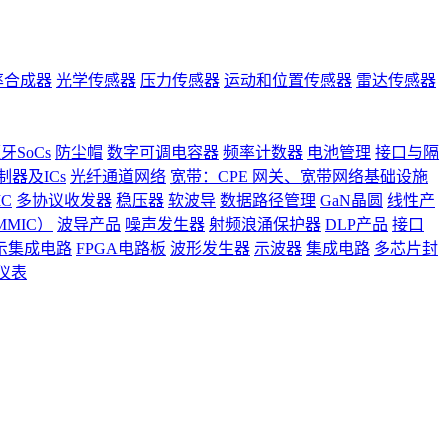
率合成器
光学传感器
压力传感器
运动和位置传感器
雷达传感器
牙SoCs
防尘帽
数字可调电容器
频率计数器
电池管理
接口与隔
器及ICs
光纤通道网络
宽带：CPE 网关、宽带网络基础设施
C
多协议收发器
稳压器
软波导
数据路径管理
GaN晶圆
线性产
MIC）
波导产品
噪声发生器
射频浪涌保护器
DLP产品
接口
示集成电路
FPGA电路板
波形发生器
示波器
集成电路
多芯片封
仪表