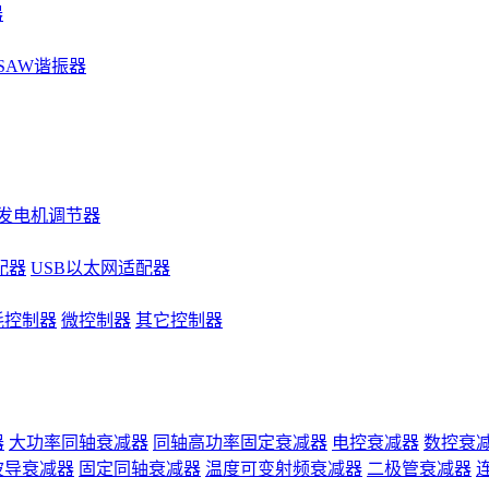
器
SAW谐振器
发电机调节器
配器
USB以太网适配器
耗控制器
微控制器
其它控制器
器
大功率同轴衰减器
同轴高功率固定衰减器
电控衰减器
数控衰
波导衰减器
固定同轴衰减器
温度可变射频衰减器
二极管衰减器