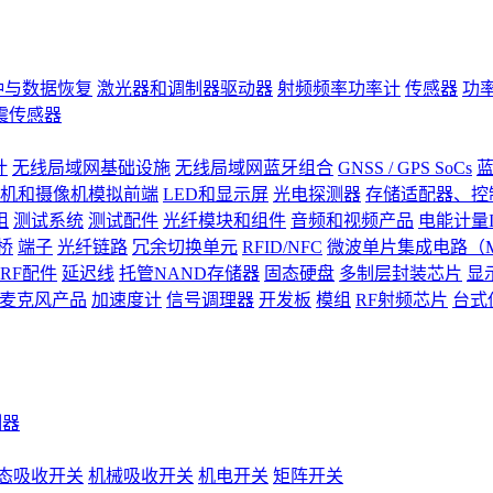
钟与数据恢复
激光器和调制器驱动器
射频频率功率计
传感器
功
震传感器
计
无线局域网基础设施
无线局域网蓝牙组合
GNSS / GPS SoCs
蓝
机和摄像机模拟前端
LED和显示屏
光电探测器
存储适配器、控制
阻
测试系统
测试配件
光纤模块和组件
音频和视频产品
电能计量I
桥
端子
光纤链路
冗余切换单元
RFID/NFC
微波单片集成电路（M
RF配件
延迟线
托管NAND存储器
固态硬盘
多制层封装芯片
显
S)麦克风产品
加速度计
信号调理器
开发板
模组
RF射频芯片
台式
测器
态吸收开关
机械吸收开关
机电开关
矩阵开关