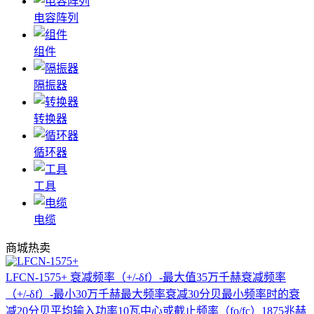
电容阵列
组件
隔振器
转换器
循环器
工具
电缆
商城热卖
LFCN-1575+
衰减频率（+/-δf）-最大值35万千赫衰减频率
（+/-δf）-最小30万千赫最大频率衰减30分贝最小频率时的衰
减20分贝平均输入功率10瓦中心或截止频率（fo/fc）1875兆赫