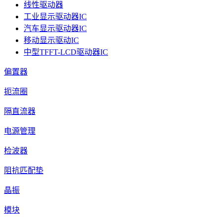
线性驱动器
工业显示驱动器IC
汽车显示驱动器IC
移动显示驱动IC
中型TFFT-LCD驱动器IC
偏置器
扼流圈
隔直流器
电源管理
检波器
阻抗匹配垫
晶振
模块