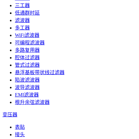
三工器
低通群时延
滤波器
多工器
WiFi滤波器
可编程滤波器
多路复用器
腔体过滤器
管式过滤器
悬浮基板带状线过滤器
陷波滤波器
波导滤波器
EMI滤波器
根升余弦滤波器
变压器
表贴
接头