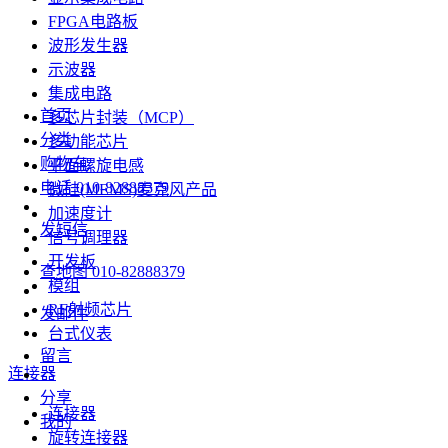
FPGA电路板
波形发生器
示波器
集成电路
首页
多芯片封装（MCP）
分类
多功能芯片
购物车
平面螺旋电感
电话
010-82888379
微硅(MEMS)麦克风产品
加速度计
发短信
信号调理器
开发板
查地图
010-82888379
模组
RF射频芯片
发邮件
台式仪表
留言
连接器
分享
连接器
我的
旋转连接器