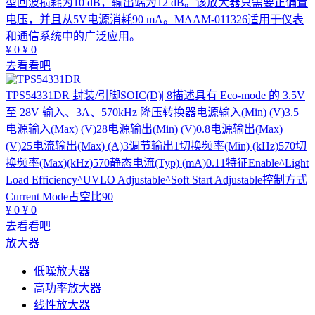
型回波损耗为10 dB，输出端为12 dB。该放大器只需要正偏置
电压，并且从5V电源消耗90 mA。MAAM-011326适用于仪表
和通信系统中的广泛应用。
¥
0
¥
0
去看看吧
TPS54331DR
封装/引脚SOIC(D)| 8描述具有 Eco-mode 的 3.5V
至 28V 输入、3A、570kHz 降压转换器电源输入(Min) (V)3.5
电源输入(Max) (V)28电源输出(Min) (V)0.8电源输出(Max)
(V)25电流输出(Max) (A)3调节输出1切换频率(Min) (kHz)570切
换频率(Max)(kHz)570静态电流(Typ) (mA)0.11特征Enable^Light
Load Efficiency^UVLO Adjustable^Soft Start Adjustable控制方式
Current Mode占空比90
¥
0
¥
0
去看看吧
放大器
低噪放大器
高功率放大器
线性放大器