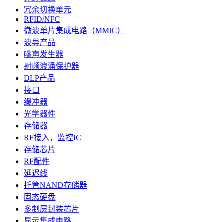
冗余切换单元
RFID/NFC
微波单片集成电路（MMIC）
波导产品
噪声发生器
射频浪涌保护器
DLP产品
接口
缓冲器
光学器件
存储器
RF接入，监控IC
存储芯片
RF配件
延迟线
托管NAND存储器
固态硬盘
多制层封装芯片
显示集成电路