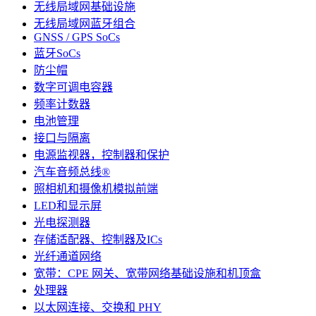
无线局域网基础设施
无线局域网蓝牙组合
GNSS / GPS SoCs
蓝牙SoCs
防尘帽
数字可调电容器
频率计数器
电池管理
接口与隔离
电源监视器，控制器和保护
汽车音频总线®
照相机和摄像机模拟前端
LED和显示屏
光电探测器
存储适配器、控制器及ICs
光纤通道网络
宽带：CPE 网关、宽带网络基础设施和机顶盒
处理器
以太网连接、交换和 PHY