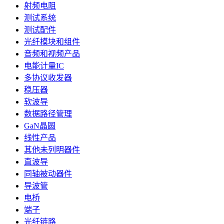
射频电阻
测试系统
测试配件
光纤模块和组件
音频和视频产品
电能计量IC
多协议收发器
稳压器
软波导
数据路径管理
GaN晶圆
线性产品
其他未列明器件
直波导
同轴被动器件
导波管
电桥
端子
光纤链路