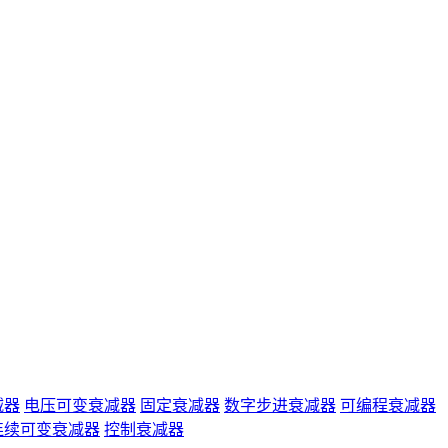
减器
电压可变衰减器
固定衰减器
数字步进衰减器
可编程衰减器
连续可变衰减器
控制衰减器