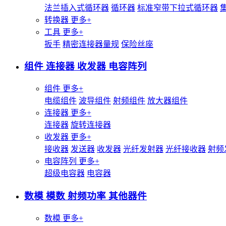
法兰插入式循环器
循环器
标准窄带下拉式循环器
转换器
更多+
工具
更多+
扳手
精密连接器量规
保险丝座
组件 连接器 收发器 电容阵列
组件
更多+
电缆组件
波导组件
射频组件
放大器组件
连接器
更多+
连接器
旋转连接器
收发器
更多+
接收器
发送器
收发器
光纤发射器
光纤接收器
射频
电容阵列
更多+
超级电容器
电容器
数模 模数 射频功率 其他器件
数模
更多+