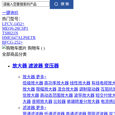
一键询价
热门型号：
LFCV-1452+
MEQ6-26CSP1
TS8021N
HMC647ALP6ETR
BFCG-252+
购物车
(
)
全部商品分类
放大器 滤波器 变压器
放大器
更多+
低噪放大器
高功率放大器
线性放大器
有线电视放
放大器
限幅放大器
混合放大器
调制驱动器
互阻抗
信放大器
高动态范围放大器
波导放大器
短交付放
大器
音频放大器
比较器
单端转差分放大器
电流感
滤波器
更多+
带通滤波器
低通滤波器
高通滤波器
带阻滤波器
双