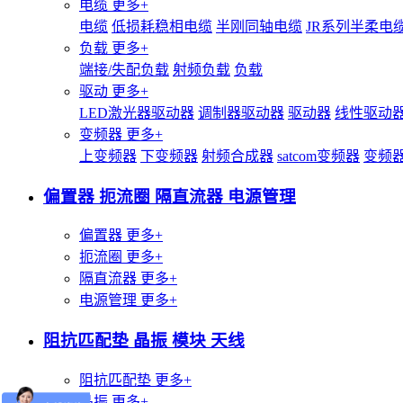
电缆
更多+
电缆
低损耗稳相电缆
半刚同轴电缆
JR系列半柔电
负载
更多+
端接/失配负载
射频负载
负载
驱动
更多+
LED激光器驱动器
调制器驱动器
驱动器
线性驱动
变频器
更多+
上变频器
下变频器
射频合成器
satcom变频器
变频
偏置器 扼流圈 隔直流器 电源管理
偏置器
更多+
扼流圈
更多+
隔直流器
更多+
电源管理
更多+
阻抗匹配垫 晶振 模块 天线
阻抗匹配垫
更多+
晶振
更多+