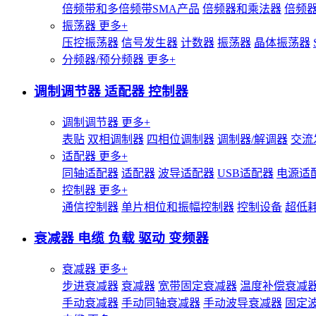
倍频带和多倍频带SMA产品
倍频器和乘法器
倍频
振荡器
更多+
压控振荡器
信号发生器
计数器
振荡器
晶体振荡器
分频器/预分频器
更多+
调制调节器 适配器 控制器
调制调节器
更多+
表贴
双相调制器
四相位调制器
调制器/解调器
交流
适配器
更多+
同轴适配器
适配器
波导适配器
USB适配器
电源适
控制器
更多+
通信控制器
单片相位和振幅控制器
控制设备
超低
衰减器 电缆 负载 驱动 变频器
衰减器
更多+
步进衰减器
衰减器
宽带固定衰减器
温度补偿衰减
手动衰减器
手动同轴衰减器
手动波导衰减器
固定