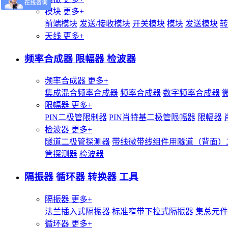
模块
更多+
前端模块
发送/接收模块
开关模块
模块
发送模块
转
天线
更多+
频率合成器 限幅器 检波器
频率合成器
更多+
集成混合频率合成器
频率合成器
数字频率合成器
限幅器
更多+
PIN二极管限制器
PIN肖特基二极管限幅器
限幅器
检波器
更多+
隧道二极管探测器
带线微带线组件用隧道（背面）
管探测器
检波器
隔振器 循环器 转换器 工具
隔振器
更多+
法兰插入式隔振器
标准窄带下拉式隔振器
集总元件
循环器
更多+