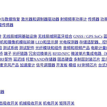
钟与数据恢复
激光器和调制器驱动器
射频频率功率计
传感器
功
震传感器
计
无线局域网基础设施
无线局域网蓝牙组合
GNSS / GPS SoCs
蓝
机和摄像机模拟前端
LED和显示屏
光电探测器
存储适配器、控制
阻
测试系统
测试配件
光纤模块和组件
音频和视频产品
电能计量I
桥
端子
光纤链路
冗余切换单元
RFID/NFC
微波单片集成电路（M
RF配件
延迟线
托管NAND存储器
固态硬盘
多制层封装芯片
显
S)麦克风产品
加速度计
信号调理器
开发板
模组
RF射频芯片
台式
测器
态吸收开关
机械吸收开关
机电开关
矩阵开关