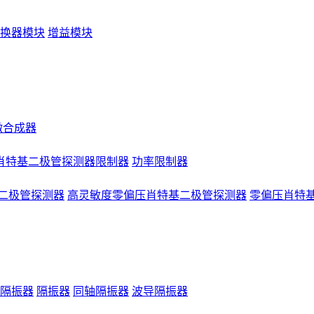
换器模块
增益模块
微合成器
肖特基二极管探测器限制器
功率限制器
二极管探测器
高灵敏度零偏压肖特基二极管探测器
零偏压肖特
隔振器
隔振器
同轴隔振器
波导隔振器