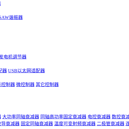
器
SAW谐振器
发电机调节器
配器
USB以太网适配器
耗控制器
微控制器
其它控制器
器
大功率同轴衰减器
同轴高功率固定衰减器
电控衰减器
数控衰
波导衰减器
固定同轴衰减器
温度可变射频衰减器
二极管衰减器