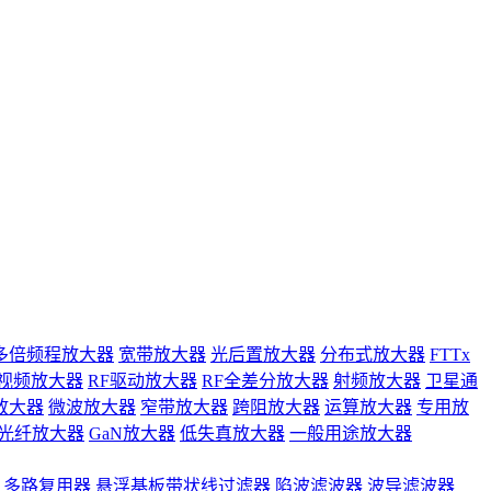
多倍频程放大器
宽带放大器
光后置放大器
分布式放大器
FTTx
视频放大器
RF驱动放大器
RF全差分放大器
射频放大器
卫星通
放大器
微波放大器
窄带放大器
跨阻放大器
运算放大器
专用放
光纤放大器
GaN放大器
低失真放大器
一般用途放大器
多路复用器
悬浮基板带状线过滤器
陷波滤波器
波导滤波器