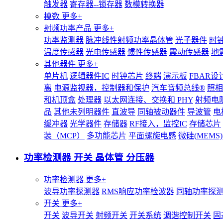
触发器
寄存器--锁存器
数模转换器
模数
更多+
射频功率产品
更多+
功率监测器
脉冲线性射频功率晶体管
光子器件
时
温度传感器
光电传感器
惯性传感器
震动传感器
地
其他器件
更多+
单片机
逻辑器件IC
时钟芯片
终端
演示板
FBAR设
离
电源监视器，控制器和保护
汽车音频总线®
照相
和机顶盒
处理器
以太网连接、交换和 PHY
射频电
品
其他未列明器件
直波导
同轴被动器件
导波管
电
缓冲器
光学器件
存储器
RF接入，监控IC
存储芯片
装（MCP）
多功能芯片
平面螺旋电感
微硅(MEM
功率检测器 开关 晶体管 分压器
功率检测器
更多+
波导功率探测器
RMS响应功率检波器
同轴功率探
开关
更多+
开关
波导开关
射频开关
开关系统
调谐控制开关
固