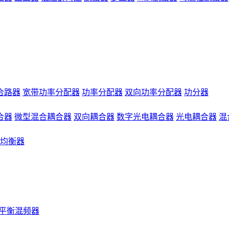
合路器
宽带功率分配器
功率分配器
双向功率分配器
功分器
合器
微型混合耦合器
双向耦合器
数字光电耦合器
光电耦合器
混
均衡器
平衡混频器