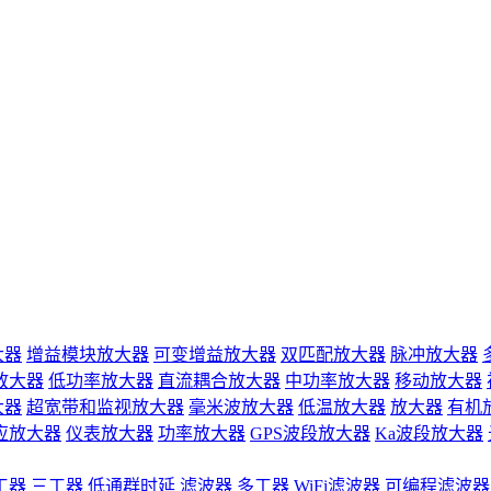
大器
增益模块放大器
可变增益放大器
双匹配放大器
脉冲放大器
放大器
低功率放大器
直流耦合放大器
中功率放大器
移动放大器
大器
超宽带和监视放大器
毫米波放大器
低温放大器
放大器
有机
应放大器
仪表放大器
功率放大器
GPS波段放大器
Ka波段放大器
工器
三工器
低通群时延
滤波器
多工器
WiFi滤波器
可编程滤波器