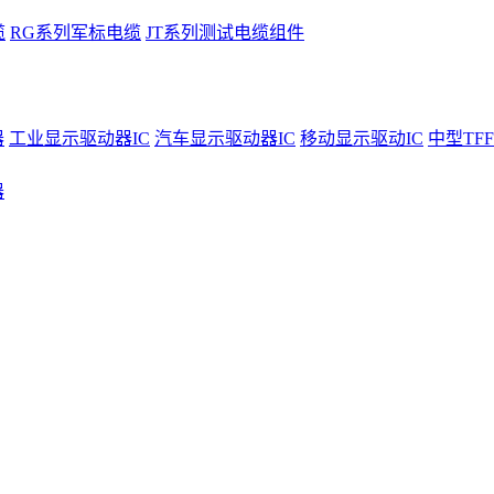
缆
RG系列军标电缆
JT系列测试电缆组件
器
工业显示驱动器IC
汽车显示驱动器IC
移动显示驱动IC
中型TFF
器