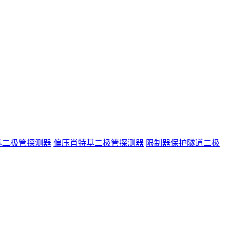
基二极管探测器
偏压肖特基二极管探测器
限制器保护隧道二极