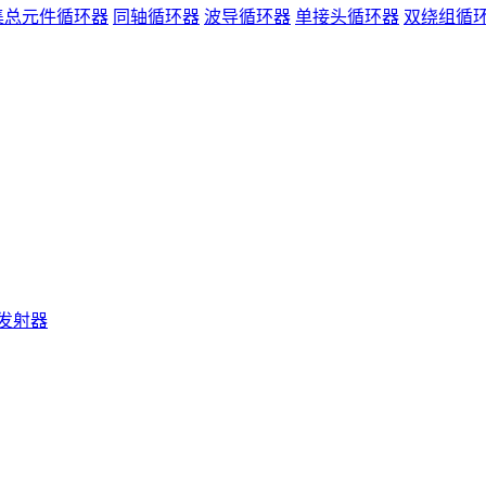
集总元件循环器
同轴循环器
波导循环器
单接头循环器
双绕组循
发射器