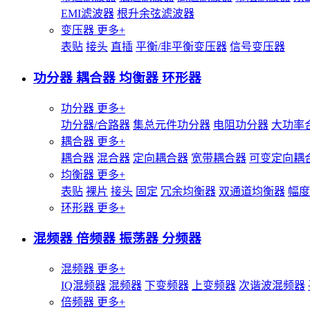
EMI滤波器
根升余弦滤波器
变压器
更多+
表贴
接头
直插
平衡/非平衡变压器
信号变压器
功分器 耦合器 均衡器 环形器
功分器
更多+
功分器/合路器
集总元件功分器
电阻功分器
大功率
耦合器
更多+
耦合器
混合器
定向耦合器
宽带耦合器
可变定向耦
均衡器
更多+
表贴
裸片
接头
固定
冗余均衡器
双通道均衡器
幅度
环形器
更多+
混频器 倍频器 振荡器 分频器
混频器
更多+
IQ混频器
混频器
下变频器
上变频器
次谐波混频器
倍频器
更多+