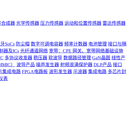
率合成器
光学传感器
压力传感器
运动和位置传感器
雷达传感器
牙SoCs
防尘帽
数字可调电容器
频率计数器
电池管理
接口与隔
器及ICs
光纤通道网络
宽带：CPE 网关、宽带网络基础设施
C
多协议收发器
稳压器
软波导
数据路径管理
GaN晶圆
线性产
MIC）
波导产品
噪声发生器
射频浪涌保护器
DLP产品
接口
示集成电路
FPGA电路板
波形发生器
示波器
集成电路
多芯片封
仪表