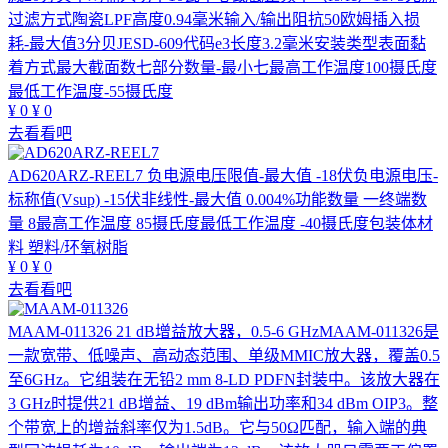
过滤方式陶瓷LPF高度0.94毫米输入/输出阻抗50欧姆插入损
耗-最大值3分贝JESD-609代码e3长度3.2毫米安装类型表面黏
着方式最大截面数七部分数量-最小七最高工作温度100摄氏度
最低工作温度-55摄氏度
¥
0
¥
0
去看看吧
AD620ARZ-REEL7
负电源电压限值-最大值 -18伏负电源电压-
标称值(Vsup) -15伏非线性-最大值 0.004%功能数量 一终端数
量 8最高工作温度 85摄氏度最低工作温度 -40摄氏度包装体材
料 塑料/环氧树脂
¥
0
¥
0
去看看吧
MAAM-011326
21 dB增益放大器，0.5-6 GHzMAAM-011326是
一款宽带、低噪声、高动态范围、单级MMIC放大器，覆盖0.5
至6GHz。它组装在无铅2 mm 8-LD PDFN封装中。该放大器在
3 GHz时提供21 dB增益、19 dBm输出功率和34 dBm OIP3。整
个带宽上的增益斜率仅为1.5dB。它与50Ω匹配，输入端的典