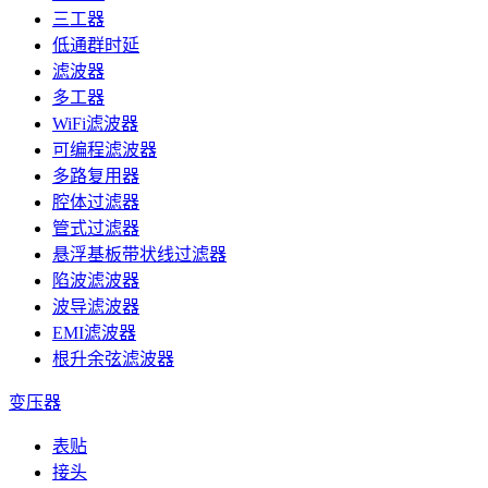
三工器
低通群时延
滤波器
多工器
WiFi滤波器
可编程滤波器
多路复用器
腔体过滤器
管式过滤器
悬浮基板带状线过滤器
陷波滤波器
波导滤波器
EMI滤波器
根升余弦滤波器
变压器
表贴
接头