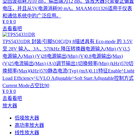
型回波损耗为10 dB，输出端为12 dB。该放大器只需要正偏置
电压，并且从5V电源消耗90 mA。MAAM-011326适用于仪表
和通信系统中的广泛应用。
¥
0
¥
0
去看看吧
TPS54331DR
封装/引脚SOIC(D)| 8描述具有 Eco-mode 的 3.5V
至 28V 输入、3A、570kHz 降压转换器电源输入(Min) (V)3.5
电源输入(Max) (V)28电源输出(Min) (V)0.8电源输出(Max)
(V)25电流输出(Max) (A)3调节输出1切换频率(Min) (kHz)570切
换频率(Max)(kHz)570静态电流(Typ) (mA)0.11特征Enable^Light
Load Efficiency^UVLO Adjustable^Soft Start Adjustable控制方式
Current Mode占空比90
¥
0
¥
0
去看看吧
放大器
低噪放大器
高功率放大器
线性放大器