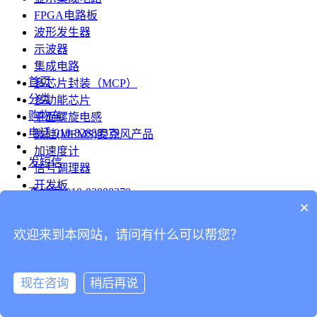
FPGA电路板
波形发生器
示波器
集成电路
首页
多芯片封装（MCP）
分类
多功能芯片
购物车
平面螺旋电感
电话
010-82888379
微硅(MEMS)麦克风产品
加速度计
发短信
信号调理器
开发板
查地图
010-82888379
模组
×
RF射频芯片
发邮件
欢迎来到本网站，请问有什么可以帮您？
台式仪表
留言
连接器
分享
现在咨询
稍后再说
连接器
我的
旋转连接器