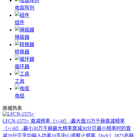
电容阵列
组件
隔振器
转换器
循环器
工具
电缆
商城热卖
LFCN-1575+
衰减频率（+/-δf）-最大值35万千赫衰减频率
（+/-δf）-最小30万千赫最大频率衰减30分贝最小频率时的衰
减20分贝平均输入功率10瓦中心或截止频率（fo/fc）1875兆赫