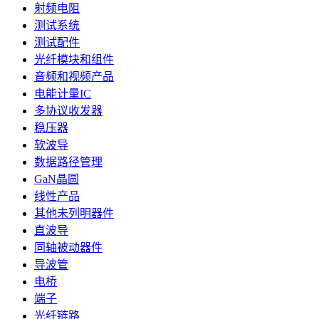
射频电阻
测试系统
测试配件
光纤模块和组件
音频和视频产品
电能计量IC
多协议收发器
稳压器
软波导
数据路径管理
GaN晶圆
线性产品
其他未列明器件
直波导
同轴被动器件
导波管
电桥
端子
光纤链路