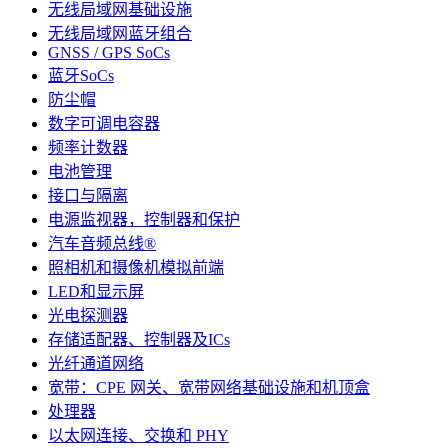
无线局域网基础设施
无线局域网蓝牙组合
GNSS / GPS SoCs
蓝牙SoCs
防尘帽
数字可调电容器
频率计数器
电池管理
接口与隔离
电源监视器，控制器和保护
汽车音频总线®
照相机和摄像机模拟前端
LED和显示屏
光电探测器
存储适配器、控制器及ICs
光纤通道网络
宽带：CPE 网关、宽带网络基础设施和机顶盒
处理器
以太网连接、交换和 PHY