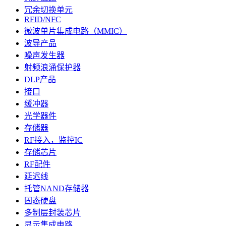
冗余切换单元
RFID/NFC
微波单片集成电路（MMIC）
波导产品
噪声发生器
射频浪涌保护器
DLP产品
接口
缓冲器
光学器件
存储器
RF接入，监控IC
存储芯片
RF配件
延迟线
托管NAND存储器
固态硬盘
多制层封装芯片
显示集成电路