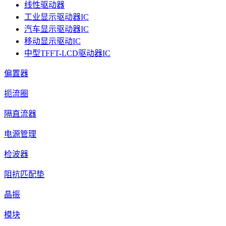
线性驱动器
工业显示驱动器IC
汽车显示驱动器IC
移动显示驱动IC
中型TFFT-LCD驱动器IC
偏置器
扼流圈
隔直流器
电源管理
检波器
阻抗匹配垫
晶振
模块