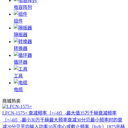
电容阵列
组件
隔振器
转换器
循环器
工具
电缆
商城热卖
LFCN-1575+
衰减频率（+/-δf）-最大值35万千赫衰减频率
（+/-δf）-最小30万千赫最大频率衰减30分贝最小频率时的衰
减20分贝平均输入功率10瓦中心或截止频率（fo/fc）1875兆赫