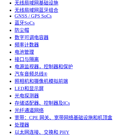
无线局域网基础设施
无线局域网蓝牙组合
GNSS / GPS SoCs
蓝牙SoCs
防尘帽
数字可调电容器
频率计数器
电池管理
接口与隔离
电源监视器，控制器和保护
汽车音频总线®
照相机和摄像机模拟前端
LED和显示屏
光电探测器
存储适配器、控制器及ICs
光纤通道网络
宽带：CPE 网关、宽带网络基础设施和机顶盒
处理器
以太网连接、交换和 PHY