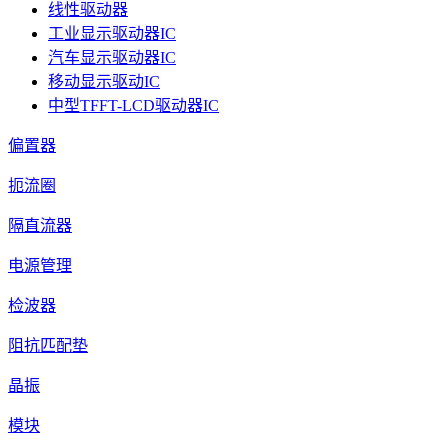
线性驱动器
工业显示驱动器IC
汽车显示驱动器IC
移动显示驱动IC
中型TFFT-LCD驱动器IC
偏置器
扼流圈
隔直流器
电源管理
检波器
阻抗匹配垫
晶振
模块