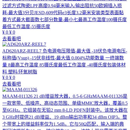
过滤方式陶瓷LPF高度0.94毫米输入/输出阻抗50欧姆插入损
耗-最大值3分贝JESD-609代码e3长度3.2毫米安装类型表面黏
着方式最大截面数七部分数量-最小七最高工作温度100摄氏度
最低工作温度-55摄氏度
¥
0
¥
0
去看看吧
AD620ARZ-REEL7
负电源电压限值-最大值 -18伏负电源电压-
标称值(Vsup) -15伏非线性-最大值 0.004%功能数量 一终端数
量 8最高工作温度 85摄氏度最低工作温度 -40摄氏度包装体材
料 塑料/环氧树脂
¥
0
¥
0
去看看吧
MAAM-011326
21 dB增益放大器，0.5-6 GHzMAAM-011326是
一款宽带、低噪声、高动态范围、单级MMIC放大器，覆盖0.5
至6GHz。它组装在无铅2 mm 8-LD PDFN封装中。该放大器在
3 GHz时提供21 dB增益、19 dBm输出功率和34 dBm OIP3。整
个带宽上的增益斜率仅为1.5dB。它与50Ω匹配，输入端的典