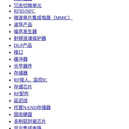
冗余切换单元
RFID/NFC
微波单片集成电路（MMIC）
波导产品
噪声发生器
射频浪涌保护器
DLP产品
接口
缓冲器
光学器件
存储器
RF接入，监控IC
存储芯片
RF配件
延迟线
托管NAND存储器
固态硬盘
多制层封装芯片
显示集成电路