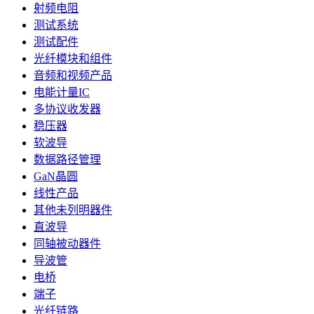
射频电阻
测试系统
测试配件
光纤模块和组件
音频和视频产品
电能计量IC
多协议收发器
稳压器
软波导
数据路径管理
GaN晶圆
线性产品
其他未列明器件
直波导
同轴被动器件
导波管
电桥
端子
光纤链路