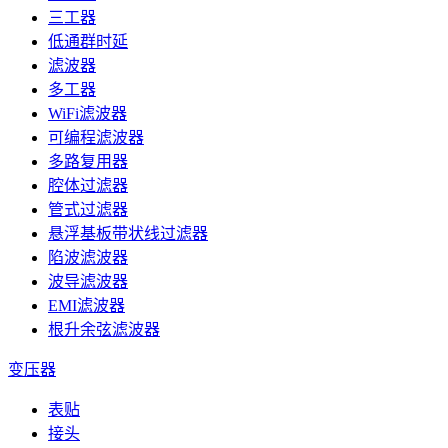
三工器
低通群时延
滤波器
多工器
WiFi滤波器
可编程滤波器
多路复用器
腔体过滤器
管式过滤器
悬浮基板带状线过滤器
陷波滤波器
波导滤波器
EMI滤波器
根升余弦滤波器
变压器
表贴
接头