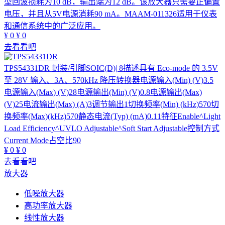
型回波损耗为10 dB，输出端为12 dB。该放大器只需要正偏置
电压，并且从5V电源消耗90 mA。MAAM-011326适用于仪表
和通信系统中的广泛应用。
¥
0
¥
0
去看看吧
TPS54331DR
封装/引脚SOIC(D)| 8描述具有 Eco-mode 的 3.5V
至 28V 输入、3A、570kHz 降压转换器电源输入(Min) (V)3.5
电源输入(Max) (V)28电源输出(Min) (V)0.8电源输出(Max)
(V)25电流输出(Max) (A)3调节输出1切换频率(Min) (kHz)570切
换频率(Max)(kHz)570静态电流(Typ) (mA)0.11特征Enable^Light
Load Efficiency^UVLO Adjustable^Soft Start Adjustable控制方式
Current Mode占空比90
¥
0
¥
0
去看看吧
放大器
低噪放大器
高功率放大器
线性放大器