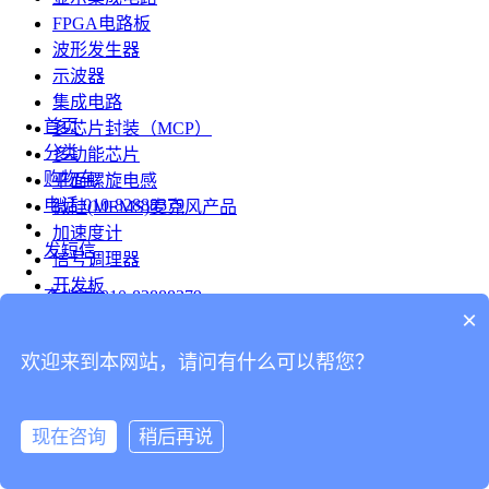
FPGA电路板
波形发生器
示波器
集成电路
首页
多芯片封装（MCP）
分类
多功能芯片
购物车
平面螺旋电感
电话
010-82888379
微硅(MEMS)麦克风产品
加速度计
发短信
信号调理器
开发板
查地图
010-82888379
模组
×
RF射频芯片
发邮件
欢迎来到本网站，请问有什么可以帮您？
台式仪表
留言
连接器
分享
现在咨询
稍后再说
连接器
我的
旋转连接器