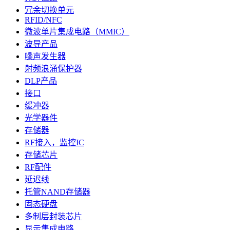
冗余切换单元
RFID/NFC
微波单片集成电路（MMIC）
波导产品
噪声发生器
射频浪涌保护器
DLP产品
接口
缓冲器
光学器件
存储器
RF接入，监控IC
存储芯片
RF配件
延迟线
托管NAND存储器
固态硬盘
多制层封装芯片
显示集成电路