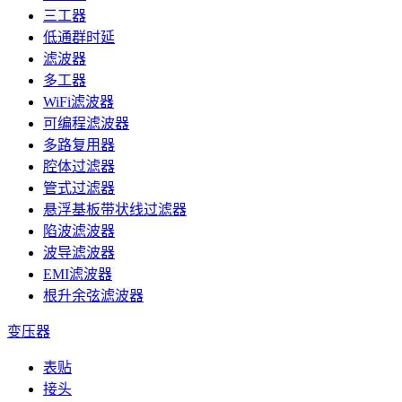
三工器
低通群时延
滤波器
多工器
WiFi滤波器
可编程滤波器
多路复用器
腔体过滤器
管式过滤器
悬浮基板带状线过滤器
陷波滤波器
波导滤波器
EMI滤波器
根升余弦滤波器
变压器
表贴
接头