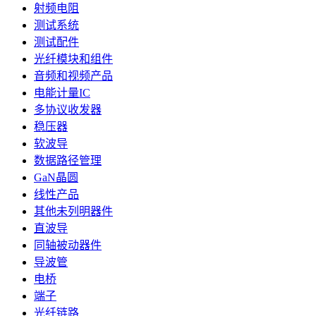
射频电阻
测试系统
测试配件
光纤模块和组件
音频和视频产品
电能计量IC
多协议收发器
稳压器
软波导
数据路径管理
GaN晶圆
线性产品
其他未列明器件
直波导
同轴被动器件
导波管
电桥
端子
光纤链路