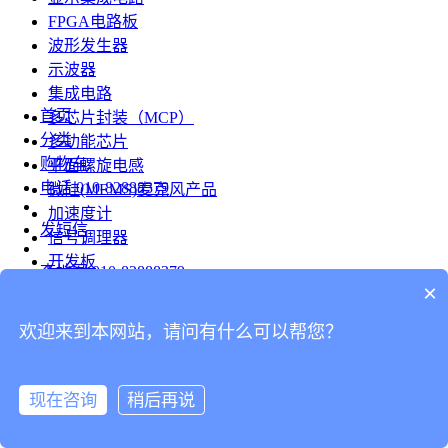
FPGA电路板
波形发生器
示波器
集成电路
首页
多芯片封装（MCP）
分类
多功能芯片
购物车
平面螺旋电感
电话
010-82888379
微硅(MEMS)麦克风产品
加速度计
发短信
信号调理器
开发板
查地图
010-82888379
模组
×
RF射频芯片
发邮件
欢迎来到本网站，请问有什么可以帮您？
台式仪表
留言
连接器
分享
现在咨询
稍后再说
连接器
我的
旋转连接器