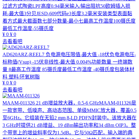
过滤方式陶瓷LPF高度0.94毫米输入/输出阻抗50欧姆插入损
耗-最大值3分贝JESD-609代码e3长度3.2毫米安装类型表面黏
着方式最大截面数七部分数量-最小七最高工作温度100摄氏度
最低工作温度-55摄氏度
¥
0
¥
0
去看看吧
AD620ARZ-REEL7
负电源电压限值-最大值 -18伏负电源电压-
标称值(Vsup) -15伏非线性-最大值 0.004%功能数量 一终端数
量 8最高工作温度 85摄氏度最低工作温度 -40摄氏度包装体材
料 塑料/环氧树脂
¥
0
¥
0
去看看吧
MAAM-011326
21 dB增益放大器，0.5-6 GHzMAAM-011326是
一款宽带、低噪声、高动态范围、单级MMIC放大器，覆盖0.5
至6GHz。它组装在无铅2 mm 8-LD PDFN封装中。该放大器在
3 GHz时提供21 dB增益、19 dBm输出功率和34 dBm OIP3。整
个带宽上的增益斜率仅为1.5dB。它与50Ω匹配，输入端的典