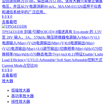
型回波损耗为10 dB，输出端为12 dB。该放大器只需要正偏置
电压，并且从5V电源消耗90 mA。MAAM-011326适用于仪表
和通信系统中的广泛应用。
¥
0
¥
0
去看看吧
TPS54331DR
封装/引脚SOIC(D)| 8描述具有 Eco-mode 的 3.5V
至 28V 输入、3A、570kHz 降压转换器电源输入(Min) (V)3.5
电源输入(Max) (V)28电源输出(Min) (V)0.8电源输出(Max)
(V)25电流输出(Max) (A)3调节输出1切换频率(Min) (kHz)570切
换频率(Max)(kHz)570静态电流(Typ) (mA)0.11特征Enable^Light
Load Efficiency^UVLO Adjustable^Soft Start Adjustable控制方式
Current Mode占空比90
¥
0
¥
0
去看看吧
放大器
低噪放大器
高功率放大器
线性放大器