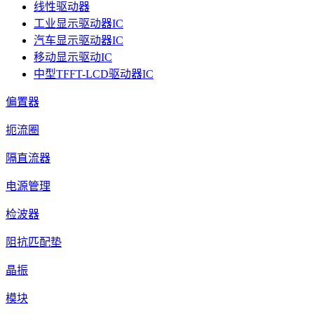
线性驱动器
工业显示驱动器IC
汽车显示驱动器IC
移动显示驱动IC
中型TFFT-LCD驱动器IC
偏置器
扼流圈
隔直流器
电源管理
检波器
阻抗匹配垫
晶振
模块