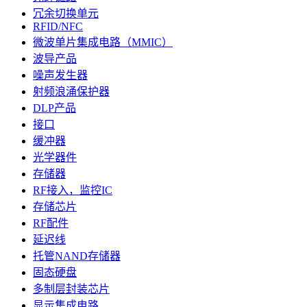
冗余切换单元
RFID/NFC
微波单片集成电路（MMIC）
波导产品
噪声发生器
射频浪涌保护器
DLP产品
接口
缓冲器
光学器件
存储器
RF接入，监控IC
存储芯片
RF配件
延迟线
托管NAND存储器
固态硬盘
多制层封装芯片
显示集成电路