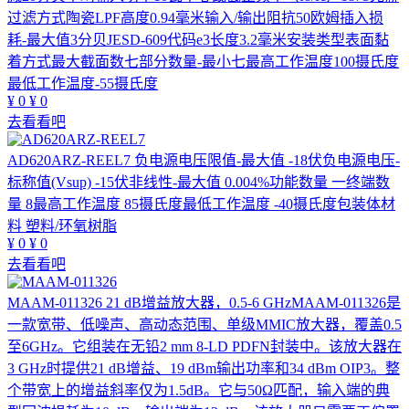
过滤方式陶瓷LPF高度0.94毫米输入/输出阻抗50欧姆插入损
耗-最大值3分贝JESD-609代码e3长度3.2毫米安装类型表面黏
着方式最大截面数七部分数量-最小七最高工作温度100摄氏度
最低工作温度-55摄氏度
¥
0
¥
0
去看看吧
AD620ARZ-REEL7
负电源电压限值-最大值 -18伏负电源电压-
标称值(Vsup) -15伏非线性-最大值 0.004%功能数量 一终端数
量 8最高工作温度 85摄氏度最低工作温度 -40摄氏度包装体材
料 塑料/环氧树脂
¥
0
¥
0
去看看吧
MAAM-011326
21 dB增益放大器，0.5-6 GHzMAAM-011326是
一款宽带、低噪声、高动态范围、单级MMIC放大器，覆盖0.5
至6GHz。它组装在无铅2 mm 8-LD PDFN封装中。该放大器在
3 GHz时提供21 dB增益、19 dBm输出功率和34 dBm OIP3。整
个带宽上的增益斜率仅为1.5dB。它与50Ω匹配，输入端的典