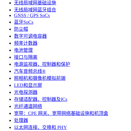
无线局域网基础设施
无线局域网蓝牙组合
GNSS / GPS SoCs
蓝牙SoCs
防尘帽
数字可调电容器
频率计数器
电池管理
接口与隔离
电源监视器，控制器和保护
汽车音频总线®
照相机和摄像机模拟前端
LED和显示屏
光电探测器
存储适配器、控制器及ICs
光纤通道网络
宽带：CPE 网关、宽带网络基础设施和机顶盒
处理器
以太网连接、交换和 PHY