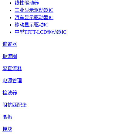
线性驱动器
工业显示驱动器IC
汽车显示驱动器IC
移动显示驱动IC
中型TFFT-LCD驱动器IC
偏置器
扼流圈
隔直流器
电源管理
检波器
阻抗匹配垫
晶振
模块