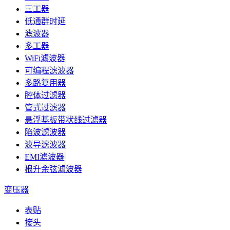
三工器
低通群时延
滤波器
多工器
WiFi滤波器
可编程滤波器
多路复用器
腔体过滤器
管式过滤器
悬浮基板带状线过滤器
陷波滤波器
波导滤波器
EMI滤波器
根升余弦滤波器
变压器
表贴
接头