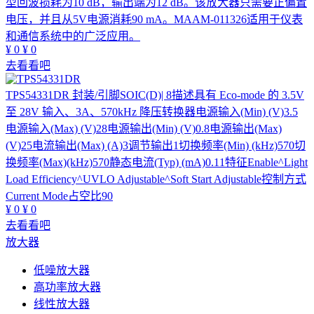
型回波损耗为10 dB，输出端为12 dB。该放大器只需要正偏置
电压，并且从5V电源消耗90 mA。MAAM-011326适用于仪表
和通信系统中的广泛应用。
¥
0
¥
0
去看看吧
TPS54331DR
封装/引脚SOIC(D)| 8描述具有 Eco-mode 的 3.5V
至 28V 输入、3A、570kHz 降压转换器电源输入(Min) (V)3.5
电源输入(Max) (V)28电源输出(Min) (V)0.8电源输出(Max)
(V)25电流输出(Max) (A)3调节输出1切换频率(Min) (kHz)570切
换频率(Max)(kHz)570静态电流(Typ) (mA)0.11特征Enable^Light
Load Efficiency^UVLO Adjustable^Soft Start Adjustable控制方式
Current Mode占空比90
¥
0
¥
0
去看看吧
放大器
低噪放大器
高功率放大器
线性放大器