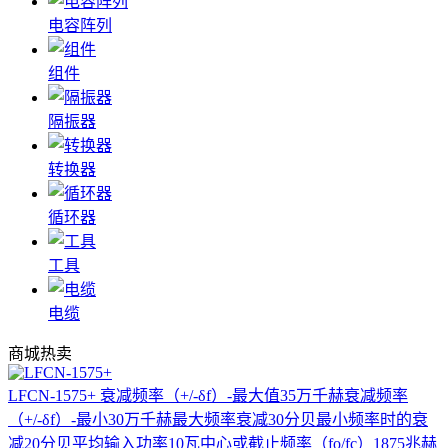
电容阵列
组件
隔振器
转换器
循环器
工具
电缆
商城热卖
LFCN-1575+
衰减频率（+/-δf）-最大值35万千赫衰减频率
（+/-δf）-最小30万千赫最大频率衰减30分贝最小频率时的衰
减20分贝平均输入功率10瓦中心或截止频率（fo/fc）1875兆赫