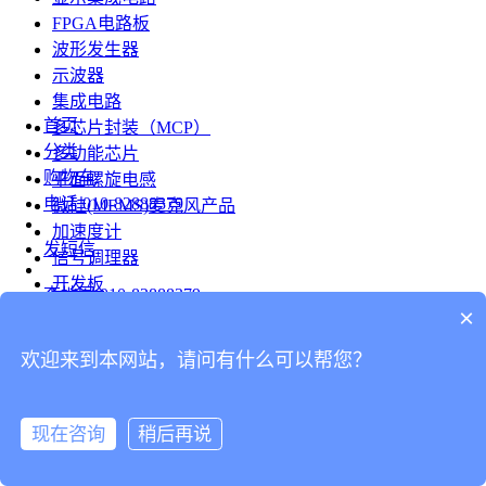
FPGA电路板
波形发生器
示波器
集成电路
首页
多芯片封装（MCP）
分类
多功能芯片
购物车
平面螺旋电感
电话
010-82888379
微硅(MEMS)麦克风产品
加速度计
发短信
信号调理器
开发板
查地图
010-82888379
模组
×
RF射频芯片
发邮件
欢迎来到本网站，请问有什么可以帮您？
台式仪表
留言
连接器
分享
现在咨询
稍后再说
连接器
我的
旋转连接器