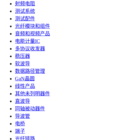
射频电阻
测试系统
测试配件
光纤模块和组件
音频和视频产品
电能计量IC
多协议收发器
稳压器
软波导
数据路径管理
GaN晶圆
线性产品
其他未列明器件
直波导
同轴被动器件
导波管
电桥
端子
光纤链路