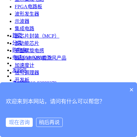
FPGA电路板
波形发生器
示波器
集成电路
首页
多芯片封装（MCP）
分类
多功能芯片
购物车
平面螺旋电感
电话
010-82888379
微硅(MEMS)麦克风产品
加速度计
发短信
信号调理器
开发板
查地图
010-82888379
模组
×
RF射频芯片
发邮件
欢迎来到本网站，请问有什么可以帮您？
台式仪表
留言
连接器
分享
现在咨询
稍后再说
连接器
我的
旋转连接器