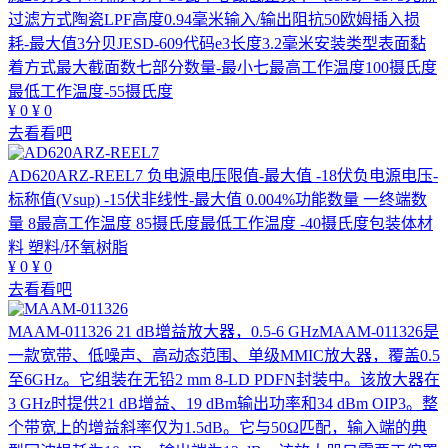
过滤方式陶瓷LPF高度0.94毫米输入/输出阻抗50欧姆插入损
耗-最大值3分贝JESD-609代码e3长度3.2毫米安装类型表面黏
着方式最大截面数七部分数量-最小七最高工作温度100摄氏度
最低工作温度-55摄氏度
¥
0
¥
0
去看看吧
AD620ARZ-REEL7
负电源电压限值-最大值 -18伏负电源电压-
标称值(Vsup) -15伏非线性-最大值 0.004%功能数量 一终端数
量 8最高工作温度 85摄氏度最低工作温度 -40摄氏度包装体材
料 塑料/环氧树脂
¥
0
¥
0
去看看吧
MAAM-011326
21 dB增益放大器，0.5-6 GHzMAAM-011326是
一款宽带、低噪声、高动态范围、单级MMIC放大器，覆盖0.5
至6GHz。它组装在无铅2 mm 8-LD PDFN封装中。该放大器在
3 GHz时提供21 dB增益、19 dBm输出功率和34 dBm OIP3。整
个带宽上的增益斜率仅为1.5dB。它与50Ω匹配，输入端的典