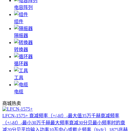
电容阵列
组件
隔振器
转换器
循环器
工具
电缆
商城热卖
LFCN-1575+
衰减频率（+/-δf）-最大值35万千赫衰减频率
（+/-δf）-最小30万千赫最大频率衰减30分贝最小频率时的衰
减20分贝平均输入功率10瓦中心或截止频率（fo/fc）1875兆赫