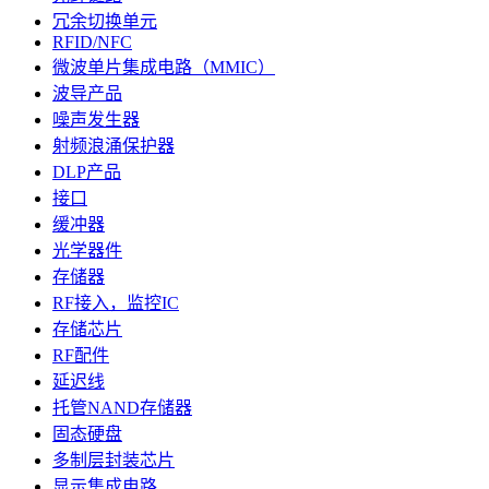
冗余切换单元
RFID/NFC
微波单片集成电路（MMIC）
波导产品
噪声发生器
射频浪涌保护器
DLP产品
接口
缓冲器
光学器件
存储器
RF接入，监控IC
存储芯片
RF配件
延迟线
托管NAND存储器
固态硬盘
多制层封装芯片
显示集成电路