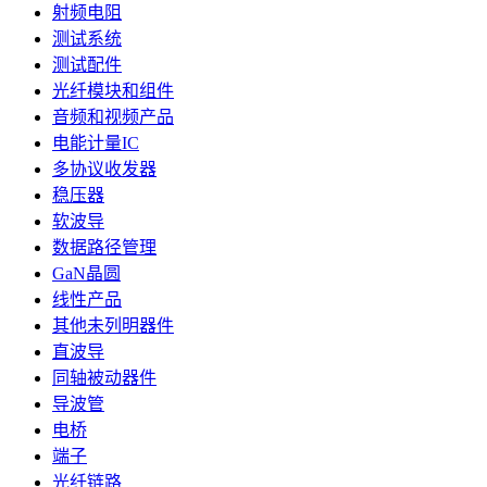
射频电阻
测试系统
测试配件
光纤模块和组件
音频和视频产品
电能计量IC
多协议收发器
稳压器
软波导
数据路径管理
GaN晶圆
线性产品
其他未列明器件
直波导
同轴被动器件
导波管
电桥
端子
光纤链路