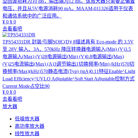
型回波损耗为10 dB，输出端为12 dB。该放大器只需要正偏置
电压，并且从5V电源消耗90 mA。MAAM-011326适用于仪表
和通信系统中的广泛应用。
¥
0
¥
0
去看看吧
TPS54331DR
封装/引脚SOIC(D)| 8描述具有 Eco-mode 的 3.5V
至 28V 输入、3A、570kHz 降压转换器电源输入(Min) (V)3.5
电源输入(Max) (V)28电源输出(Min) (V)0.8电源输出(Max)
(V)25电流输出(Max) (A)3调节输出1切换频率(Min) (kHz)570切
换频率(Max)(kHz)570静态电流(Typ) (mA)0.11特征Enable^Light
Load Efficiency^UVLO Adjustable^Soft Start Adjustable控制方式
Current Mode占空比90
¥
0
¥
0
去看看吧
放大器
低噪放大器
高功率放大器
线性放大器