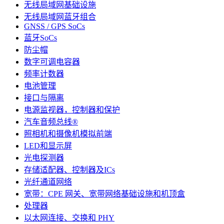
无线局域网基础设施
无线局域网蓝牙组合
GNSS / GPS SoCs
蓝牙SoCs
防尘帽
数字可调电容器
频率计数器
电池管理
接口与隔离
电源监视器，控制器和保护
汽车音频总线®
照相机和摄像机模拟前端
LED和显示屏
光电探测器
存储适配器、控制器及ICs
光纤通道网络
宽带：CPE 网关、宽带网络基础设施和机顶盒
处理器
以太网连接、交换和 PHY