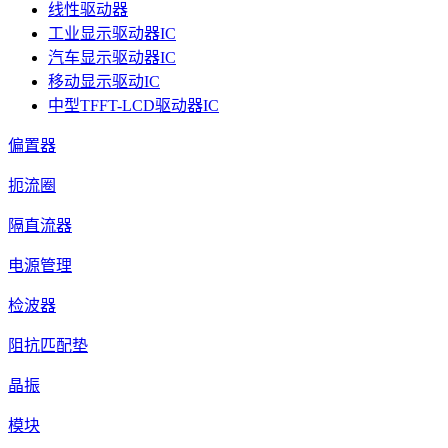
线性驱动器
工业显示驱动器IC
汽车显示驱动器IC
移动显示驱动IC
中型TFFT-LCD驱动器IC
偏置器
扼流圈
隔直流器
电源管理
检波器
阻抗匹配垫
晶振
模块