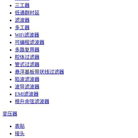
三工器
低通群时延
滤波器
多工器
WiFi滤波器
可编程滤波器
多路复用器
腔体过滤器
管式过滤器
悬浮基板带状线过滤器
陷波滤波器
波导滤波器
EMI滤波器
根升余弦滤波器
变压器
表贴
接头