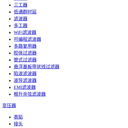
三工器
低通群时延
滤波器
多工器
WiFi滤波器
可编程滤波器
多路复用器
腔体过滤器
管式过滤器
悬浮基板带状线过滤器
陷波滤波器
波导滤波器
EMI滤波器
根升余弦滤波器
变压器
表贴
接头