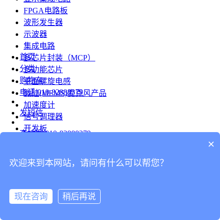
FPGA电路板
波形发生器
示波器
集成电路
首页
多芯片封装（MCP）
分类
多功能芯片
购物车
平面螺旋电感
电话
010-82888379
微硅(MEMS)麦克风产品
加速度计
发短信
信号调理器
开发板
查地图
010-82888379
模组
×
RF射频芯片
发邮件
欢迎来到本网站，请问有什么可以帮您？
台式仪表
留言
连接器
分享
现在咨询
稍后再说
连接器
我的
旋转连接器