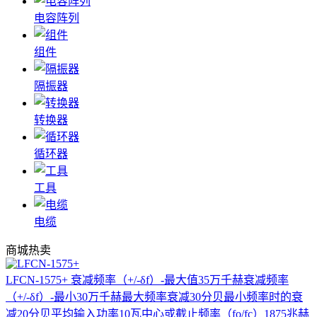
电容阵列
组件
隔振器
转换器
循环器
工具
电缆
商城热卖
LFCN-1575+
衰减频率（+/-δf）-最大值35万千赫衰减频率
（+/-δf）-最小30万千赫最大频率衰减30分贝最小频率时的衰
减20分贝平均输入功率10瓦中心或截止频率（fo/fc）1875兆赫