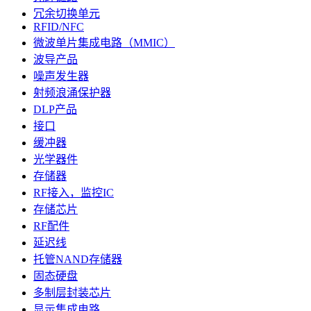
冗余切换单元
RFID/NFC
微波单片集成电路（MMIC）
波导产品
噪声发生器
射频浪涌保护器
DLP产品
接口
缓冲器
光学器件
存储器
RF接入，监控IC
存储芯片
RF配件
延迟线
托管NAND存储器
固态硬盘
多制层封装芯片
显示集成电路