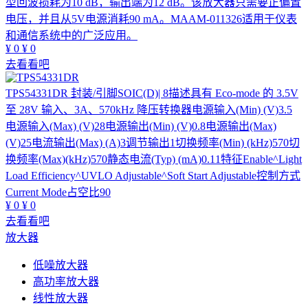
型回波损耗为10 dB，输出端为12 dB。该放大器只需要正偏置
电压，并且从5V电源消耗90 mA。MAAM-011326适用于仪表
和通信系统中的广泛应用。
¥
0
¥
0
去看看吧
TPS54331DR
封装/引脚SOIC(D)| 8描述具有 Eco-mode 的 3.5V
至 28V 输入、3A、570kHz 降压转换器电源输入(Min) (V)3.5
电源输入(Max) (V)28电源输出(Min) (V)0.8电源输出(Max)
(V)25电流输出(Max) (A)3调节输出1切换频率(Min) (kHz)570切
换频率(Max)(kHz)570静态电流(Typ) (mA)0.11特征Enable^Light
Load Efficiency^UVLO Adjustable^Soft Start Adjustable控制方式
Current Mode占空比90
¥
0
¥
0
去看看吧
放大器
低噪放大器
高功率放大器
线性放大器