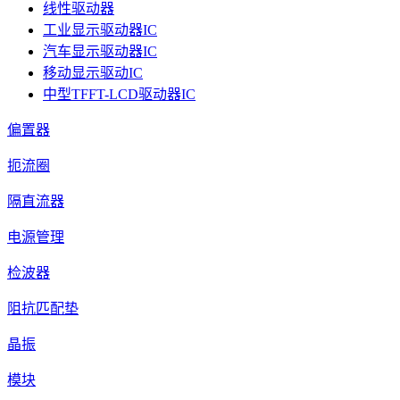
线性驱动器
工业显示驱动器IC
汽车显示驱动器IC
移动显示驱动IC
中型TFFT-LCD驱动器IC
偏置器
扼流圈
隔直流器
电源管理
检波器
阻抗匹配垫
晶振
模块