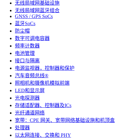
无线局域网基础设施
无线局域网蓝牙组合
GNSS / GPS SoCs
蓝牙SoCs
防尘帽
数字可调电容器
频率计数器
电池管理
接口与隔离
电源监视器，控制器和保护
汽车音频总线®
照相机和摄像机模拟前端
LED和显示屏
光电探测器
存储适配器、控制器及ICs
光纤通道网络
宽带：CPE 网关、宽带网络基础设施和机顶盒
处理器
以太网连接、交换和 PHY