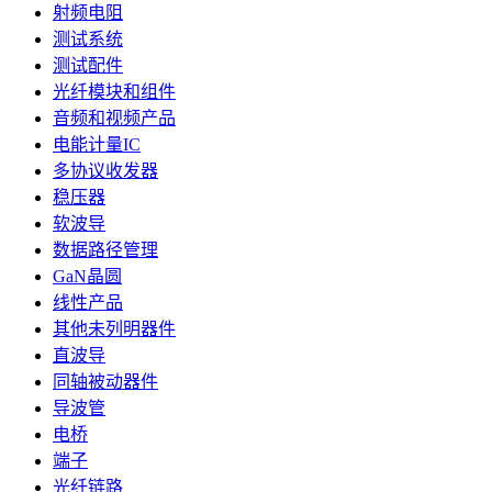
射频电阻
测试系统
测试配件
光纤模块和组件
音频和视频产品
电能计量IC
多协议收发器
稳压器
软波导
数据路径管理
GaN晶圆
线性产品
其他未列明器件
直波导
同轴被动器件
导波管
电桥
端子
光纤链路