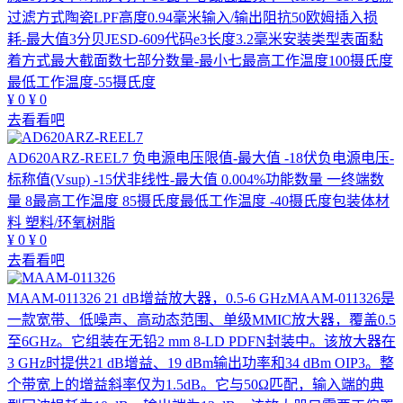
过滤方式陶瓷LPF高度0.94毫米输入/输出阻抗50欧姆插入损
耗-最大值3分贝JESD-609代码e3长度3.2毫米安装类型表面黏
着方式最大截面数七部分数量-最小七最高工作温度100摄氏度
最低工作温度-55摄氏度
¥
0
¥
0
去看看吧
AD620ARZ-REEL7
负电源电压限值-最大值 -18伏负电源电压-
标称值(Vsup) -15伏非线性-最大值 0.004%功能数量 一终端数
量 8最高工作温度 85摄氏度最低工作温度 -40摄氏度包装体材
料 塑料/环氧树脂
¥
0
¥
0
去看看吧
MAAM-011326
21 dB增益放大器，0.5-6 GHzMAAM-011326是
一款宽带、低噪声、高动态范围、单级MMIC放大器，覆盖0.5
至6GHz。它组装在无铅2 mm 8-LD PDFN封装中。该放大器在
3 GHz时提供21 dB增益、19 dBm输出功率和34 dBm OIP3。整
个带宽上的增益斜率仅为1.5dB。它与50Ω匹配，输入端的典