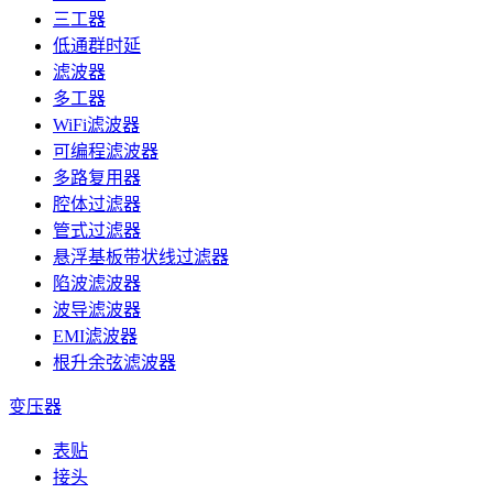
三工器
低通群时延
滤波器
多工器
WiFi滤波器
可编程滤波器
多路复用器
腔体过滤器
管式过滤器
悬浮基板带状线过滤器
陷波滤波器
波导滤波器
EMI滤波器
根升余弦滤波器
变压器
表贴
接头