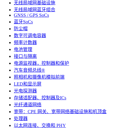
无线局域网基础设施
无线局域网蓝牙组合
GNSS / GPS SoCs
蓝牙SoCs
防尘帽
数字可调电容器
频率计数器
电池管理
接口与隔离
电源监视器，控制器和保护
汽车音频总线®
照相机和摄像机模拟前端
LED和显示屏
光电探测器
存储适配器、控制器及ICs
光纤通道网络
宽带：CPE 网关、宽带网络基础设施和机顶盒
处理器
以太网连接、交换和 PHY