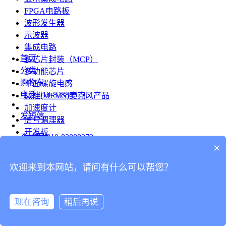
FPGA电路板
波形发生器
示波器
集成电路
首页
多芯片封装（MCP）
分类
多功能芯片
购物车
平面螺旋电感
电话
010-82888379
微硅(MEMS)麦克风产品
加速度计
发短信
信号调理器
开发板
查地图
010-82888379
模组
×
RF射频芯片
发邮件
欢迎来到本网站，请问有什么可以帮您？
台式仪表
留言
连接器
分享
现在咨询
稍后再说
连接器
我的
旋转连接器