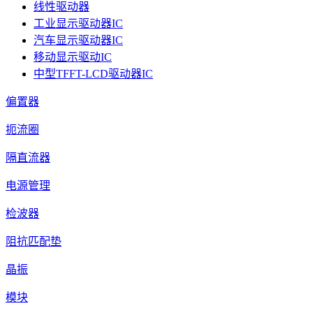
线性驱动器
工业显示驱动器IC
汽车显示驱动器IC
移动显示驱动IC
中型TFFT-LCD驱动器IC
偏置器
扼流圈
隔直流器
电源管理
检波器
阻抗匹配垫
晶振
模块