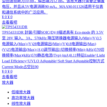
型回波损耗为10 dB，输出端为12 dB。该放大器只需要正偏置
电压，并且从5V电源消耗90 mA。MAAM-011326适用于仪表
和通信系统中的广泛应用。
¥
0
¥
0
去看看吧
TPS54331DR
封装/引脚SOIC(D)| 8描述具有 Eco-mode 的 3.5V
至 28V 输入、3A、570kHz 降压转换器电源输入(Min) (V)3.5
电源输入(Max) (V)28电源输出(Min) (V)0.8电源输出(Max)
(V)25电流输出(Max) (A)3调节输出1切换频率(Min) (kHz)570切
换频率(Max)(kHz)570静态电流(Typ) (mA)0.11特征Enable^Light
Load Efficiency^UVLO Adjustable^Soft Start Adjustable控制方式
Current Mode占空比90
¥
0
¥
0
去看看吧
放大器
低噪放大器
高功率放大器
线性放大器