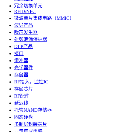
冗余切换单元
RFID/NFC
微波单片集成电路（MMIC）
波导产品
噪声发生器
射频浪涌保护器
DLP产品
接口
缓冲器
光学器件
存储器
RF接入，监控IC
存储芯片
RF配件
延迟线
托管NAND存储器
固态硬盘
多制层封装芯片
显示集成电路