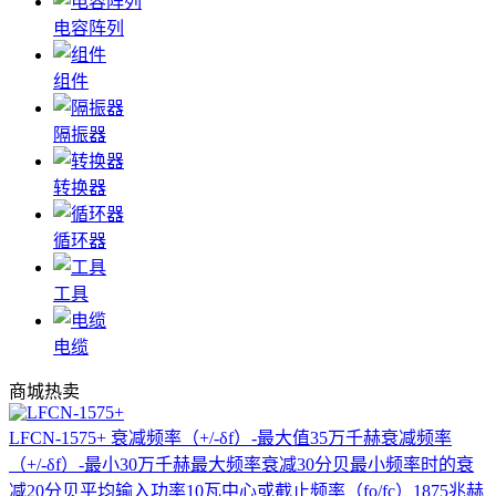
电容阵列
组件
隔振器
转换器
循环器
工具
电缆
商城热卖
LFCN-1575+
衰减频率（+/-δf）-最大值35万千赫衰减频率
（+/-δf）-最小30万千赫最大频率衰减30分贝最小频率时的衰
减20分贝平均输入功率10瓦中心或截止频率（fo/fc）1875兆赫