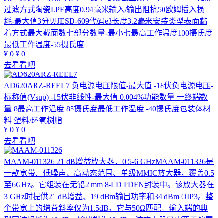
过滤方式陶瓷LPF高度0.94毫米输入/输出阻抗50欧姆插入损
耗-最大值3分贝JESD-609代码e3长度3.2毫米安装类型表面黏
着方式最大截面数七部分数量-最小七最高工作温度100摄氏度
最低工作温度-55摄氏度
¥
0
¥
0
去看看吧
AD620ARZ-REEL7
负电源电压限值-最大值 -18伏负电源电压-
标称值(Vsup) -15伏非线性-最大值 0.004%功能数量 一终端数
量 8最高工作温度 85摄氏度最低工作温度 -40摄氏度包装体材
料 塑料/环氧树脂
¥
0
¥
0
去看看吧
MAAM-011326
21 dB增益放大器，0.5-6 GHzMAAM-011326是
一款宽带、低噪声、高动态范围、单级MMIC放大器，覆盖0.5
至6GHz。它组装在无铅2 mm 8-LD PDFN封装中。该放大器在
3 GHz时提供21 dB增益、19 dBm输出功率和34 dBm OIP3。整
个带宽上的增益斜率仅为1.5dB。它与50Ω匹配，输入端的典