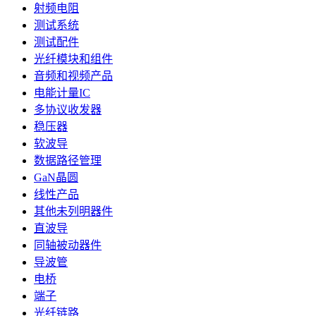
射频电阻
测试系统
测试配件
光纤模块和组件
音频和视频产品
电能计量IC
多协议收发器
稳压器
软波导
数据路径管理
GaN晶圆
线性产品
其他未列明器件
直波导
同轴被动器件
导波管
电桥
端子
光纤链路