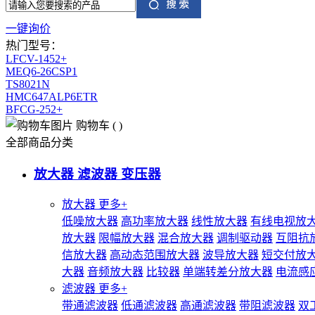
一键询价
热门型号：
LFCV-1452+
MEQ6-26CSP1
TS8021N
HMC647ALP6ETR
BFCG-252+
购物车
(
)
全部商品分类
放大器 滤波器 变压器
放大器
更多+
低噪放大器
高功率放大器
线性放大器
有线电视放
放大器
限幅放大器
混合放大器
调制驱动器
互阻抗
信放大器
高动态范围放大器
波导放大器
短交付放
大器
音频放大器
比较器
单端转差分放大器
电流感
滤波器
更多+
带通滤波器
低通滤波器
高通滤波器
带阻滤波器
双