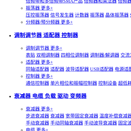
倍频带和多倍频带SMA产品
倍频器和乘法器
倍频
振荡器
更多+
压控振荡器
信号发生器
计数器
振荡器
晶体振荡器
分频器/预分频器
更多+
调制调节器 适配器 控制器
调制调节器
更多+
表贴
双相调制器
四相位调制器
调制器/解调器
交流
适配器
更多+
同轴适配器
适配器
波导适配器
USB适配器
电源适
控制器
更多+
通信控制器
单片相位和振幅控制器
控制设备
超低
衰减器 电缆 负载 驱动 变频器
衰减器
更多+
步进衰减器
衰减器
宽带固定衰减器
温度补偿衰减
手动衰减器
手动同轴衰减器
手动波导衰减器
固定
电缆
更多+