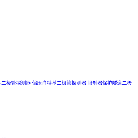
基二极管探测器
偏压肖特基二极管探测器
限制器保护隧道二极