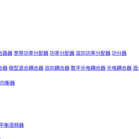
合路器
宽带功率分配器
功率分配器
双向功率分配器
功分器
合器
微型混合耦合器
双向耦合器
数字光电耦合器
光电耦合器
混
均衡器
平衡混频器