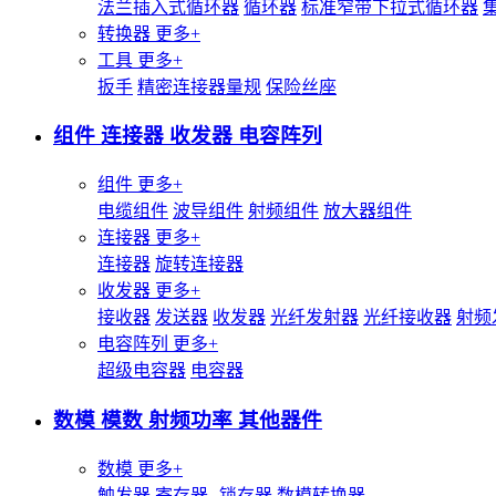
法兰插入式循环器
循环器
标准窄带下拉式循环器
转换器
更多+
工具
更多+
扳手
精密连接器量规
保险丝座
组件 连接器 收发器 电容阵列
组件
更多+
电缆组件
波导组件
射频组件
放大器组件
连接器
更多+
连接器
旋转连接器
收发器
更多+
接收器
发送器
收发器
光纤发射器
光纤接收器
射频
电容阵列
更多+
超级电容器
电容器
数模 模数 射频功率 其他器件
数模
更多+
触发器
寄存器--锁存器
数模转换器