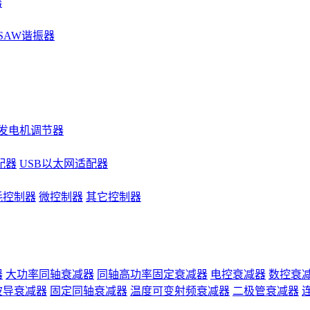
器
SAW谐振器
发电机调节器
配器
USB以太网适配器
耗控制器
微控制器
其它控制器
器
大功率同轴衰减器
同轴高功率固定衰减器
电控衰减器
数控衰
波导衰减器
固定同轴衰减器
温度可变射频衰减器
二极管衰减器