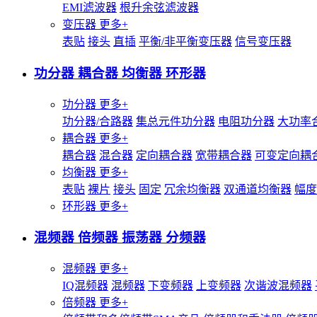
EMI滤波器
根升余弦滤波器
变压器
更多+
表贴
接头
直插
平衡/非平衡变压器
信号变压器
功分器 耦合器 均衡器 环形器
功分器
更多+
功分器/合路器
集总元件功分器
电阻功分器
大功率
耦合器
更多+
耦合器
混合器
定向耦合器
宽带耦合器
可变定向耦
均衡器
更多+
表贴
裸片
接头
固定
冗余均衡器
双通道均衡器
幅度
环形器
更多+
混频器 倍频器 振荡器 分频器
混频器
更多+
IQ混频器
混频器
下变频器
上变频器
次谐波混频器
倍频器
更多+