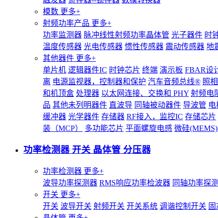
模数
更多+
射频功率产品
更多+
功率监测器
脉冲线性射频功率晶体管
光子器件
时
温度传感器
光电传感器
惯性传感器
震动传感器
地
其他器件
更多+
单片机
逻辑器件IC
时钟芯片
终端
演示板
FBAR设
离
电源监视器，控制器和保护
汽车音频总线®
照相
和机顶盒
处理器
以太网连接、交换和 PHY
射频电
品
其他未列明器件
直波导
同轴被动器件
导波管
电
缓冲器
光学器件
存储器
RF接入，监控IC
存储芯片
装（MCP）
多功能芯片
平面螺旋电感
微硅(MEM
功率检测器 开关 晶体管 分压器
功率检测器
更多+
波导功率探测器
RMS响应功率检波器
同轴功率探
开关
更多+
开关
波导开关
射频开关
开关系统
调谐控制开关
固
晶体管
更多+