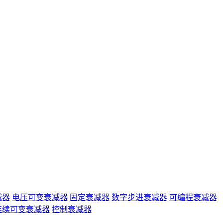
减器
电压可变衰减器
固定衰减器
数字步进衰减器
可编程衰减器
连续可变衰减器
控制衰减器