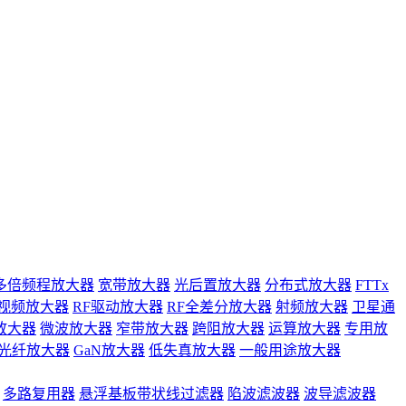
多倍频程放大器
宽带放大器
光后置放大器
分布式放大器
FTTx
视频放大器
RF驱动放大器
RF全差分放大器
射频放大器
卫星通
放大器
微波放大器
窄带放大器
跨阻放大器
运算放大器
专用放
光纤放大器
GaN放大器
低失真放大器
一般用途放大器
多路复用器
悬浮基板带状线过滤器
陷波滤波器
波导滤波器