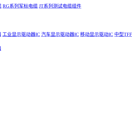
缆
RG系列军标电缆
JT系列测试电缆组件
器
工业显示驱动器IC
汽车显示驱动器IC
移动显示驱动IC
中型TFF
器