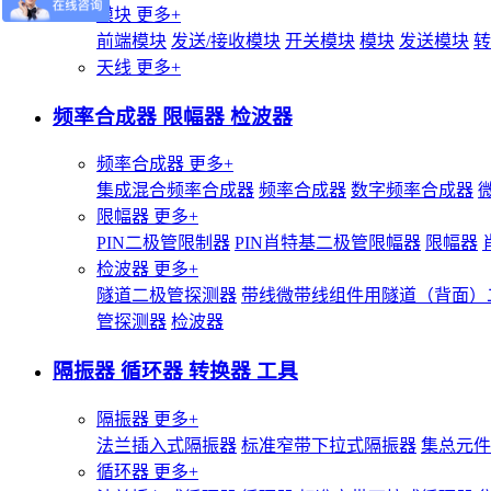
模块
更多+
前端模块
发送/接收模块
开关模块
模块
发送模块
转
天线
更多+
频率合成器 限幅器 检波器
频率合成器
更多+
集成混合频率合成器
频率合成器
数字频率合成器
限幅器
更多+
PIN二极管限制器
PIN肖特基二极管限幅器
限幅器
检波器
更多+
隧道二极管探测器
带线微带线组件用隧道（背面）
管探测器
检波器
隔振器 循环器 转换器 工具
隔振器
更多+
法兰插入式隔振器
标准窄带下拉式隔振器
集总元件
循环器
更多+