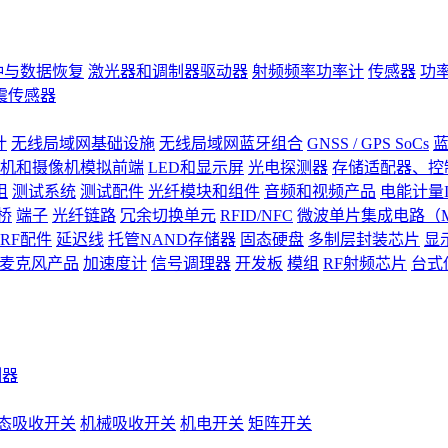
钟与数据恢复
激光器和调制器驱动器
射频频率功率计
传感器
功
震传感器
计
无线局域网基础设施
无线局域网蓝牙组合
GNSS / GPS SoCs
蓝
机和摄像机模拟前端
LED和显示屏
光电探测器
存储适配器、控制
阻
测试系统
测试配件
光纤模块和组件
音频和视频产品
电能计量I
桥
端子
光纤链路
冗余切换单元
RFID/NFC
微波单片集成电路（M
RF配件
延迟线
托管NAND存储器
固态硬盘
多制层封装芯片
显
S)麦克风产品
加速度计
信号调理器
开发板
模组
RF射频芯片
台式
测器
态吸收开关
机械吸收开关
机电开关
矩阵开关