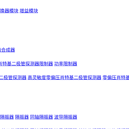
换器模块
增益模块
微合成器
肖特基二极管探测器限制器
功率限制器
二极管探测器
高灵敏度零偏压肖特基二极管探测器
零偏压肖特
隔振器
隔振器
同轴隔振器
波导隔振器