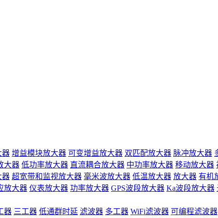
大器
增益模块放大器
可变增益放大器
双匹配放大器
脉冲放大器
放大器
低功率放大器
直流耦合放大器
中功率放大器
移动放大器
大器
超宽带和监视放大器
毫米波放大器
低温放大器
放大器
有机
应放大器
仪表放大器
功率放大器
GPS波段放大器
Ka波段放大器
工器
三工器
低通群时延
滤波器
多工器
WiFi滤波器
可编程滤波器