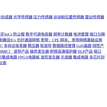
率合成器
光学传感器
压力传感器
运动和位置传感器
雷达传感器
牙SoCs
防尘帽
数字可调电容器
频率计数器
电池管理
接口与隔
器及ICs
光纤通道网络
宽带：CPE 网关、宽带网络基础设施
C
多协议收发器
稳压器
软波导
数据路径管理
GaN晶圆
线性产
MIC）
波导产品
噪声发生器
射频浪涌保护器
DLP产品
接口
示集成电路
FPGA电路板
波形发生器
示波器
集成电路
多芯片封
仪表