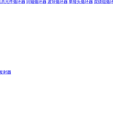
集总元件循环器
同轴循环器
波导循环器
单接头循环器
双绕组循
发射器