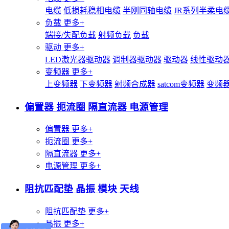
电缆
低损耗稳相电缆
半刚同轴电缆
JR系列半柔电
负载
更多+
端接/失配负载
射频负载
负载
驱动
更多+
LED激光器驱动器
调制器驱动器
驱动器
线性驱动
变频器
更多+
上变频器
下变频器
射频合成器
satcom变频器
变频
偏置器 扼流圈 隔直流器 电源管理
偏置器
更多+
扼流圈
更多+
隔直流器
更多+
电源管理
更多+
阻抗匹配垫 晶振 模块 天线
阻抗匹配垫
更多+
晶振
更多+