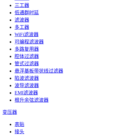
三工器
低通群时延
滤波器
多工器
WiFi滤波器
可编程滤波器
多路复用器
腔体过滤器
管式过滤器
悬浮基板带状线过滤器
陷波滤波器
波导滤波器
EMI滤波器
根升余弦滤波器
变压器
表贴
接头