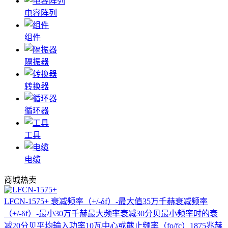
电容阵列
组件
隔振器
转换器
循环器
工具
电缆
商城热卖
LFCN-1575+
衰减频率（+/-δf）-最大值35万千赫衰减频率
（+/-δf）-最小30万千赫最大频率衰减30分贝最小频率时的衰
减20分贝平均输入功率10瓦中心或截止频率（fo/fc）1875兆赫