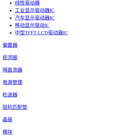
线性驱动器
工业显示驱动器IC
汽车显示驱动器IC
移动显示驱动IC
中型TFFT-LCD驱动器IC
偏置器
扼流圈
隔直流器
电源管理
检波器
阻抗匹配垫
晶振
模块