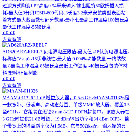
过滤方式陶瓷LPF高度0.94毫米输入/输出阻抗50欧姆插入损
耗-最大值3分贝JESD-609代码e3长度3.2毫米安装类型表面黏
着方式最大截面数七部分数量-最小七最高工作温度100摄氏度
最低工作温度-55摄氏度
¥
0
¥
0
去看看吧
AD620ARZ-REEL7
负电源电压限值-最大值 -18伏负电源电压-
标称值(Vsup) -15伏非线性-最大值 0.004%功能数量 一终端数
量 8最高工作温度 85摄氏度最低工作温度 -40摄氏度包装体材
料 塑料/环氧树脂
¥
0
¥
0
去看看吧
MAAM-011326
21 dB增益放大器，0.5-6 GHzMAAM-011326是
一款宽带、低噪声、高动态范围、单级MMIC放大器，覆盖0.5
至6GHz。它组装在无铅2 mm 8-LD PDFN封装中。该放大器在
3 GHz时提供21 dB增益、19 dBm输出功率和34 dBm OIP3。整
个带宽上的增益斜率仅为1.5dB。它与50Ω匹配，输入端的典