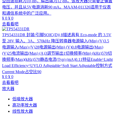
型回波损耗为10 dB，输出端为12 dB。该放大器只需要正偏置
电压，并且从5V电源消耗90 mA。MAAM-011326适用于仪表
和通信系统中的广泛应用。
¥
0
¥
0
去看看吧
TPS54331DR
封装/引脚SOIC(D)| 8描述具有 Eco-mode 的 3.5V
至 28V 输入、3A、570kHz 降压转换器电源输入(Min) (V)3.5
电源输入(Max) (V)28电源输出(Min) (V)0.8电源输出(Max)
(V)25电流输出(Max) (A)3调节输出1切换频率(Min) (kHz)570切
换频率(Max)(kHz)570静态电流(Typ) (mA)0.11特征Enable^Light
Load Efficiency^UVLO Adjustable^Soft Start Adjustable控制方式
Current Mode占空比90
¥
0
¥
0
去看看吧
放大器
低噪放大器
高功率放大器
线性放大器