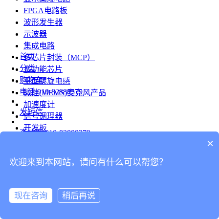
FPGA电路板
波形发生器
示波器
集成电路
首页
多芯片封装（MCP）
分类
多功能芯片
购物车
平面螺旋电感
电话
010-82888379
微硅(MEMS)麦克风产品
加速度计
发短信
信号调理器
开发板
查地图
010-82888379
模组
×
RF射频芯片
发邮件
欢迎来到本网站，请问有什么可以帮您？
台式仪表
留言
连接器
分享
现在咨询
稍后再说
连接器
我的
旋转连接器