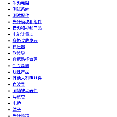
射频电阻
测试系统
测试配件
光纤模块和组件
音频和视频产品
电能计量IC
多协议收发器
稳压器
软波导
数据路径管理
GaN晶圆
线性产品
其他未列明器件
直波导
同轴被动器件
导波管
电桥
端子
光纤链路