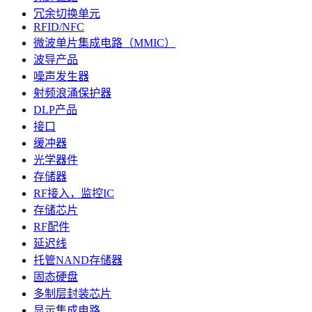
冗余切换单元
RFID/NFC
微波单片集成电路（MMIC）
波导产品
噪声发生器
射频浪涌保护器
DLP产品
接口
缓冲器
光学器件
存储器
RF接入，监控IC
存储芯片
RF配件
延迟线
托管NAND存储器
固态硬盘
多制层封装芯片
显示集成电路