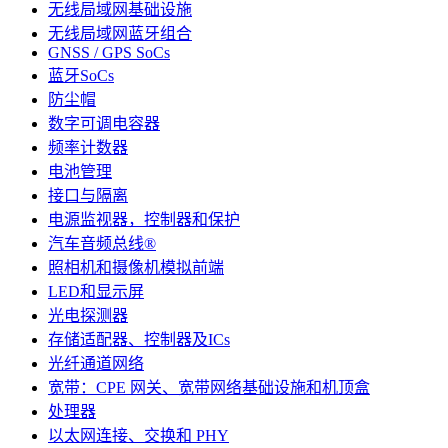
无线局域网基础设施
无线局域网蓝牙组合
GNSS / GPS SoCs
蓝牙SoCs
防尘帽
数字可调电容器
频率计数器
电池管理
接口与隔离
电源监视器，控制器和保护
汽车音频总线®
照相机和摄像机模拟前端
LED和显示屏
光电探测器
存储适配器、控制器及ICs
光纤通道网络
宽带：CPE 网关、宽带网络基础设施和机顶盒
处理器
以太网连接、交换和 PHY